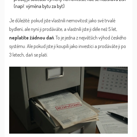
(např. výměna bytu za byt)
Je důležité: pokud jste vlastnili nemovitost jako své trvalé
bydlení, ale nyní ji prodáváte, a vlastnili jste ji déle než 5 let,
neplatíte žádnou daň
. To je jedna z největších výhod českého
systému. Ale pokud jste ji koupili jako investici a prodáváte ji po
3 letech, daň se platí.