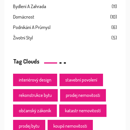
Bydlení A Zahrada
(11)
Domácnost
(10)
Podnikání A Průmysl
(6)
Životní Styl
(5)
Tag Clouds
interiérový design
stavební povolení
rekonstrukce bytu
prodej nemovitosti
občanský zákoník
katastr nemovitostí
prodej bytu
koupě nemovitosti