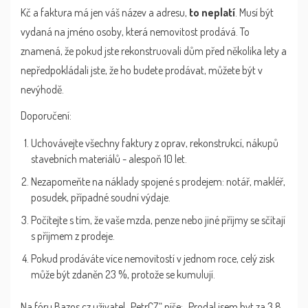
Kč a faktura má jen váš název a adresu,
to neplatí
. Musí být
vydaná na jméno osoby, která nemovitost prodává. To
znamená, že pokud jste rekonstruovali dům před několika lety a
nepředpokládali jste, že ho budete prodávat, můžete být v
nevýhodě.
Doporučení:
Uchovávejte všechny faktury z oprav, rekonstrukcí, nákupů
stavebních materiálů - alespoň 10 let.
Nezapomeňte na náklady spojené s prodejem: notář, makléř,
posudek, případné soudní výdaje.
Počítejte s tím, že vaše mzda, penze nebo jiné příjmy se sčítají
s příjmem z prodeje.
Pokud prodáváte více nemovitostí v jednom roce, celý zisk
může být zdaněn 23 %, protože se kumulují.
Na fóru Bazos.cz uživatel „PetrCZ“ píše: „Prodal jsem byt za 3,8