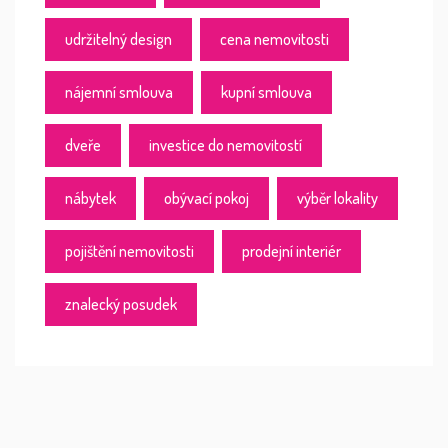
udržitelný design
cena nemovitosti
nájemní smlouva
kupní smlouva
dveře
investice do nemovitostí
nábytek
obývací pokoj
výběr lokality
pojištění nemovitosti
prodejní interiér
znalecký posudek