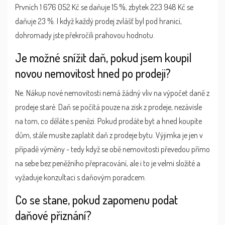
Prvních 1 676 052 Kč se daňuje 15 %, zbytek 223 948 Kč se
daňuje 23 %. I když každý prodej zvlášť byl pod hranicí,
dohromady jste překročili prahovou hodnotu.
Je možné snížit daň, pokud jsem koupil
novou nemovitost hned po prodeji?
Ne. Nákup nové nemovitosti nemá žádný vliv na výpočet daně z
prodeje staré. Daň se počítá pouze na zisk z prodeje, nezávisle
na tom, co děláte s penězi. Pokud prodáte byt a hned koupíte
dům, stále musíte zaplatit daň z prodeje bytu. Výjimka je jen v
případě výměny - tedy když se obě nemovitosti převedou přímo
na sebe bez peněžního přepracování, ale i to je velmi složité a
vyžaduje konzultaci s daňovým poradcem.
Co se stane, pokud zapomenu podat
daňové přiznání?