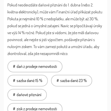
Pokud neodevzdáte daňové přiznání do 1. dubna (nebo 2.
května elektronicky), může vám Finanční úřad přikázat pokutu.
Pokuta je nejméně 10 % z nedoplatku, ale může být až 30 %,
pokud se jedná o úmyslné zatajení. Navíc se připočítávají úroky
ve výši 14 % ročně. Pokud jste si vědomi, že jste měli daňovou
povinnost, ale nejste si jistí výpočtem, podávejte přiznání s
nulovým ziskem. To vám zamezí pokutě a umožní úřadu, aby
zkontroloval, zda jste nezapomněli něco.
daň z prodeje nemovitosti
sazba daně 15 %
sazba daně 23 %
daňové přiznání
zisk z prodeje nemovitosti