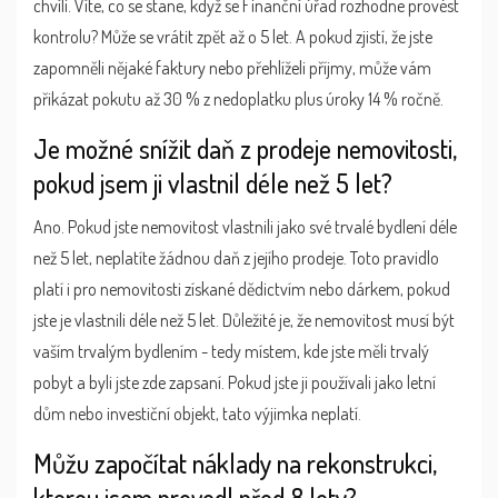
chvíli. Víte, co se stane, když se Finanční úřad rozhodne provést
kontrolu? Může se vrátit zpět až o 5 let. A pokud zjistí, že jste
zapomněli nějaké faktury nebo přehlíželi příjmy, může vám
přikázat pokutu až 30 % z nedoplatku plus úroky 14 % ročně.
Je možné snížit daň z prodeje nemovitosti,
pokud jsem ji vlastnil déle než 5 let?
Ano. Pokud jste nemovitost vlastnili jako své trvalé bydlení déle
než 5 let, neplatíte žádnou daň z jejího prodeje. Toto pravidlo
platí i pro nemovitosti získané dědictvím nebo dárkem, pokud
jste je vlastnili déle než 5 let. Důležité je, že nemovitost musí být
vaším trvalým bydlením - tedy místem, kde jste měli trvalý
pobyt a byli jste zde zapsaní. Pokud jste ji používali jako letní
dům nebo investiční objekt, tato výjimka neplatí.
Můžu započítat náklady na rekonstrukci,
kterou jsem provedl před 8 lety?