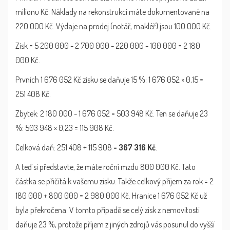
milionu Kč. Náklady na rekonstrukci máte dokumentované na
220 000 Kč. Výdaje na prodej (notář, makléř) jsou 100 000 Kč.
Zisk = 5 200 000 - 2 700 000 - 220 000 - 100 000 = 2 180
000 Kč.
Prvních 1 676 052 Kč zisku se daňuje 15 %: 1 676 052 × 0,15 =
251 408 Kč.
Zbytek: 2 180 000 - 1 676 052 = 503 948 Kč. Ten se daňuje 23
%: 503 948 × 0,23 = 115 908 Kč.
Celková daň: 251 408 + 115 908 =
367 316 Kč
.
A teď si představte, že máte roční mzdu 800 000 Kč. Tato
částka se přičítá k vašemu zisku. Takže celkový příjem za rok = 2
180 000 + 800 000 = 2 980 000 Kč. Hranice 1 676 052 Kč už
byla překročena. V tomto případě se celý zisk z nemovitosti
daňuje 23 %, protože příjem z jiných zdrojů vás posunul do vyšší