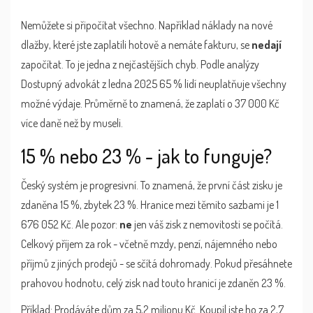
Nemůžete si připočítat všechno. Například náklady na nové
dlažby, které jste zaplatili hotově a nemáte fakturu, se
nedají
započítat. To je jedna z nejčastějších chyb. Podle analýzy
Dostupný advokát z ledna 2025 65 % lidí neuplatňuje všechny
možné výdaje. Průměrně to znamená, že zaplatí o 37 000 Kč
více daně než by museli.
15 % nebo 23 % - jak to funguje?
Český systém je progresivní. To znamená, že první část zisku je
zdaněna 15 %, zbytek 23 %. Hranice mezi těmito sazbami je 1
676 052 Kč. Ale pozor:
ne
jen váš zisk z nemovitosti se počítá.
Celkový příjem za rok - včetně mzdy, penzí, nájemného nebo
příjmů z jiných prodejů - se sčítá dohromady. Pokud přesáhnete
prahovou hodnotu, celý zisk nad touto hranicí je zdaněn 23 %.
Příklad: Prodáváte dům za 5,2 milionu Kč. Koupil jste ho za 2,7