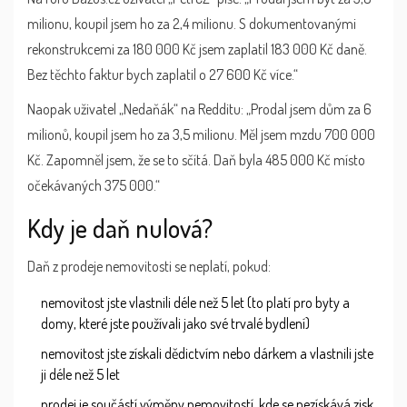
milionu, koupil jsem ho za 2,4 milionu. S dokumentovanými
rekonstrukcemi za 180 000 Kč jsem zaplatil 183 000 Kč daně.
Bez těchto faktur bych zaplatil o 27 600 Kč více.“
Naopak uživatel „Nedaňák“ na Redditu: „Prodal jsem dům za 6
milionů, koupil jsem ho za 3,5 milionu. Měl jsem mzdu 700 000
Kč. Zapomněl jsem, že se to sčítá. Daň byla 485 000 Kč místo
očekávaných 375 000.“
Kdy je daň nulová?
Daň z prodeje nemovitosti se neplatí, pokud:
nemovitost jste vlastnili déle než 5 let (to platí pro byty a
domy, které jste používali jako své trvalé bydlení)
nemovitost jste získali dědictvím nebo dárkem a vlastnili jste
ji déle než 5 let
prodej je součástí výměny nemovitostí, kde se nezískává zisk