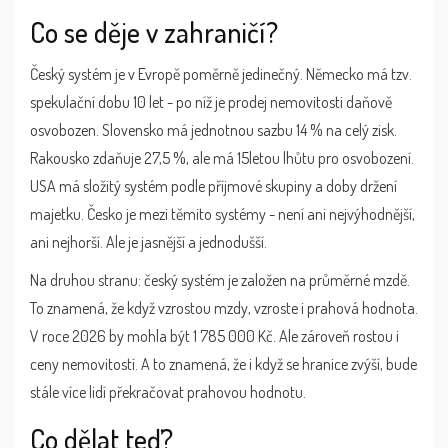
Co se děje v zahraničí?
Český systém je v Evropě poměrně jedinečný. Německo má tzv.
spekulační dobu 10 let - po níž je prodej nemovitosti daňově
osvobozen. Slovensko má jednotnou sazbu 14 % na celý zisk.
Rakousko zdaňuje 27,5 %, ale má 15letou lhůtu pro osvobození.
USA má složitý systém podle příjmové skupiny a doby držení
majetku. Česko je mezi těmito systémy - není ani nejvýhodnější,
ani nejhorší. Ale je jasnější a jednodušší.
Na druhou stranu: český systém je založen na průměrné mzdě.
To znamená, že když vzrostou mzdy, vzroste i prahová hodnota.
V roce 2026 by mohla být 1 785 000 Kč. Ale zároveň rostou i
ceny nemovitostí. A to znamená, že i když se hranice zvýší, bude
stále více lidí překračovat prahovou hodnotu.
Co dělat teď?