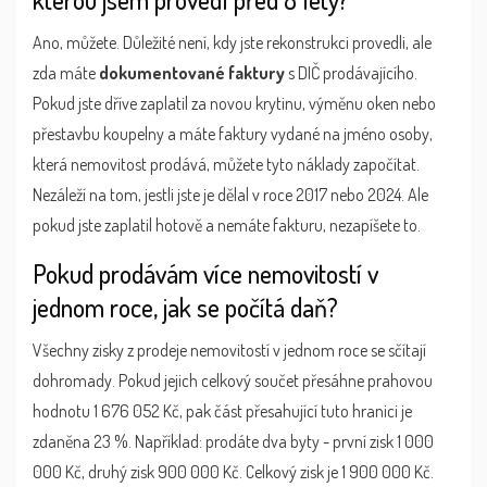
Ano, můžete. Důležité není, kdy jste rekonstrukci provedli, ale
zda máte
dokumentované faktury
s DIČ prodávajícího.
Pokud jste dříve zaplatil za novou krytinu, výměnu oken nebo
přestavbu koupelny a máte faktury vydané na jméno osoby,
která nemovitost prodává, můžete tyto náklady započítat.
Nezáleží na tom, jestli jste je dělal v roce 2017 nebo 2024. Ale
pokud jste zaplatil hotově a nemáte fakturu, nezapíšete to.
Pokud prodávám více nemovitostí v
jednom roce, jak se počítá daň?
Všechny zisky z prodeje nemovitostí v jednom roce se sčítají
dohromady. Pokud jejich celkový součet přesáhne prahovou
hodnotu 1 676 052 Kč, pak část přesahující tuto hranici je
zdaněna 23 %. Například: prodáte dva byty - první zisk 1 000
000 Kč, druhý zisk 900 000 Kč. Celkový zisk je 1 900 000 Kč.