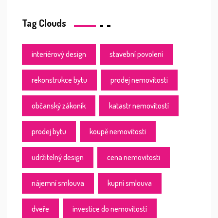
Tag Clouds
interiérový design
stavební povolení
rekonstrukce bytu
prodej nemovitosti
občanský zákoník
katastr nemovitostí
prodej bytu
koupě nemovitosti
udržitelný design
cena nemovitosti
nájemní smlouva
kupní smlouva
dveře
investice do nemovitostí