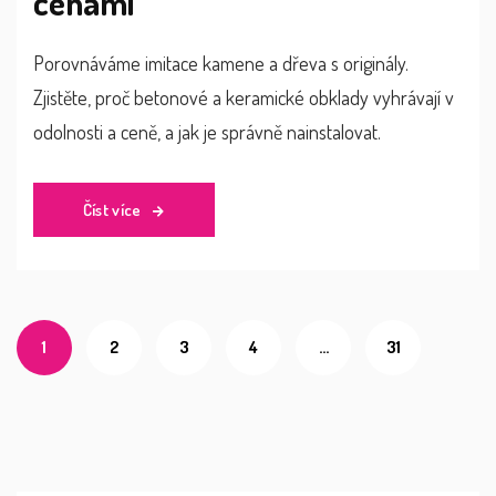
cenami
Porovnáváme imitace kamene a dřeva s originály.
Zjistěte, proč betonové a keramické obklady vyhrávají v
odolnosti a ceně, a jak je správně nainstalovat.
Číst více
1
2
3
4
…
31