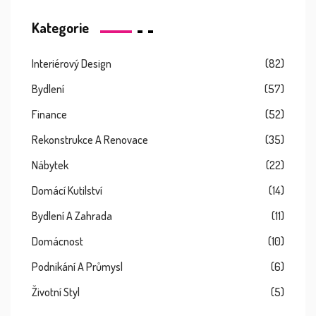
Kategorie
Interiérový Design
(82)
Bydlení
(57)
Finance
(52)
Rekonstrukce A Renovace
(35)
Nábytek
(22)
Domácí Kutilství
(14)
Bydlení A Zahrada
(11)
Domácnost
(10)
Podnikání A Průmysl
(6)
Životní Styl
(5)