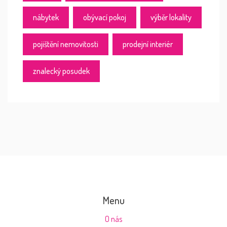
nábytek
obývací pokoj
výběr lokality
pojištění nemovitosti
prodejní interiér
znalecký posudek
Menu
O nás