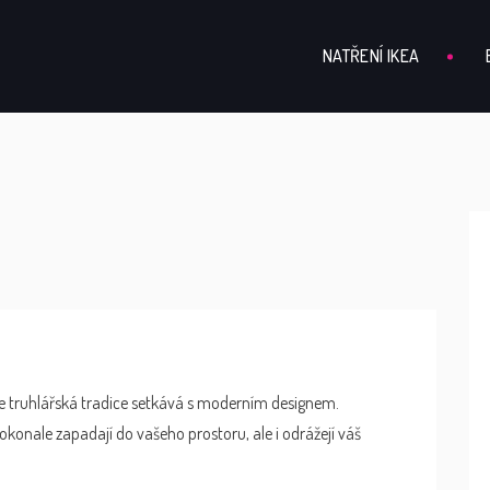
NATŘENÍ IKEA
e truhlářská tradice setkává s moderním designem.
okonale zapadají do vašeho prostoru, ale i odrážejí váš