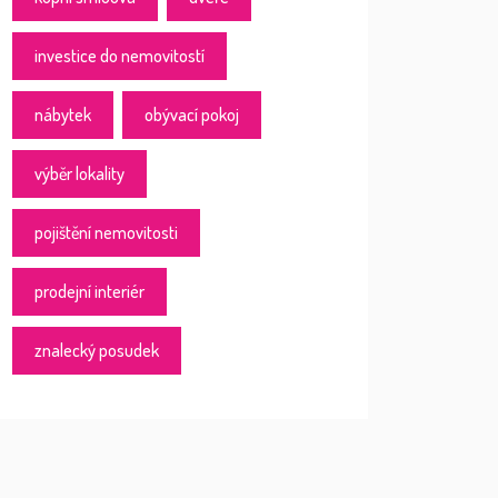
investice do nemovitostí
nábytek
obývací pokoj
výběr lokality
pojištění nemovitosti
prodejní interiér
znalecký posudek