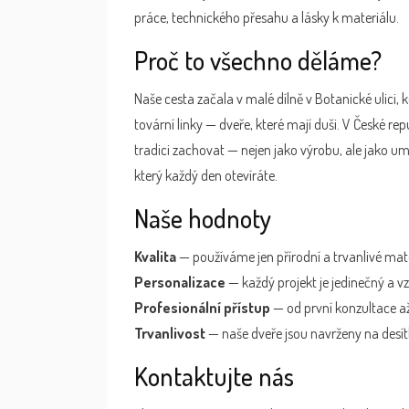
práce, technického přesahu a lásky k materiálu.
Proč to všechno děláme?
Naše cesta začala v malé dílně v Botanické ulici, k
tovární linky — dveře, které mají duši. V České 
tradici zachovat — nejen jako výrobu, ale jako um
který každý den otevíráte.
Naše hodnoty
Kvalita
— používáme jen přírodní a trvanlivé mate
Personalizace
— každý projekt je jedinečný a vz
Profesionální přístup
— od první konzultace až
Trvanlivost
— naše dveře jsou navrženy na desítk
Kontaktujte nás