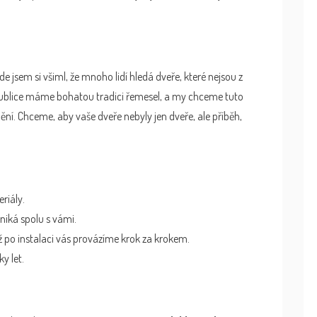
de jsem si všiml, že mnoho lidí hledá dveře, které nejsou z
republice máme bohatou tradici řemesel, a my chceme tuto
ění. Chceme, aby vaše dveře nebyly jen dveře, ale příběh,
riály.
niká spolu s vámi.
 po instalaci vás provázíme krok za krokem.
y let.