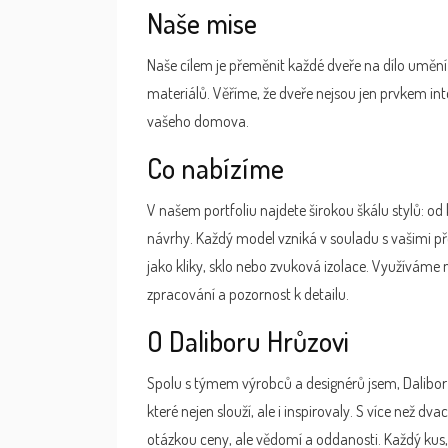
Naše mise
Naše cílem je přeměnit každé dveře na dílo umění
materiálů. Věříme, že dveře nejsou jen prvkem inter
vašeho domova.
Co nabízíme
V našem portfoliu najdete širokou škálu stylů: od
návrhy. Každý model vzniká v souladu s vašimi p
jako kliky, sklo nebo zvuková izolace. Využíváme
zpracování a pozornost k detailu.
O Daliboru Hrůzovi
Spolu s týmem výrobců a designérů jsem, Dalibor H
které nejen slouží, ale i inspirovaly. S více než dva
otázkou ceny, ale vědomí a oddanosti. Každý kus, 