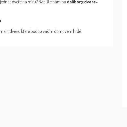
objednat dveře na míru? Napište nám na
dalibor@dvere-
a
najít dveře, které budou vaším domovem hrdé.