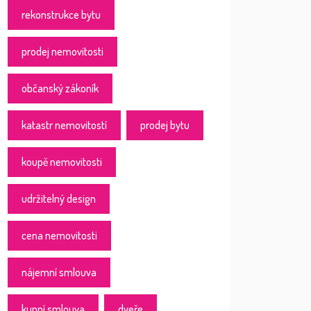
rekonstrukce bytu
prodej nemovitosti
občanský zákoník
katastr nemovitostí
prodej bytu
koupě nemovitosti
udržitelný design
cena nemovitosti
nájemní smlouva
kupní smlouva
dveře