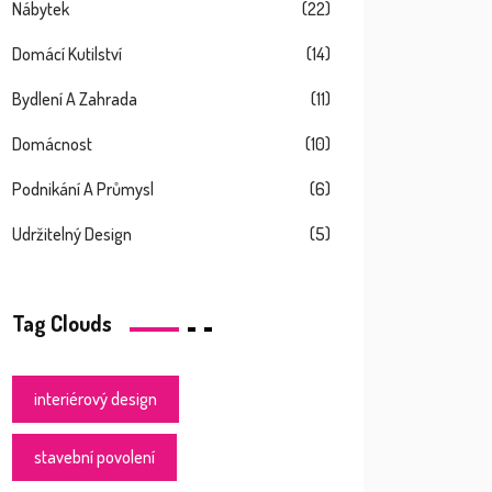
Nábytek
(22)
Domácí Kutilství
(14)
Bydlení A Zahrada
(11)
Domácnost
(10)
Podnikání A Průmysl
(6)
Udržitelný Design
(5)
Tag Clouds
interiérový design
stavební povolení