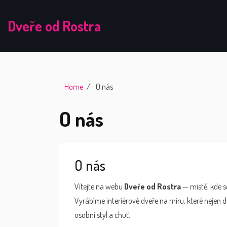
Dveře od Rostra
Home
O nás
O nás
O nás
Vítejte na webu
Dveře od Rostra
— místě, kde s
Vyrábíme interiérové dveře na míru, které nejen d
osobní styl a chuť.