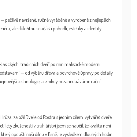
 — pečlivě navržené, ručně vyráběné a vyrobené z nejlepších
iéru, ale důležitou součástí pohodlí, estetiky a identity
 klasických, tradičních dveří po minimalistické moderní
ředstavami — od výběru dřeva a povrchové úpravy po detaily
 nejnovější technologie, ale nikdy nezanedbáváme ruční
růza, založil Dveře od Rostra s jedním cílem: vytvářet dveře,
ceti lety zkušeností v truhlářství jsem se naučil, že kvalita není
který opouští naši dílnu v Brně, je výsledkem dlouhých hodin