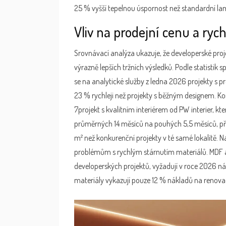
25 % vyšší tepelnou úspornost než standardní la
Vliv na prodejní cenu a rych
Srovnávací analýza ukazuje, že developerské pr
výrazně lepších tržních výsledků. Podle statistik s
se na analytické služby
z ledna 2026 projekty s p
23 % rychleji než projekty s běžným designem. K
7
projekt s kvalitním interiérem od PW interier
, kt
průměrných 14 měsíců na pouhých 5,5 měsíců, při
m² než konkurenční projekty v té samé lokalitě. Na
problémům s rychlým stárnutím materiálů. MDF a 
developerských projektů, vyžadují v roce 2026 ná
materiály vykazují pouze 12 % nákladů na renovac