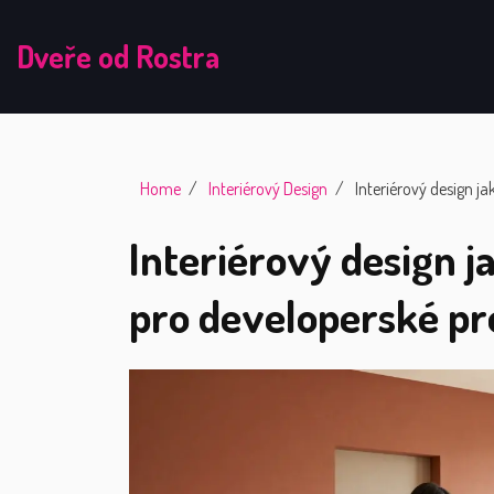
Dveře od Rostra
Home
Interiérový Design
Interiérový design j
Interiérový design 
pro developerské pr