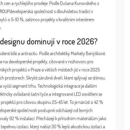
ch cen a rychlejšího prodeje. Podle Dušana Kunovského z
GROUP
developerská společnost s dlouholetou tradicí v
ytů o 5-10 %, zatímco projekty s kvalitním interiérem
.
 designu dominují v roce 2026?
tudené bílé a antracitu. Podle architektky Markety Benýškové
 se na developerské projekty
, citované v rozhovoru pro
kých projektů v Praze a větších městech již v roce 2025
h prostorech. Skryté zárubně dveří, které splývají se stěnou,
a vyšší segment trhu. Technologická integrace je dalším
ektricky ovládané šatní tyče a integrované LED osvětlení se
ojektů pro cílovou skupinu 25-45 let. To je nárůst o 42 %
eloperské společnosti postupně odcházejí od levných
valy 92 % instalací. Přecházejí k přírodním materiálům jako
 tepelnou izolaci
, který nabízí 30 % lepší akustickou izolaci a