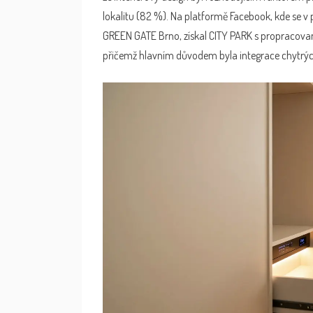
lokalitu (82 %). Na platformě Facebook, kde se v
GREEN GATE Brno, získal CITY PARK s propracova
přičemž hlavním důvodem byla integrace chytrých 