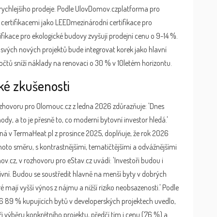
rychlejšího prodeje. Podle
UlovDomov.cz
platforma pro
 certifikacemi jako
LEED
mezinárodní certifikace pro
ifikace pro ekologické budovy
zvyšují prodejní cenu o 9-14 %.
svých nových projektů bude integrovat korek jako hlavní
počtů sníží náklady na renovaci o 30 % v 10letém horizontu.
ké zkušenosti
ozhovoru pro Olomouc.cz z ledna 2026 zdůrazňuje: 'Dnes
dy, a to je přesně to, co moderní bytovní investor hledá.'
á v TermaHeat.pl z prosince 2025, doplňuje, že rok 2026
hoto směru, s kontrastnějšími, tematičtějšími a odvážnějšími
v.cz, v rozhovoru pro eStav.cz uvádí: 'Investoři budou i
ktivní. Budou se soustředit hlavně na menší byty v dobrých
é mají vyšší výnos z nájmu a nižší riziko neobsazenosti.' Podle
6 89 % kupujících bytů v developerských projektech uvedlo,
ři výběru konkrétního projektu, předčí tím i cenu (76 %) a