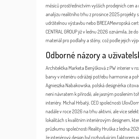
měsíců prostřednictvím vyšších prodejních cen a 
analýzu realitního trhu
z prosince 2025 projekty s
udržitelnou výstavbu
nebo
BREEAM
evropská cert
CENTRAL GROUP již v lednu 2026 oznámila, že do 
materiál pro podlahy a stěny, což podle jejich vý
Odborné názory a uživatels
Architektka Marketa Benýšková z PW interier v r
barvy v interiéru odrážejí potřebu harmonie a poho
Agnieszka Nabakowska, polská designérka citovan
není návratem k přírodě, ale jasným posílením to
interiéry. Michal Hrbatý, CEO společnosti UlovDomo
nadále v roce 2026 na trhu aktivní, ale více sele
lokalitách s kvalitním interiérovým designem, kter
průzkumu společnosti Reality Hruška z ledna 202
že interiérový design byl rozhodujícím faktorem p