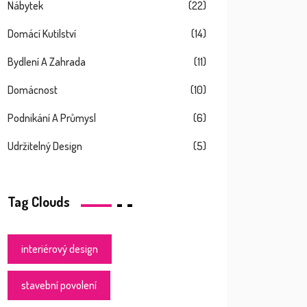
Nábytek
(22)
Domácí Kutilství
(14)
Bydlení A Zahrada
(11)
Domácnost
(10)
Podnikání A Průmysl
(6)
Udržitelný Design
(5)
Tag Clouds
interiérový design
stavební povolení