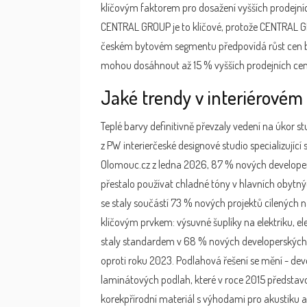
klíčovým faktorem pro dosažení vyšších prodejní
CENTRAL GROUP je to klíčové, protože
CENTRAL 
českém bytovém segmentu
předpovídá růst cen b
mohou dosáhnout až 15 % vyšších prodejních cen
Jaké trendy v interiérovém
Teplé barvy definitivně převzaly vedení na úkor s
z
PW interier
české designové studio specializující
Olomouc.cz z ledna 2026, 87 % nových developers
přestalo používat chladné tóny v hlavních obytnýc
se staly součástí 73 % nových projektů cílených n
klíčovým prvkem: výsuvné šuplíky na elektriku, el
staly standardem v 68 % nových developerských pr
oproti roku 2023. Podlahová řešení se mění - dev
laminátových podlah, které v roce 2015 představo
korek
přírodní materiál s výhodami pro akustiku a