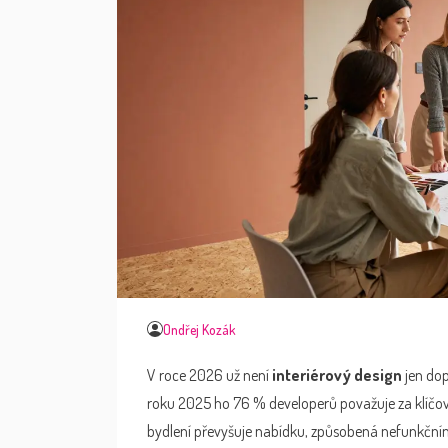
Ondřej Kozák
V roce 2026 už není
interiérový design
jen dop
roku 2025 ho 76 % developerů považuje za klíčov
bydlení převyšuje nabídku, způsobená nefunkčním