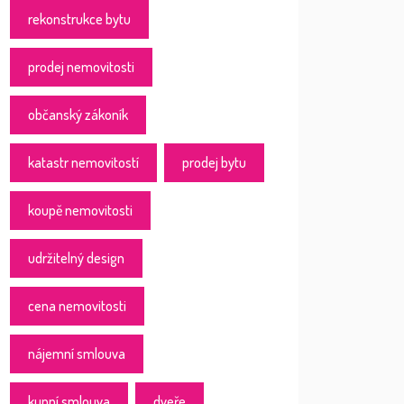
rekonstrukce bytu
prodej nemovitosti
občanský zákoník
katastr nemovitostí
prodej bytu
koupě nemovitosti
udržitelný design
cena nemovitosti
nájemní smlouva
kupní smlouva
dveře