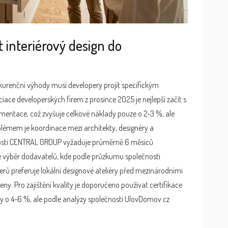
interiérový design do
kurenční výhody musí developery projít specifickým
ce developerských firem z prosince 2025 je nejlepší začít s
mentace, což zvyšuje celkové náklady pouze o 2-3 %, ale
blémem je koordinace mezi architekty, designéry a
nosti CENTRAL GROUP vyžaduje průměrně 6 měsíců
é výběr dodavatelů, kde podle průzkumu společnosti
ů preferuje lokální designové ateliéry před mezinárodními
eny. Pro zajištění kvality je doporučeno používat certifikace
dy o 4-6 %, ale podle analýzy společnosti UlovDomov.cz