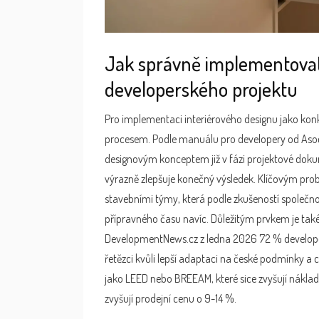
Jak správně implementovat 
developerského projektu
Pro implementaci interiérového designu jako kon
procesem. Podle manuálu pro developery od Asocia
designovým konceptem již v fázi projektové doku
výrazně zlepšuje konečný výsledek. Klíčovým pro
stavebními týmy, která podle zkušeností společ
přípravného času navíc. Důležitým prvkem je tak
DevelopmentNews.cz z ledna 2026 72 % developer
řetězci kvůli lepší adaptaci na české podmínky a c
jako LEED nebo BREEAM, které sice zvyšují nákla
zvyšují prodejní cenu o 9-14 %.