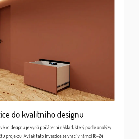
ice do kvalitního designu
ového designu je vyšší počáteční náklad, který podle analýzy
u projektu. Avšak tato investice se vrací v rámci 18-24