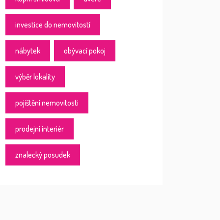
investice do nemovitostí
nábytek
obývací pokoj
výběr lokality
pojištění nemovitosti
prodejní interiér
znalecký posudek