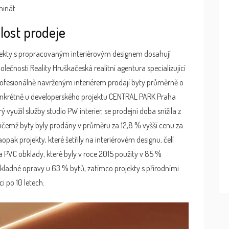
minát.
lost prodeje
ojekty s propracovaným interiérovým designem dosahují
polečnosti
Reality Hruška
česká realitní agentura specializující
rofesionálně navrženým interiérem prodají byty průměrně o
onkrétně u developerského projektu
CENTRAL PARK Praha
erý využil služby studio PW interier, se prodejní doba snížila z
čemž byty byly prodány v průměru za 12,8 % vyšší cenu za
opak projekty, které šetřily na interiérovém designu, čelí
PVC obklady, které byly v roce 2015 použity v 85 %
kladné opravy u 63 % bytů, zatímco projekty s přírodními
i po 10 letech.