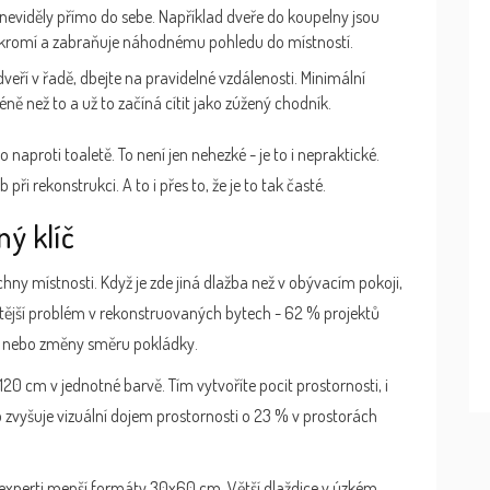
neviděly přímo do sebe. Například dveře do koupelny jsou
soukromí a zabraňuje náhodnému pohledu do místností.
veří v řadě, dbejte na pravidelné vzdálenosti. Minimální
 než to a už to začíná cítit jako zúžený chodník.
naproti toaletě. To není jen nehezké - je to i nepraktické.
ři rekonstrukci. A to i přes to, že je to tak časté.
ný klíč
chny místnosti. Když je zde jiná dlažba než v obývacím pokoji,
častější problém v rekonstruovaných bytech - 62 % projektů
t nebo změny směru pokládky.
20 cm v jednotné barvě. Tím vytvoříte pocit prostornosti, i
 zvyšuje vizuální dojem prostornosti o 23 % v prostorách
 experti menší formáty 30x60 cm. Větší dlaždice v úzkém