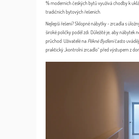
% moderních českých bytů využívá chodby k uklád
tradičních bytových řešeních.
Nejlepší řešení? Sklopné nábytky - zrcadla s úlož
široké poličky podél zdi. Důležité je, aby nábytek
průchod. Uživatelé na
Pěkné Bydlení
často uvádějí,
praktický „kontrolní zrcadlo“ před výstupem z d