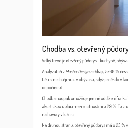
Chodba vs. otevřený půdory
Velký trend je otevřený půdorys - kuchyně, obýva
Analyzátoři z
Master Design.cz
říkají, že 68 % čes
Děti si nechtějí hrát v obýváku, když je někdo v kou
odpočinout.
Chodba naopak umožňuje jemné oddělení funkcí
akustickou izolaci mezi místnostmi o 29 %. To znam
rozhovory v ložnici.
Na druhou stranu, otevřený půdorys má o 23 % vy