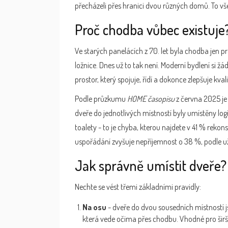
přecházeli přes hranici dvou různých domů. To v
Proč chodba vůbec existuje
Ve starých panelácích z 70. let byla chodba jen 
ložnice. Dnes už to tak není. Moderní bydlení si 
prostor, který spojuje, řídí a dokonce zlepšuje kvali
Podle průzkumu
HOME časopisu
z června 2025 je
dveře do jednotlivých místností byly umístěny log
toalety - to je chyba, kterou najdete v 41 % rekon
uspořádání zvyšuje nepříjemnost o 38 %, podle u
Jak správně umístit dveře?
Nechte se vést třemi základními pravidly:
Na osu
- dveře do dvou sousedních místností j
která vede očima přes chodbu. Vhodné pro šir