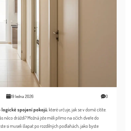
19 ledna 2026
0
o
logické spojení pokojů
, které určuje, jak se v domě cítíte.
e vás něco dráždí? Možná jste měli přímo na očích dveře do
ste si museli šlapat po rozdílných podlahách, jako byste