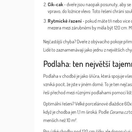
Cik-cak
- dveře jsou naopak posunuty, aby se 
vpravo, do ložnice vlevo. Toto řešení chrání 
Rytmické řazení
- pokud máte tři nebo více d
mezera mezi zárubněmi by měla být 120 cm. Méně
Nejčastější chyba? Dveře z obývacího pokoje přímo 
Lidé to zaznamenávají jako jednu z největších chyb p
Podlaha: ten největší tajem
Podlaha v chodbě je jako šňůra, která spojuje vše
vzniká pocit, že jste v jiném domě. To je ten nej
řeší přechod mezi různými podlahami pomocí liš
Optimální řešení? Velké porcelánové dlaždice 60x1
když je chodba jen 1,1 m široká. Podle
Cerama.cz
to
menších než 10 m².
Pro úzké chodby pod 120 cm šířky ale doporučují