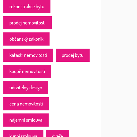
rekonstrukce bytu
prodej nemovitosti
občanský zákoník
katastr nemovitostí
prodej bytu
koupě nemovitosti
udržitelný design
cena nemovitosti
nájemní smlouva
kupní smlouva
dveře