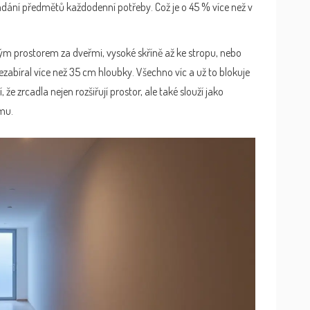
ání předmětů každodenní potřeby. Což je o 45 % více než v
ným prostorem za dveřmi, vysoké skříně až ke stropu, nebo
 nezabíral více než 35 cm hloubky. Všechno víc a už to blokuje
 že zrcadla nejen rozšiřují prostor, ale také slouží jako
omu.