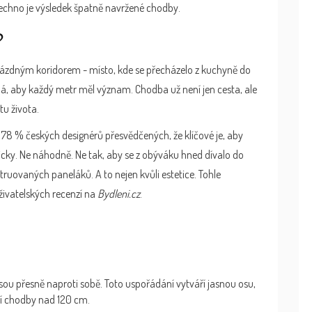
šechno je výsledek špatně navržené chodby.
?
prázdným koridorem - místo, kde se přecházelo z kuchyně do
žádá, aby každý metr měl význam. Chodba už není jen cesta, ale
tu života.
 78 % českých designérů přesvědčených, že klíčové je, aby
icky. Ne náhodně. Ne tak, aby se z obýváku hned dívalo do
struovaných paneláků. A to nejen kvůli estetice. Tohle
živatelských recenzí na
Bydleni.cz
.
sou přesně naproti sobě. Toto uspořádání vytváří jasnou osu,
ší chodby nad 120 cm.