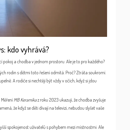
s: kdo vyhrává?
cí pokoj a chodba v jednom prostoru. Ale je to pro každého?
kých rodin s dětmi toto řešení odmítá. Proč? Ztráta soukromí.
pelně. A rodiče si nechtějí být vždy v očích, když si jdou
. Měření
MB Keramika
z roku 2023 ukazují, že chodba zvyšuje
ená, že když se děti dívají na televizi, nebudou slyšet vaše
šší spokojenost uživatelů s pohybem mezi místnostmi. Ale