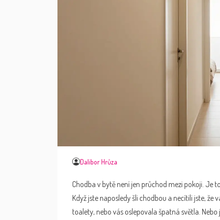
Dalibor Hrůza
Chodba v bytě není jen průchod mezi pokoji. Je t
Když jste naposledy šli chodbou a necítili jste, ž
toalety, nebo vás oslepovala špatná světla. Nebo j