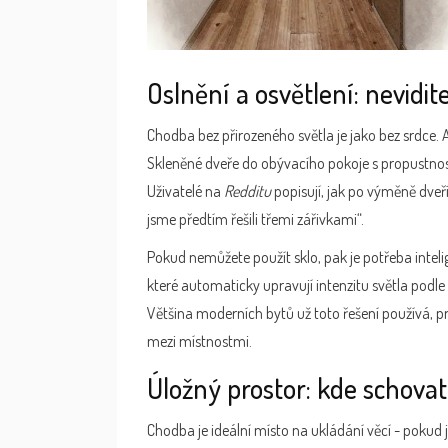
Oslnění a osvětlení: nevidite
Chodba bez přirozeného světla je jako bez srdce. 
Skleněné dveře do obývacího pokoje s propustno
Uživatelé na
Redditu
popisují, jak po výměně dveří
jsme předtím řešili třemi zářivkami“.
Pokud nemůžete použít sklo, pak je potřeba intelig
které automaticky upravují intenzitu světla podle
Většina moderních bytů už toto řešení používá, p
mezi místnostmi.
Úložný prostor: kde schova
Chodba je ideální místo na ukládání věcí - pokud