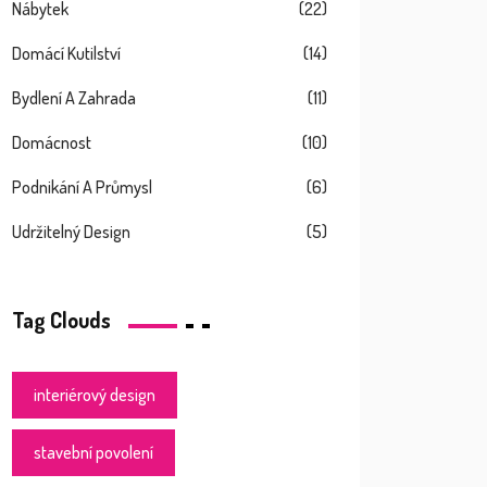
Nábytek
(22)
Domácí Kutilství
(14)
Bydlení A Zahrada
(11)
Domácnost
(10)
Podnikání A Průmysl
(6)
Udržitelný Design
(5)
Tag Clouds
interiérový design
stavební povolení