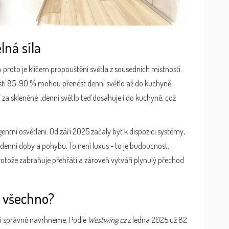
lná síla
A proto je klíčem propouštění světla z sousedních místností.
stí 85-90 % mohou přenést denní světlo až do kuchyně.
 za skleněné „denní světlo teď dosahuje i do kuchyně, což
entní osvětlení. Od září 2025 začaly být k dispozici systémy,
 denní doby a pohybu. To není luxus - to je budoucnost.
rotože zabraňuje přehřátí a zároveň vytváří plynulý přechod
t všechno?
 ji správně navrhneme. Podle
Westwing.cz
z ledna 2025 už 82