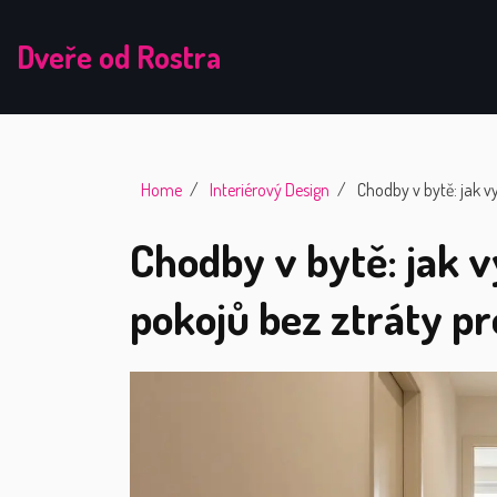
Dveře od Rostra
Home
Interiérový Design
Chodby v bytě: jak vy
Chodby v bytě: jak v
pokojů bez ztráty p