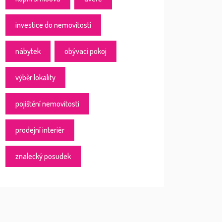
investice do nemovitostí
nábytek
obývací pokoj
výběr lokality
pojištění nemovitosti
prodejní interiér
znalecký posudek