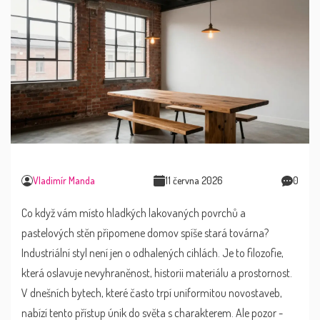
Vladimír Manda
11 června 2026
0
Co když vám místo hladkých lakovaných povrchů a
pastelových stěn připomene domov spíše stará továrna?
Industriální styl není jen o odhalených cihlách. Je to filozofie,
která oslavuje nevyhraněnost, historii materiálu a prostornost.
V dnešních bytech, které často trpí uniformitou novostaveb,
nabízí tento přístup únik do světa s charakterem. Ale pozor -