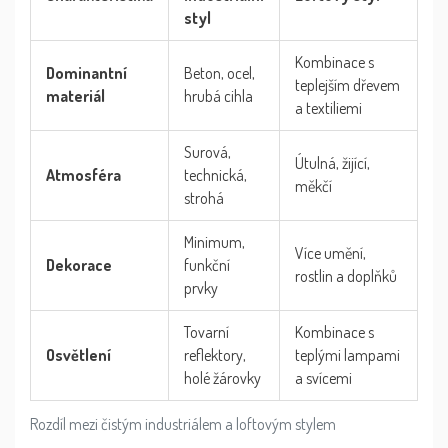
styl
Kombinace s
Dominantní
Beton, ocel,
teplejším dřevem
materiál
hrubá cihla
a textiliemi
Surová,
Útulná, žijící,
Atmosféra
technická,
měkčí
strohá
Minimum,
Více umění,
Dekorace
funkční
rostlin a doplňků
prvky
Tovarní
Kombinace s
Osvětlení
reflektory,
teplými lampami
holé žárovky
a svícemi
Rozdíl mezi čistým industriálem a loftovým stylem