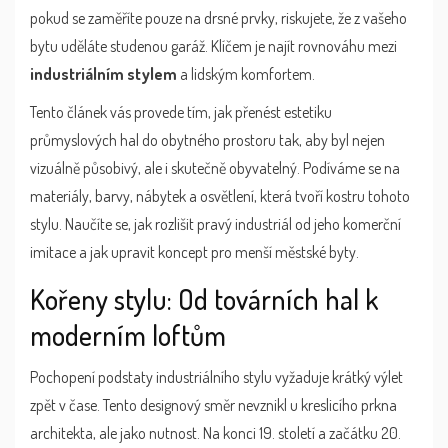
pokud se zaměříte pouze na drsné prvky, riskujete, že z vašeho
bytu uděláte studenou garáž. Klíčem je najít rovnováhu mezi
industriálním stylem
a lidským komfortem.
Tento článek vás provede tím, jak přenést estetiku
průmyslových hal do obytného prostoru tak, aby byl nejen
vizuálně působivý, ale i skutečně obyvatelný. Podíváme se na
materiály, barvy, nábytek a osvětlení, která tvoří kostru tohoto
stylu. Naučíte se, jak rozlišit pravý industriál od jeho komerční
imitace a jak upravit koncept pro menší městské byty.
Kořeny stylu: Od továrních hal k
moderním loftům
Pochopení podstaty
industriálního stylu
vyžaduje krátký výlet
zpět v čase. Tento designový směr nevznikl u kreslicího prkna
architekta, ale jako nutnost. Na konci 19. století a začátku 20.