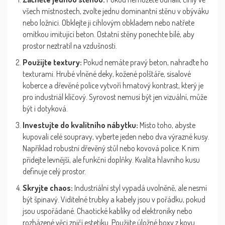
všech místnostech, zvolte jednu dominantní stěnu v obýváku
nebo ložnici. Obklejte ji cihlovým obkladem nebo natřete
omítkou imitující beton. Ostatní stěny ponechte bílé, aby
prostor neztratil na vzdušnosti.
Použijte textury:
Pokud nemáte pravý beton, nahraďte ho
texturami. Hrubé vlněné deky, kožené polštáře, sisalové
koberce a dřevěné police vytvoří hmatový kontrast, který je
pro industriál klíčový. Syrovost nemusí být jen vizuální, může
být i dotyková.
Investujte do kvalitního nábytku:
Místo toho, abyste
kupovali celé soupravy, vyberte jeden nebo dva výrazné kusy.
Například robustní dřevěný stůl nebo kovová police. K nim
přidejte levnější, ale funkční doplňky. Kvalita hlavního kusu
definuje celý prostor.
Skryjte chaos:
Industriální styl vypadá uvolněně, ale nesmí
být špinavý. Viditelné trubky a kabely jsou v pořádku, pokud
jsou uspořádané. Chaotické kablíky od elektroniky nebo
rozházené věci zničí estetiku. Použijte úložné boxy z kovu