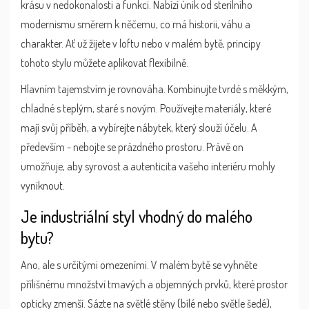
krásu v nedokonalosti a funkci. Nabízí únik od sterilního
modernismu směrem k něčemu, co má historii, váhu a
charakter. Ať už žijete v loftu nebo v malém bytě, principy
tohoto stylu můžete aplikovat flexibilně.
Hlavním tajemstvím je rovnováha. Kombinujte tvrdé s měkkým,
chladné s teplým, staré s novým. Používejte materiály, které
mají svůj příběh, a vybírejte nábytek, který slouží účelu. A
především - nebojte se prázdného prostoru. Právě on
umožňuje, aby syrovost a autenticita vašeho interiéru mohly
vyniknout.
Je industriální styl vhodný do malého
bytu?
Ano, ale s určitými omezeními. V malém bytě se vyhněte
přílišnému množství tmavých a objemných prvků, které prostor
opticky zmenší. Sázte na světlé stěny (bílé nebo světle šedé),