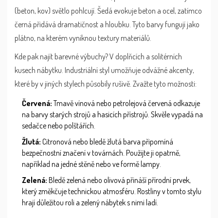
(beton, kov) světlo pohlcují. Šedá evokuje beton a ocel, zatímco
černá přidává dramatičnost a hloubku. Tyto barvy fungují jako
plátno, na kterém vyniknou textury materiálů.
Kde pak najít barevné výbuchy? V doplňcích a solitérních
kusech nábytku. Industriální styl umožňuje odvážné akcenty,
které by v jiných stylech působily rušivě. Zvažte tyto možnosti:
Červená:
Tmavě vínová nebo petrolejová červená odkazuje
na barvy starých strojů a hasicích přístrojů. Skvěle vypadá na
sedačce nebo polštářích.
Žlutá:
Citronová nebo bledě žlutá barva připomíná
bezpečnostní značení v továrnách. Použijte ji opatrně,
například na jedné stěně nebo ve formě lampy.
Zelená:
Bledě zelená nebo olivová přináší přírodní prvek,
který změkčuje technickou atmosféru. Rostliny v tomto stylu
hrají důležitou roli a zelený nábytek s nimi ladí.