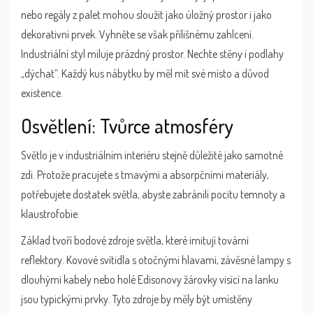
nebo regály z palet mohou sloužit jako úložný prostor i jako
dekorativní prvek. Vyhněte se však přílišnému zahlcení.
Industriální styl miluje prázdný prostor. Nechte stěny i podlahy
„dýchat“. Každý kus nábytku by měl mít své místo a důvod
existence.
Osvětlení: Tvůrce atmosféry
Světlo je v industriálním interiéru stejně důležité jako samotné
zdi. Protože pracujete s tmavými a absorpčními materiály,
potřebujete dostatek světla, abyste zabránili pocitu temnoty a
klaustrofobie.
Základ tvoří bodové zdroje světla, které imitují tovární
reflektory. Kovové svítidla s otočnými hlavami, závěsné lampy s
dlouhými kabely nebo holé Edisonovy žárovky visící na lanku
jsou typickými prvky. Tyto zdroje by měly být umístěny