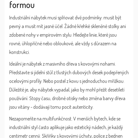
formou
Industriální nábytek musí splňovat dvě podmínky: musít být
pevný a musít mít jasné účel. Žádné křehké skleněné stolky ani
zdobené nohy v empírovém stylu. Hledejte linie, které jsou
rovné, úhlopříčné nebo obloukové, ale vždy s důrazem na
konstrukci.
Ideální je nábytek z masivního dřeva s kovovými nohami.
Představte si jídelní stůl z tlustých dubových desek podepřených
ocelovými profily. Nebo postel z kovu s jednoduchou mřížkou.
Důležité je, aby nábytek vypadal, jako by mohl přežít desetiletí
používání. Stopy času, drobné otisky nebo změna barvy dřeva
jsou vítány - dodávají tomu pocit autenticity.
Nezapomeňte na multifunkčnost. V menších bytech, kde se
industriální styl často aplikuje jako estetický nádech, je každý
centimetr cenný. Skříňky s kovovými úchyty, police z bednen