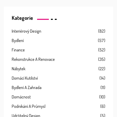
Kategorie
Interiérový Design
(82)
Bydlení
(57)
Finance
(52)
Rekonstrukce A Renovace
(35)
Nábytek
(22)
Domácí Kutilství
(14)
Bydlení A Zahrada
(11)
Domácnost
(10)
Podnikání A Průmysl
(6)
Udržitelný Design
(5)