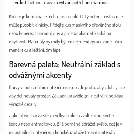
tvrdostí betonu a kovu a vytváří potřebnou harmonii.
Klíčem je kombinace těchto materiálů. Čistý beton s čistou ocelí
může působit klinicky. Přidejte kus masivního dřevěného stolu
nebo koberec z přírodní vlny a prostor okamžitě získá na
obytnosti. Materiály by měly být co nejméně zpracované - čím
méně laku a leštění, tím lépe.
Barevná paleta: Neutrální základ s
odvážnými akcenty
Barvy v industriálním interiéru nejsou zde proto, aby zdobily, ale
aby definovaly prostor. Základní pravidlo zní: neutrální podklad,
výrazné detaily.
Jako hlavní barvu stěn a velkých ploch zvolte bílou, světle
šedou nebo antracitovou. Bílá pomáhá odrážet světlo, což je v
industriálních interiérech kritické, protože tmavé materiály