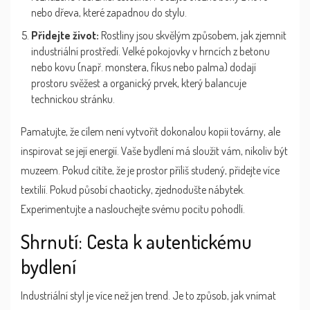
nebo dřeva, které zapadnou do stylu.
Přidejte život:
Rostliny jsou skvělým způsobem, jak zjemnit
industriální prostředí. Velké pokojovky v hrncích z betonu
nebo kovu (např. monstera, fikus nebo palma) dodají
prostoru svěžest a organický prvek, který balancuje
technickou stránku.
Pamatujte, že cílem není vytvořit dokonalou kopii továrny, ale
inspirovat se její energií. Vaše bydlení má sloužit vám, nikoliv být
muzeem. Pokud cítíte, že je prostor příliš studený, přidejte více
textilií. Pokud působí chaoticky, zjednodušte nábytek.
Experimentujte a naslouchejte svému pocitu pohodlí.
Shrnutí: Cesta k autentickému
bydlení
Industriální styl je více než jen trend. Je to způsob, jak vnímat