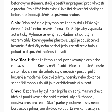
betonovými stěnami, stačí je ošetřit impregnací proti vlhkosti
a prachu. Pro běžné byty existují kvalitní dekorační nátěry na
beton, které dodají stěně tu správnou hrubost.
Cihla:
Odhalená cihla je symbolem tohoto stylu. Může být
červená, žlutá nebo tmavě pálená. Důležité je, aby vypadala
autenticky. Vyhněte se levným obkladům s tisknutým
vzorem cihly, které vypadají plastově. Lepší je použít tenké
keramické destičky nebo nechat jednu ze zdí zcela holou,
pokud to dispoziční možnosti dovolí.
Kov (Ocel):
Hledajte černou ocel, pozinkovaný plech nebo
mosaz s patinou. Kov by měl působit těžce a robustně. Lesklé
zlato nebo chrom do tohoto stylu nepatří - působí příliš
luxusně a moderně. Ocelové trámy, nosníky nebo dokonce
schodiště mohou sloužit jako architektonický akcent.
Dřevo:
Bez dřeva by byl interiér příliš chladný. Masivní dřevo,
ideálně použitkové nebo s viditelnými uzly a škrábanci,
dodává prostoru teplo. Staré parkety, dubové desky nebo
borovicové prkna jsou skvělou volbou. Dřevo kontrastuje s