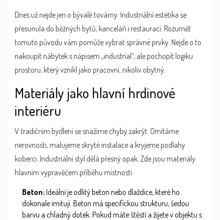
Dnes už nejde jen o bývalé továrny. Industriální estetika se
přesunula do běžných bytů, kanceláří i restaurací. Rozumět
tomuto původu vám pomůže vybrat správné prvky. Nejde o to
nakoupit nábytek s nápisem „industrial“, ale pochopit logiku
prostoru, který vznikl jako pracovní, nikoliv obytný.
Materiály jako hlavní hrdinové
interiéru
V tradičním bydlení se snažíme chyby zakrýt. Omítáme
nerovnosti, malujeme skryté instalace a kryjeme podlahy
koberci. Industriální styl dělá přesný opak. Zde jsou materiály
hlavním vypravěčem příběhu místnosti.
Beton:
Ideální je odlitý beton nebo dlaždice, které ho
dokonale imitují. Beton má specifickou strukturu, šedou
barvu a chladný dotek. Pokud máte štěstí a žijete v objektu s