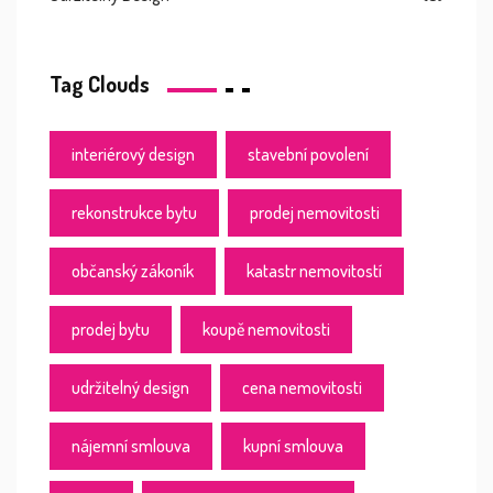
Tag Clouds
interiérový design
stavební povolení
rekonstrukce bytu
prodej nemovitosti
občanský zákoník
katastr nemovitostí
prodej bytu
koupě nemovitosti
udržitelný design
cena nemovitosti
nájemní smlouva
kupní smlouva