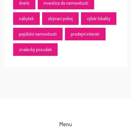
dveře
investice do nemovitostí
nábytek
obývací pokoj
výběr lokality
pojištění nemovitosti
prodejní interiér
znalecký posudek
Menu