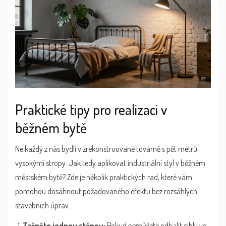
Praktické tipy pro realizaci v
běžném bytě
Ne každý z nás bydlí v zrekonstruované továrně s pět metrů
vysokými stropy. Jak tedy aplikovat industriální styl v běžném
městském bytě? Zde je několik praktických rad, které vám
pomohou dosáhnout požadovaného efektu bez rozsáhlých
stavebních úprav.
Začněte jednou stěnou:
Pokud nemůžete odhalit cihly ve