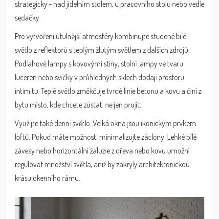
strategicky - nad jídelním stolem, u pracovního stolu nebo vedle
sedačky.
Pro vytvoření útulnější atmosféry kombinujte studené bílé
světlo z reflektorů s teplým žlutým světlem z dalších zdrojů.
Podlahové lampy s kovovými stíny, stolní lampy ve tvaru
luceren nebo svíčky v průhledných sklech dodají prostoru
intimitu. Teplé světlo změkčuje tvrdé linie betonu a kovu a činí z
bytu místo, kde chcete zůstat, ne jen projít.
Využijte také denní světlo. Velká okna jsou ikonickým prvkem
loftů. Pokud máte možnost, minimalizujte záclony. Lehké bílé
závesy nebo horizontální žaluzie z dřeva nebo kovu umožní
regulovat množství světla, aniž by zakryly architektonickou
krásu okenního rámu.