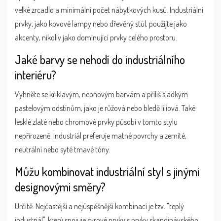
velké zrcadlo a minimální počet nábytkových kusů. Industriální
prvky, jako kovové lampy nebo dřevěný stůl, použijte jako
akcenty, nikoliv jako dominující prvky celého prostoru.
Jaké barvy se nehodí do industriálního
interiéru?
Vyhněte se křiklavým, neonovým barvám a příliš sladkým
pastelovým odstínům, jako je růžová nebo bledě liliová. Také
lesklé zlaté nebo chromové prvky působí v tomto stylu
nepřirozeně. Industriál preferuje matné povrchy a zemité,
neutrální nebo syté tmavé tóny.
Můžu kombinovat industriální styl s jinými
designovými směry?
Určitě. Nejčastější a nejúspěšnější kombinací je tzv. "teplý
industriál", který spojuje syrové prvky s prvky skandinávského