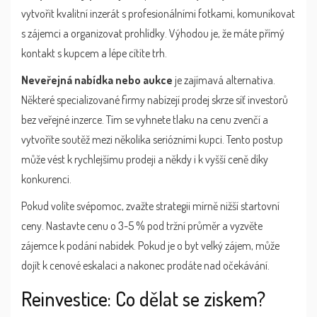
vytvořit kvalitní inzerát s profesionálními fotkami, komunikovat
s zájemci a organizovat prohlídky. Výhodou je, že máte přímý
kontakt s kupcem a lépe cítíte trh.
Neveřejná nabídka nebo aukce
je zajímavá alternativa.
Některé specializované firmy nabízejí prodej skrze síť investorů
bez veřejné inzerce. Tím se vyhnete tlaku na cenu zvenčí a
vytvoříte soutěž mezi několika seriózními kupci. Tento postup
může vést k rychlejšímu prodeji a někdy i k vyšší ceně díky
konkurenci.
Pokud volíte svépomoc, zvažte strategii mírně nižší startovní
ceny. Nastavte cenu o 3-5 % pod tržní průměr a vyzvěte
zájemce k podání nabídek. Pokud je o byt velký zájem, může
dojít k cenové eskalaci a nakonec prodáte nad očekávání.
Reinvestice: Co dělat se ziskem?