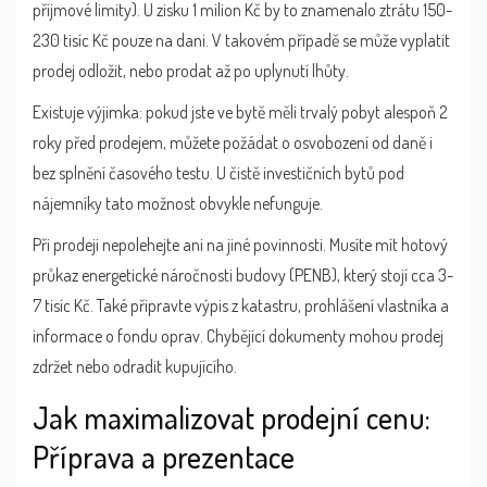
příjmové limity). U zisku 1 milion Kč by to znamenalo ztrátu 150-
230 tisíc Kč pouze na dani. V takovém případě se může vyplatit
prodej odložit, nebo prodat až po uplynutí lhůty.
Existuje výjimka: pokud jste ve bytě měli trvalý pobyt alespoň 2
roky před prodejem, můžete požádat o osvobození od daně i
bez splnění časového testu. U čistě investičních bytů pod
nájemníky tato možnost obvykle nefunguje.
Při prodeji nepolehejte ani na jiné povinnosti. Musíte mít hotový
průkaz energetické náročnosti budovy (PENB), který stojí cca 3-
7 tisíc Kč. Také připravte výpis z katastru, prohlášení vlastníka a
informace o fondu oprav. Chybějící dokumenty mohou prodej
zdržet nebo odradit kupujícího.
Jak maximalizovat prodejní cenu:
Příprava a prezentace