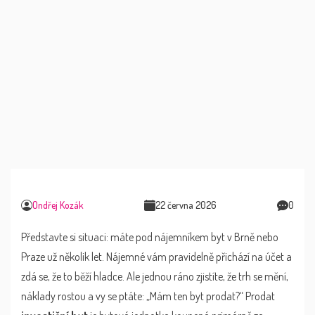
Ondřej Kozák
22 června 2026
0
Představte si situaci: máte pod nájemníkem byt v Brně nebo
Praze už několik let. Nájemné vám pravidelně přichází na účet a
zdá se, že to běží hladce. Ale jednou ráno zjistíte, že trh se mění,
náklady rostou a vy se ptáte: „Mám ten byt prodat?“ Prodat