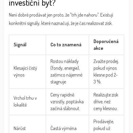
investiční byt?
Není dobré prodávat jen proto, že "trh jde nahoru". Existují
konkrétní signály, které naznačují, že je čas realizovat zisk.
Doporučená
Signál
Co to znamená
akce
Rostou náklady
Zvažte prodej,
Klesající čistý
(fondy, energie),
pokud výnos
výnos
zatímco nájemné
klesne pod 2-
stagnuje.
3 %.
Ceny rapidně
Realizujte zisk
Vrchol trhu v
vzrostly, poptávka
dříve, než
lokalitě
začíná slábnout.
ceny klesnou.
Prodávejte,
Nárůst
Častá výměna
pokud už