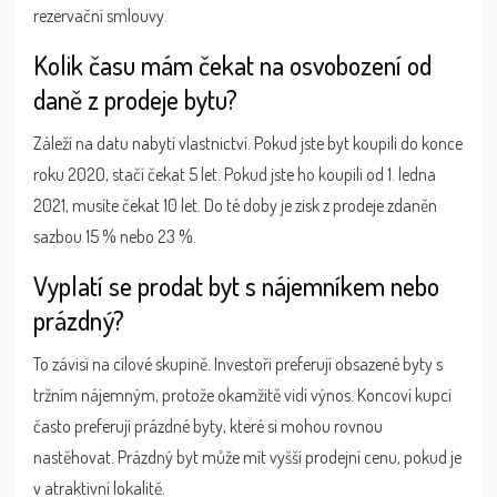
rezervační smlouvy.
Kolik času mám čekat na osvobození od
daně z prodeje bytu?
Záleží na datu nabytí vlastnictví. Pokud jste byt koupili do konce
roku 2020, stačí čekat 5 let. Pokud jste ho koupili od 1. ledna
2021, musíte čekat 10 let. Do té doby je zisk z prodeje zdaněn
sazbou 15 % nebo 23 %.
Vyplatí se prodat byt s nájemníkem nebo
prázdný?
To závisí na cílové skupině. Investoři preferují obsazené byty s
tržním nájemným, protože okamžitě vidí výnos. Koncoví kupci
často preferují prázdné byty, které si mohou rovnou
nastěhovat. Prázdný byt může mít vyšší prodejní cenu, pokud je
v atraktivní lokalitě.