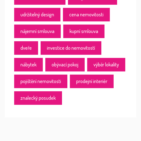
udržitelný design
cena nemovitosti
nájemní smlouva
kupní smlouva
dveře
investice do nemovitostí
nábytek
obývací pokoj
výběr lokality
pojištění nemovitosti
prodejní interiér
znalecký posudek