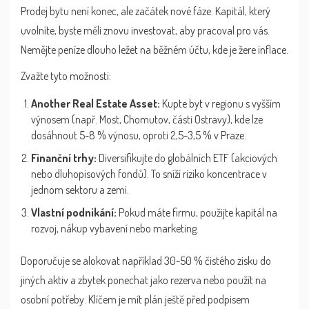
Prodej bytu není konec, ale začátek nové fáze. Kapitál, který
uvolníte, byste měli znovu investovat, aby pracoval pro vás.
Nemějte peníze dlouho ležet na běžném účtu, kde je žere inflace.
Zvažte tyto možnosti:
Another Real Estate Asset:
Kupte byt v regionu s vyšším
výnosem (např. Most, Chomutov, části Ostravy), kde lze
dosáhnout 5-8 % výnosu, oproti 2,5-3,5 % v Praze.
Finanční trhy:
Diversifikujte do globálních ETF (akciových
nebo dluhopisových fondů). To sníží riziko koncentrace v
jednom sektoru a zemi.
Vlastní podnikání:
Pokud máte firmu, použijte kapitál na
rozvoj, nákup vybavení nebo marketing.
Doporučuje se alokovat například 30-50 % čistého zisku do
jiných aktiv a zbytek ponechat jako rezerva nebo použít na
osobní potřeby. Klíčem je mít plán ještě před podpisem