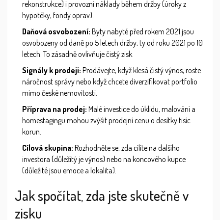
rekonstrukce) i provozní náklady během držby (úroky z
hypotéky, fondy oprav).
Daňová osvobození:
Byty nabyté před rokem 2021 jsou
osvobozeny od daně po 5 letech držby, ty od roku 2021 po 10
letech. To zásadně ovlivňuje čistý zisk.
Signály k prodeji:
Prodávejte, když klesá čistý výnos, roste
náročnost správy nebo když chcete diverzifikovat portfolio
mimo české nemovitosti.
Příprava na prodej:
Malé investice do úklidu, malování a
homestagingu mohou zvýšit prodejní cenu o desítky tisíc
korun.
Cílová skupina:
Rozhodněte se, zda cílíte na dalšího
investora (důležitý je výnos) nebo na koncového kupce
(důležité jsou emoce a lokalita).
Jak spočítat, zda jste skutečně v
zisku