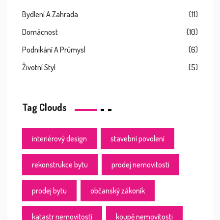
Bydlení A Zahrada
(11)
Domácnost
(10)
Podnikání A Průmysl
(6)
Životní Styl
(5)
Tag Clouds
interiérový design
stavební povolení
rekonstrukce bytu
prodej nemovitosti
prodej bytu
občanský zákoník
katastr nemovitostí
koupě nemovitosti