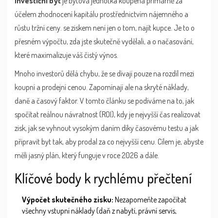
investiční byt
je
bytová jednotka koupená primárně za
účelem zhodnocení kapitálu prostřednictvím nájemného a
růstu tržní ceny
.
se ziskem není jen o tom, najít kupce. Je to o
přesném výpočtu, zda jste skutečně vydělali, a o načasování,
které maximalizuje váš čistý výnos.
Mnoho investorů dělá chybu, že se dívají pouze na rozdíl mezi
koupní a prodejní cenou. Zapomínají ale na skryté náklady,
daně a časový faktor. V tomto článku se podíváme na to, jak
spočítat reálnou návratnost (ROI), kdy je nejvyšší čas realizovat
zisk, jak se vyhnout vysokým daním díky časovému testu a jak
připravit byt tak, aby prodal za co nejvyšší cenu. Cílem je, abyste
měli jasný plán, který funguje v roce 2026 a dále.
Klíčové body k rychlému přečtení
Výpočet skutečného zisku:
Nezapomeňte započítat
všechny vstupní náklady (daň z nabytí, právní servis,