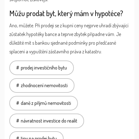
Můžu prodat byt, který mám v hypotéce?
Ano, můžete. Při prodeji se z kupní ceny nejprve uhradí zbývající
zůstatek hypotéky bance a teprve zbytek připadne vám. Je
důležité mít s bankou sjednané podmínky pro předčasné
splacení a vypuštění zástavního práva z katastru.
prodej investičního bytu
zhodnocení nemovitosti
daně z příjmů nemovitosti
návratnost investice do realit
tipy na prodej bytu