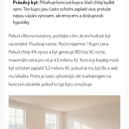
Prázdný byt:
Přitahuje koncové kupce, kteří chtějí bydlet
sami. Tito kupci jsou často ochotni zaplatit více, protože
nejsou vázáni výnosem, ale emocemi a dostupností
hypotéky.
Pokud cílíte na investory, počítejte s tím, že oni hodnotí byt
racionálně. Používají vzorec: Roční nájemné / Kupní cena.
Pokud chtějí 4% výnos a byt generuje 180 tisíc Kč ročně,
maximální cena pro ně je 4,5 milionu Kč. Koncový kupец může
být ochoten zaplatit 5,2 milionu Kč, pokud se mu byt líbí a sedí
mu lokalita. Proto je často výhodnější cílit marketingem na
koncové uživatele, pokud to typ bytu umožňuje.