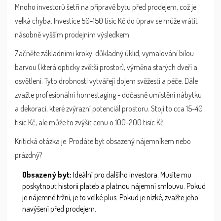
Mnoho investorů šetří na přípravě bytu před prodejem, což je
velká chyba. Investice 50-150 tisíc Kč do úprav se může vrátit
násobně vyšším prodejním výsledkem.
Začněte základními kroky: důkladný úklid, vymalování bílou
barvou (která opticky zvětší prostor), výměna starých dveří a
osvětlení. Tyto drobnosti vytvářejí dojem svěžesti a péče. Dále
zvažte profesionální homestaging - dočasně umístění nábytku
a dekorací, které zvýrazní potenciál prostoru. Stojí to cca 15-40
tisíc Kč, ale může to zvýšit cenu o 100-200 tisíc Kč.
Kritická otázka je: Prodáte byt obsazený nájemníkem nebo
prázdný?
Obsazený byt:
Ideální pro dalšího investora. Musíte mu
poskytnout historii plateb a platnou nájemní smlouvu. Pokud
je nájemné tržní, je to velké plus. Pokud je nízké, zvažte jeho
navýšení před prodejem.