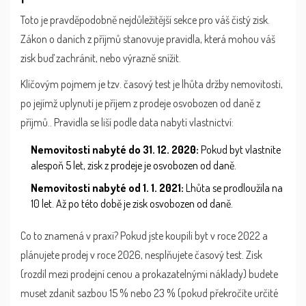
Toto je pravděpodobně nejdůležitější sekce pro váš čistý zisk.
Zákon o daních z příjmů stanovuje pravidla, která mohou váš
zisk buď zachránit, nebo výrazně snížit.
Klíčovým pojmem je tzv.
časový test
je
lhůta držby nemovitosti,
po jejímž uplynutí je příjem z prodeje osvobozen od daně z
příjmů
.
. Pravidla se liší podle data nabytí vlastnictví:
Nemovitosti nabyté do 31. 12. 2020:
Pokud byt vlastníte
alespoň 5 let, zisk z prodeje je osvobozen od daně.
Nemovitosti nabyté od 1. 1. 2021:
Lhůta se prodloužila na
10 let. Až po této době je zisk osvobozen od daně.
Co to znamená v praxi? Pokud jste koupili byt v roce 2022 a
plánujete prodej v roce 2026, nesplňujete časový test. Zisk
(rozdíl mezi prodejní cenou a prokazatelnými náklady) budete
muset zdanit sazbou 15 % nebo 23 % (pokud překročíte určité