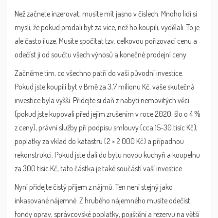
Než začnete inzerovat, musíte mít jasno v číslech. Mnoho lidí si
myslí, že pokud prodali byt za více, než ho koupili, vydělali. To je
ale často iluze. Musíte spočítat tzv. celkovou pořizovací cenu a
odečíst ji od součtu všech výnosů a konečné prodejní ceny.
Začněme tím, co všechno patří do vaší původní investice.
Pokud jste koupili byt v Brně za 3,7 milionu Kč, vaše skutečná
investice byla vyšší. Přidejte si daň z nabytí nemovitých věcí
(pokud jste kupovali před jejím zrušením v roce 2020, šlo o 4 %
z ceny), právní služby při podpisu smlouvy (cca 15-30 tisíc Kč),
poplatky za vklad do katastru (2 × 2 000 Kč) a případnou
rekonstrukci. Pokud jste dali do bytu novou kuchyň a koupelnu
za 300 tisíc Kč, tato částka je také součástí vaší investice.
Nyní přidejte čistý příjem z nájmů. Ten není stejný jako
inkasované nájemné. Z hrubého nájemného musíte odečíst
fondy oprav, správcovské poplatky, pojištění a rezervu na větší