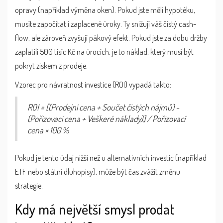
opravy (například výměna oken). Pokud jste měli hypotéku,
musíte započítat i zaplacené úroky. Ty snižují váš čistý cash-
flow, ale zároveň zvyšují pákový efekt. Pokud jste za dobu držby
zaplatili 500 tisíc Kč na úrocích, je to náklad, který musí být
pokryt ziskem z prodeje.
Vzorec pro návratnost investice (ROI) vypadá takto:
ROI = [(Prodejní cena + Součet čistých nájmů) -
(Pořizovací cena + Veškeré náklady)] / Pořizovací
cena × 100 %
Pokud je tento údaj nižší než u alternativních investic (například
ETF nebo státní dluhopisy), může být čas zvážit změnu
strategie.
Kdy má největší smysl prodat