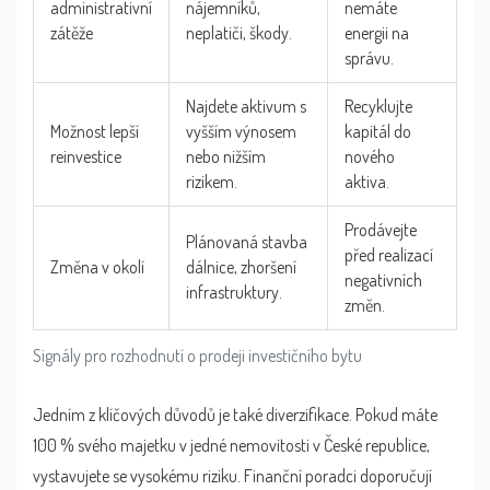
administrativní
nájemníků,
nemáte
zátěže
neplatiči, škody.
energii na
správu.
Najdete aktivum s
Recyklujte
Možnost lepší
vyšším výnosem
kapitál do
reinvestice
nebo nižším
nového
rizikem.
aktiva.
Prodávejte
Plánovaná stavba
před realizací
Změna v okolí
dálnice, zhoršení
negativních
infrastruktury.
změn.
Signály pro rozhodnutí o prodeji investičního bytu
Jedním z klíčových důvodů je také diverzifikace. Pokud máte
100 % svého majetku v jedné nemovitosti v České republice,
vystavujete se vysokému riziku. Finanční poradci doporučují