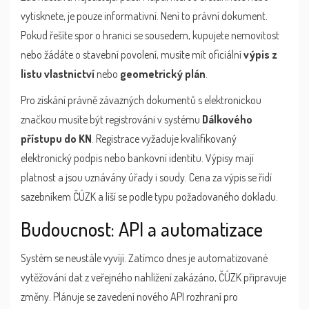
vytisknete, je pouze informativní. Není to právní dokument.
Pokud řešíte spor o hranici se sousedem, kupujete nemovitost
nebo žádáte o stavební povolení, musíte mít oficiální
výpis z
listu vlastnictví
nebo
geometrický plán
.
Pro získání právně závazných dokumentů s elektronickou
značkou musíte být registrováni v systému
Dálkového
přístupu do KN
. Registrace vyžaduje kvalifikovaný
elektronický podpis nebo bankovní identitu. Výpisy mají
platnost a jsou uznávány úřady i soudy. Cena za výpis se řídí
sazebníkem ČÚZK a liší se podle typu požadovaného dokladu.
Budoucnost: API a automatizace
Systém se neustále vyvíjí. Zatímco dnes je automatizované
vytěžování dat z veřejného nahlížení zakázáno, ČÚZK připravuje
změny. Plánuje se zavedení nového API rozhraní pro