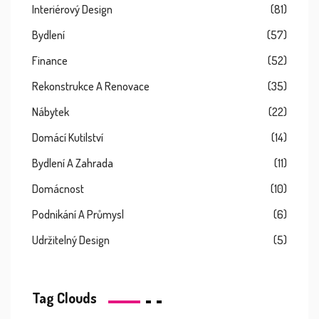
Interiérový Design
(81)
Bydlení
(57)
Finance
(52)
Rekonstrukce A Renovace
(35)
Nábytek
(22)
Domácí Kutilství
(14)
Bydlení A Zahrada
(11)
Domácnost
(10)
Podnikání A Průmysl
(6)
Udržitelný Design
(5)
Tag Clouds