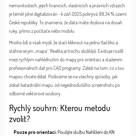
nemovitostech, jejich hranicích, vlastnících a právních vztazích
.
je téměř plně digitalizován - k září 2025 pokrývá 99,34 % území
České republiky. To znamená, že data máte doslova na dosah
ruky, přímo z počítače nebo mobilu.
Mnoho lidí si však myslí, že stačí kliknout na jedno tlačítko a
stáhne se jim „mapa“. Realita je trochu složitější. Existuje rozdíl
mezi rychlým nahlédnutím do mapy pro orientaci a stažením
profesionálních dat pro CAD programy. Záleží na tom, co s tou
mapou chcete dělat. Podíváme se na všechny způsoby, jak
získat katastrální mapu, od nejjednoduššího screenshotu po
odborné vektorové soubory.
Rychlý souhrn: Kterou metodu
zvolit?
Pouze pro orientaci:
Použijte službu Nahlížení do KN