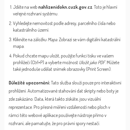
Jděte na web
nahlizenidokn.cuzk.gov.cz
. Toto je hlavní
veřejné rozhraní systému.
Vyhledejte nemovitost podle adresy, parcelního čísla nebo
katastrálního území.
Klikněte na záložku
Mapa
. Zobrazí se vám digitální katastrální
mapa.
Pokud chcete mapu uložit, použijte funkci tisku ve vašem
prohlížeči (Ctrl+P) a vyberte možnost
Uložit jako PDF
. Můžete
také jednoduše udělat snímek obrazovky (Print Screen).
Důležité upozornění:
Tato služba slouží pouze pro interaktivní
prohlížení. Automatizované stahování dat skripty nebo boty je
zde zakázáno. Data, která takto získáte, jsou vizuální
reprezentace. Pro přesné měření vzdáleností nebo ploch v
rámci této webové aplikace používejte nástroje přímo v
rozhraní, ale pamatujte, že pro právní spory nestačí.