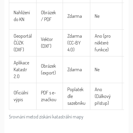
Ryc
Nahlížení
Obrázek
Zdarma
Ne
kon
do KN
/ PDF
laic
Geoportál
Zdarma
Ano (pro
Vektor
Pro
ČÚZK
(CC-BY
některé
(DXF)
GIS
(DXF)
4.0)
funkce)
Aplikace
Pol
Obrázek
Katastr
Zdarma
Ne
ter
(export)
2.0
prá
Poplatek
Ano
Prá
Oficiální
PDF s e-
dle
(Dálkový
do
výpis
značkou
sazebníku
přístup)
not
Srovnání metod získání katastrální mapy