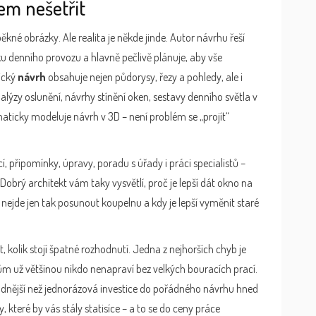
em nešetřit
ěkné obrázky. Ale realita je někde jinde. Autor návrhu řeší
giku denního provozu a hlavně pečlivě plánuje, aby vše
ický
návrh
obsahuje nejen půdorysy, řezy a pohledy, ale i
lýzy oslunění, návrhy stínění oken, sestavy denního světla v
ticky modeluje návrh v 3D – není problém se „projít“
, připomínky, úpravy, poradu s úřady i práci specialistů –
Dobrý architekt vám taky vysvětlí, proč je lepší dát okno na
nejde jen tak posunout koupelnu a kdy je lepší vyměnit staré
t, kolik stojí špatné rozhodnutí. Jedna z nejhorších chyb je
dům už většinou nikdo nenapraví bez velkých bouracích prací.
adnější než jednorázová investice do pořádného návrhu hned
 které by vás stály statisíce – a to se do ceny práce