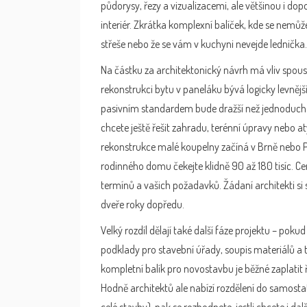
půdorysy, řezy a vizualizacemi, ale většinou i do
interiér. Zkrátka komplexní balíček, kde se nemů
střeše nebo že se vám v kuchyni nevejde lednička.
Na částku za architektonický návrh má vliv spous
rekonstrukci bytu v paneláku bývá logicky levněj
pasivním standardem bude dražší než jednoduchá 
chcete ještě řešit zahradu, terénní úpravy nebo at
rekonstrukce malé koupelny začíná v Brně nebo Pr
rodinného domu čekejte klidně 90 až 180 tisíc. Cen
termínů a vašich požadavků. Žádaní architekti si 
dveře roky dopředu.
Velký rozdíl dělají také další fáze projektu – po
podklady pro stavební úřady, soupis materiálů a 
kompletní balík pro novostavbu je běžné zaplatit 
Hodně architektů ale nabízí rozdělení do samostat
celé stavby), pak se rozhodnete, jestli chcete i da