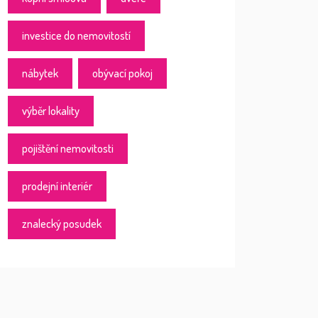
investice do nemovitostí
nábytek
obývací pokoj
výběr lokality
pojištění nemovitosti
prodejní interiér
znalecký posudek