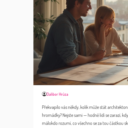
Dalibor Hrůza
Překvapilo vás někdy, kolik může stát architektonic
hromádky? Nejste sami — hodně lidí se zarazí, když
málokdo rozumí, co všechno se za tou částkou skrý