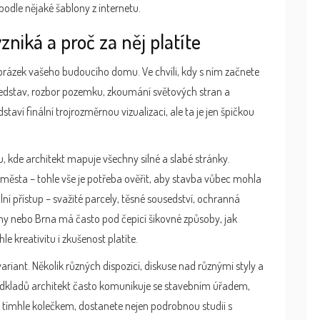
podle nějaké šablony z internetu.
zniká a proč za něj platíte
obrázek vašeho budoucího domu. Ve chvíli, kdy s ním začnete
představ, rozbor pozemku, zkoumání světových stran a
taví finální trojrozměrnou vizualizaci, ale ta je jen špičkou
 kde architekt mapuje všechny silné a slabé stránky.
 města – tohle vše je potřeba ověřit, aby stavba vůbec mohla
ní přístup – svažité parcely, těsné sousedství, ochranná
ahy nebo Brna má často pod čepicí šikovné způsoby, jak
e kreativitu i zkušenost platíte.
iant. Několik různých dispozicí, diskuse nad různými styly a
odkladů architekt často komunikuje se stavebním úřadem,
te tímhle kolečkem, dostanete nejen podrobnou studii s