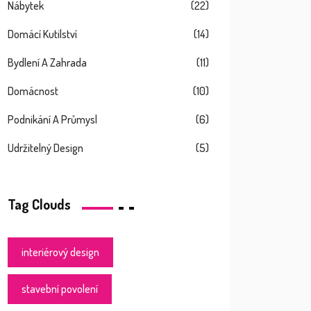
Nábytek
(22)
Domácí Kutilství
(14)
Bydlení A Zahrada
(11)
Domácnost
(10)
Podnikání A Průmysl
(6)
Udržitelný Design
(5)
Tag Clouds
interiérový design
stavební povolení