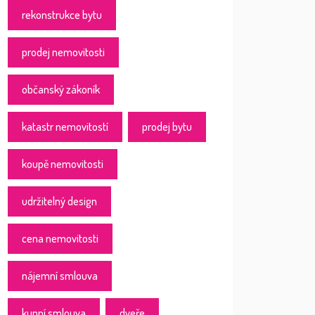
rekonstrukce bytu
prodej nemovitosti
občanský zákoník
katastr nemovitostí
prodej bytu
koupě nemovitosti
udržitelný design
cena nemovitosti
nájemní smlouva
kupní smlouva
dveře