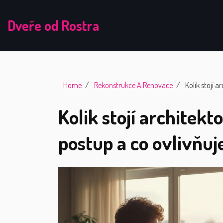
Dveře od Rostra
Home
Rekonstrukce A Renovace
Kolik stojí 
Kolik stojí architekt
postup a co ovlivňuj