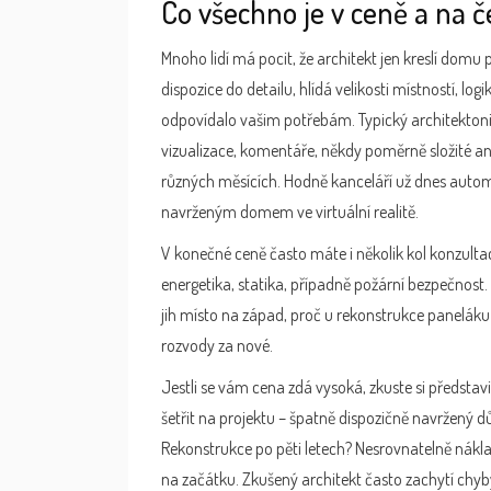
Co všechno je v ceně a na č
Mnoho lidí má pocit, že architekt jen kreslí domu p
dispozice do detailu, hlídá velikosti místností, lo
odpovídalo vašim potřebám. Typický architekton
vizualizace, komentáře, někdy poměrně složité ana
různých měsících. Hodně kanceláří už dnes automa
navrženým domem ve virtuální realitě.
V konečné ceně často máte i několik kol konzultací
energetika, statika, případně požární bezpečnost. 
jih místo na západ, proč u rekonstrukce paneláku 
rozvody za nové.
Jestli se vám cena zdá vysoká, zkuste si představi
šetřit na projektu – špatně dispozičně navržený 
Rekonstrukce po pěti letech? Nesrovnatelně nákl
na začátku. Zkušený architekt často zachytí chyby,