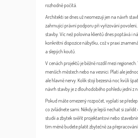
rozhodně počítá.
Architekti se dnes už neomezují jen na návrh stavby
zahrnující právní podporu při vyřizování povolení
stavby. Víc než polovina klientů dnes poptává i ná
konkrétní dispozice nábytku, což v praxi zname
a slepých koutů.
V cenách projektů je běžně rozdíl mezi regionech.
menších městech nebo na vesnici. Platí ale jednod
ale hlavně nervy. Kolik stojí bezesná noc kvůli 
návrh stavby je z dlouhodobého pohledu jední z ne
Pokud máte omezený rozpočet, vyplatí se předepsat
co zvládnete sami. Někdy je lepší nechat si zařídit
studii a zbytek svěřit projektantovi nebo stavební
tím méně budete platit zbytečně za přepracování