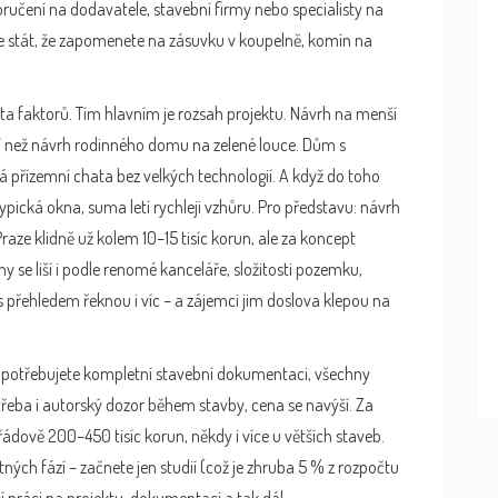
poručení na dodavatele, stavební firmy nebo specialisty na
že stát, že zapomenete na zásuvku v koupelně, komín na
ta faktorů. Tím hlavním je rozsah projektu. Návrh na menší
ší než návrh rodinného domu na zelené louce. Dům s
přízemní chata bez velkých technologií. A když do toho
ypická okna, suma letí rychleji vzhůru. Pro představu: návrh
aze klidně už kolem 10–15 tisíc korun, ale za koncept
y se liší i podle renomé kanceláře, složitosti pozemku,
s přehledem řeknou i víc – a zájemci jim doslova klepou na
kud potřebujete kompletní stavební dokumentaci, všechny
třeba i autorský dozor během stavby, cena se navýší. Za
řádově 200–450 tisíc korun, někdy i více u větších staveb.
ných fází – začnete jen studií (což je zhruba 5 % z rozpočtu
lší práci na projektu, dokumentaci a tak dál.