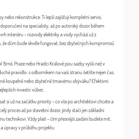
 nebo rekonstrukce. Ti lepší zajišťují kompletní servis,
, doporučení na specialisty, až po autorský dozor během
vrh interiéru – rozvody elektriky a vody vychází už z
ná, že dům bude skvěle fungovat, bez zbytečných kompromisů
 V Brně, Praze nebo Hradci Králové jsou sazby vyšší než v
uché pravidlo: s odborníkem na vaši stranu šetříte nejen čas,
špatné koupelně nebo zbytečně tmavému obýváku? Efektivní
jlepších investic vůbec.
 si už na začátku priority – co vše po architektovi chcete a
 celý proces až po stavební dozor, jindy stačí jen základní
mu technikovi. Vždy platí – čím přesnější zadání budete mít,
 a úpravy v průběhu projektu.