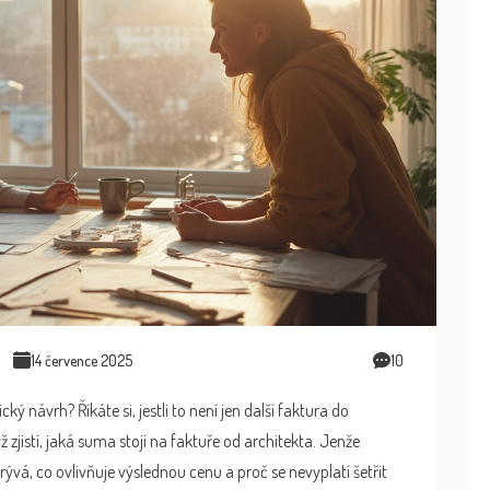
14 července 2025
10
ký návrh? Říkáte si, jestli to není jen další faktura do
 zjistí, jaká suma stojí na faktuře od architekta. Jenže
vá, co ovlivňuje výslednou cenu a proč se nevyplatí šetřit