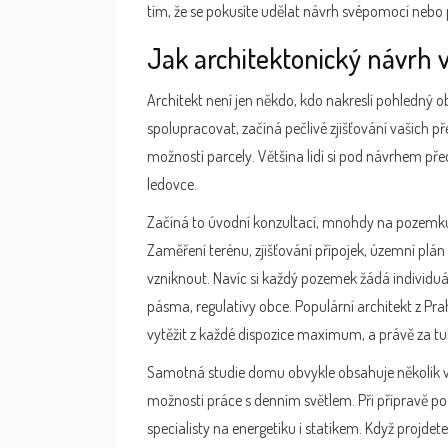
tím, že se pokusíte udělat návrh svépomocí nebo 
Jak architektonický návrh v
Architekt není jen někdo, kdo nakreslí pohledný 
spolupracovat, začíná pečlivé zjišťování vašich 
možností parcely. Většina lidí si pod návrhem předs
ledovce.
Začíná to úvodní konzultací, mnohdy na pozemku,
Zaměření terénu, zjišťování přípojek, územní plán
vzniknout. Navíc si každý pozemek žádá individuál
pásma, regulativy obce. Populární architekt z Pr
vytěžit z každé dispozice maximum, a právě za tuhl
Samotná studie domu obvykle obsahuje několik var
možnosti práce s denním světlem. Při přípravě p
specialisty na energetiku i statikem. Když projde