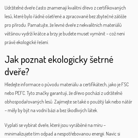
Udržitelné dveře často znamenají kvalitní dřevo z certifikovaných
lesů, které bylo řádně ošetřené a zpracované bez zbytečné zátěže
pro přírodu. Pamatujte, že levné dveře z nekvalitních materiálů
většinou vydrží krátce a brzy je budete muset vyměnit – což není
právě ekologické řešení.
Jak poznat ekologicky šetrné
dveře?
Hledejte informace o původu materiálu a certifikátech, jako je FSC
nebo PEFC. Tyto značky garantují, že dřevo pochází z udržitelně
obhospodařovaných lesů. Zajímejte se také o použitý lak nebo nátěr
– měly by být na vodní bázi a bez škodlivých látek.
Vyplatí se vybírat dveře, které jsou vyráběné na míru –
minimalizujete tím odpad a nespotřebovanou energii. Navíc si