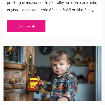
prodat, jiné můžou sloužit jako látky na ruční práce nebo
originální dekorace. Tento článek přináší praktické tipy,
jak oblečení po dětech efektivně uskladnit, znovu využít
nebo se ho zbavit ekologickým způsobem. Nabídneme
Číst více
pár nápadů, které nejen pomohou uvolnit místo, ale
také šetří planetu.