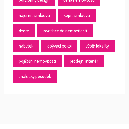
udržitelný design
cena nemovitosti
nájemní smlouva
kupní smlouva
dveře
investice do nemovitostí
nábytek
obývací pokoj
výběr lokality
pojištění nemovitosti
prodejní interiér
znalecký posudek