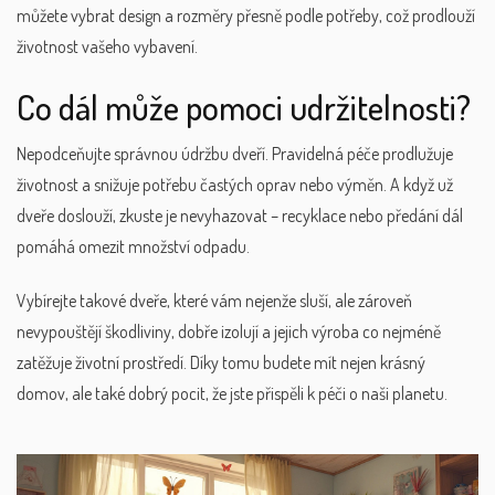
můžete vybrat design a rozměry přesně podle potřeby, což prodlouží
životnost vašeho vybavení.
Co dál může pomoci udržitelnosti?
Nepodceňujte správnou údržbu dveří. Pravidelná péče prodlužuje
životnost a snižuje potřebu častých oprav nebo výměn. A když už
dveře doslouží, zkuste je nevyhazovat – recyklace nebo předání dál
pomáhá omezit množství odpadu.
Vybírejte takové dveře, které vám nejenže sluší, ale zároveň
nevypouštějí škodliviny, dobře izolují a jejich výroba co nejméně
zatěžuje životní prostředí. Díky tomu budete mít nejen krásný
domov, ale také dobrý pocit, že jste přispěli k péči o naši planetu.