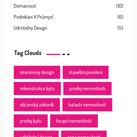
Domácnost
(10)
Podnikání A Průmysl
(6)
Udržitelný Design
(5)
Tag Clouds
interiérový design
stavební povolení
rekonstrukce bytu
prodej nemovitosti
občanský zákoník
katastr nemovitostí
prodej bytu
koupě nemovitosti