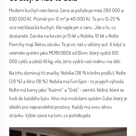
Moderní kuchyň není levná. Cena se pohybuje mezi 280 000 a
650 000 Kč. Průměr pro 12 m² je 415 000 Kč. To je o 15-25 %
více než klasická kuchyň. Ale nejde jen o cenu. Jde o to, co
dostanete. Záruka na kování je 15 let u Nobilia, 10 let u Nolte.
Povrchy mají 5letou záruku. To je víc než u většiny aut. A když si
vezmete systém jako
MERIVOBOX
od Blum, který vydrží 100
000 cyklů a zátěž 45 kg
, víte, že to vydrží vaši rodinu i na děti.
Na trhu dominují tři značky: Nobilia (38 % tržního podílu), Nolte
(29 %) a Alno (18 %). Nobilia má FurnSpin - to je jejich výhoda.
Nolte má barvy jako "Kašmír" a "Gréž" - zemité, klidné, které se
hodí do každého bytu. Alno má modulární systém Cube, který je
ideální pro nepravidelné prostory. Každý má svou silnou
stránku. Výběr závisí na tom, co potřebujete.