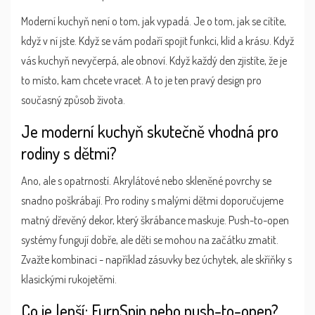
Moderní kuchyň není o tom, jak vypadá. Je o tom, jak se cítíte,
když v ní jste. Když se vám podaří spojit funkci, klid a krásu. Když
vás kuchyň nevyčerpá, ale obnoví. Když každý den zjistíte, že je
to místo, kam chcete vracet. A to je ten pravý design pro
současný způsob života.
Je moderní kuchyň skutečně vhodná pro
rodiny s dětmi?
Ano, ale s opatrností. Akrylátové nebo skleněné povrchy se
snadno poškrábají. Pro rodiny s malými dětmi doporučujeme
matný dřevěný dekor, který škrábance maskuje. Push-to-open
systémy fungují dobře, ale děti se mohou na začátku zmatit.
Zvažte kombinaci - například zásuvky bez úchytek, ale skříňky s
klasickými rukojetěmi.
Co je lepší: FurnSpin nebo push-to-open?