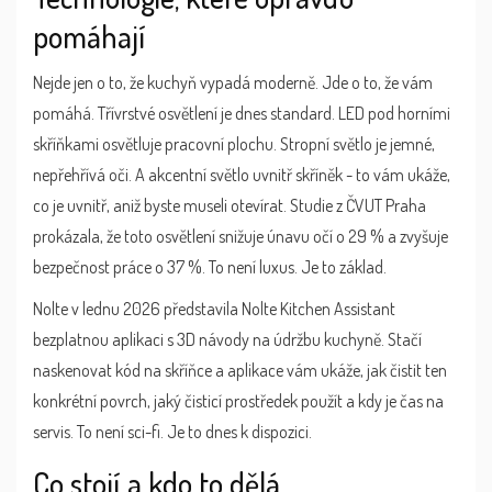
pomáhají
Nejde jen o to, že kuchyň vypadá moderně. Jde o to, že vám
pomáhá. Třívrstvé osvětlení je dnes standard. LED pod horními
skříňkami osvětluje pracovní plochu. Stropní světlo je jemné,
nepřehřívá oči. A akcentní světlo uvnitř skříněk - to vám ukáže,
co je uvnitř, aniž byste museli otevírat. Studie z ČVUT Praha
prokázala, že toto osvětlení snižuje únavu očí o 29 % a zvyšuje
bezpečnost práce o 37 %. To není luxus. Je to základ.
Nolte v lednu 2026 představila
Nolte Kitchen Assistant
bezplatnou aplikaci s 3D návody na údržbu kuchyně
. Stačí
naskenovat kód na skříňce a aplikace vám ukáže, jak čistit ten
konkrétní povrch, jaký čisticí prostředek použít a kdy je čas na
servis. To není sci-fi. Je to dnes k dispozici.
Co stojí a kdo to dělá