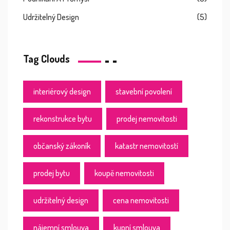
Udržitelný Design
(5)
Tag Clouds
interiérový design
stavební povolení
rekonstrukce bytu
prodej nemovitosti
občanský zákoník
katastr nemovitostí
prodej bytu
koupě nemovitosti
udržitelný design
cena nemovitosti
nájemní smlouva
kupní smlouva