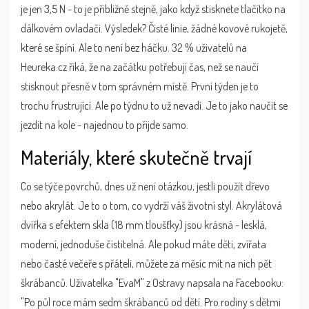
je jen 3,5 N - to je přibližně stejně, jako když stisknete tlačítko na
dálkovém ovladači. Výsledek? Čisté linie, žádné kovové rukojetě,
které se špíní. Ale to není bez háčku. 32 % uživatelů na
Heureka.cz říká, že na začátku potřebují čas, než se naučí
stisknout přesně v tom správném místě. První týden je to
trochu frustrující. Ale po týdnu to už nevadí. Je to jako naučit se
jezdit na kole - najednou to přijde samo.
Materiály, které skutečně trvají
Co se týče povrchů, dnes už není otázkou, jestli použít dřevo
nebo akrylát. Je to o tom, co vydrží váš životní styl. Akrylátová
dvířka s efektem skla (18 mm tloušťky) jsou krásná - lesklá,
moderní, jednoduše čistitelná. Ale pokud máte děti, zvířata
nebo časté večeře s přáteli, můžete za měsíc mít na nich pět
škrábanců. Uživatelka "EvaM" z Ostravy napsala na Facebooku:
"Po půl roce mám sedm škrábanců od dětí. Pro rodiny s dětmi