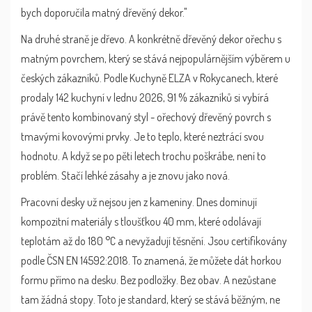
bych doporučila matný dřevěný dekor."
Na druhé straně je dřevo. A konkrétně
dřevěný dekor ořechu
s
matným povrchem, který se stává nejpopulárnějším výběrem u
českých zákazníků
. Podle Kuchyně ELZA v Rokycanech, které
prodaly 142 kuchyní v lednu 2026, 91 % zákazníků si vybírá
právě tento kombinovaný styl - ořechový dřevěný povrch s
tmavými kovovými prvky. Je to teplo, které neztrácí svou
hodnotu. A když se po pěti letech trochu poškrábe, není to
problém. Stačí lehké zásahy a je znovu jako nová.
Pracovní desky už nejsou jen z kameniny. Dnes dominují
kompozitní materiály
s tloušťkou 40 mm, které odolávají
teplotám až do 180 °C a nevyžadují těsnění
. Jsou certifikovány
podle ČSN EN 14592:2018. To znamená, že můžete dát horkou
formu přímo na desku. Bez podložky. Bez obav. A nezůstane
tam žádná stopy. Toto je standard, který se stává běžným, ne