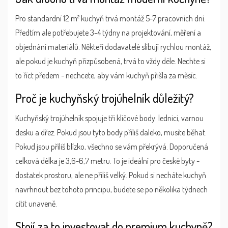
Pro standardní 12 m² kuchyň trvá montáž 5-7 pracovních dní.
Předtím ale potřebujete 3-4 týdny na projektování, měření a
objednání materiálů. Někteří dodavatelé slibují rychlou montáž,
ale pokud je kuchyň přizpůsobená, trvá to vždy déle. Nechte si
to říct předem - nechcete, aby vám kuchyň přišla za měsíc.
Proč je kuchyňský trojúhelník důležitý?
Kuchyňský trojúhelník spojuje tři klíčové body: lednici, varnou
desku a dřez. Pokud jsou tyto body příliš daleko, musíte běhat.
Pokud jsou příliš blízko, všechno se vám překrývá. Doporučená
celková délka je 3,6-6,7 metru. To je ideální pro české byty -
dostatek prostoru, ale ne příliš velký. Pokud si necháte kuchyň
navrhnout bez tohoto principu, budete se po několika týdnech
cítit unaveně.
Stojí za to investovat do premium kuchyně?