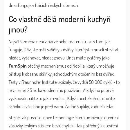
dnes funguje v tisících českých domech.
Co vlastně dělá moderní kuchyň
jinou?
Největší změna není v barvě nebo materiálu. Je v tom, jak
funguje. Dřív jste měli skříňky s dvířky, které jste museli otevírat,
hledat, vytahovat, hledat znovu. Dnes máte systémy jako
FurnSpin
otočný mechanismus od Nobilia, který umožňuje
přístup k obsahu skříňky jednoduchým otočením bez dvířek
.
Testy v Fraunhofer Institute ukázaly, že vydrží 50 000 cyklů - to
je více než 25 let každodenního používání. A když ho poprvé
vyzkoušíte, cítíte to jako revoluci. Když chcete koření, otočíte
skříňku a všechno je před vámi. Žádné šuplíky, žádné hledání.
Stejně tak
push-to-open
technologie, která umožňuje otevření
zásuvky lehkým stiskem bez úchytek
. Tlak potřebný k otevření