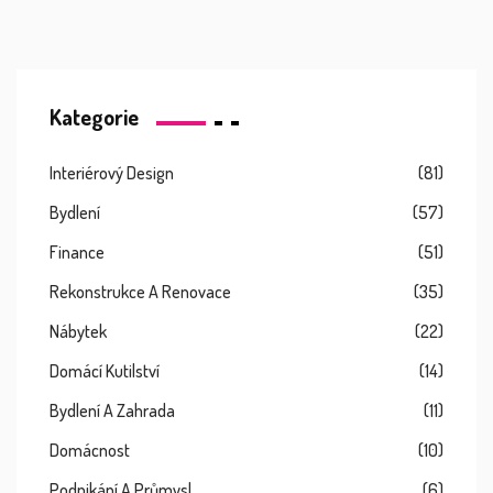
Kategorie
Interiérový Design
(81)
Bydlení
(57)
Finance
(51)
Rekonstrukce A Renovace
(35)
Nábytek
(22)
Domácí Kutilství
(14)
Bydlení A Zahrada
(11)
Domácnost
(10)
Podnikání A Průmysl
(6)