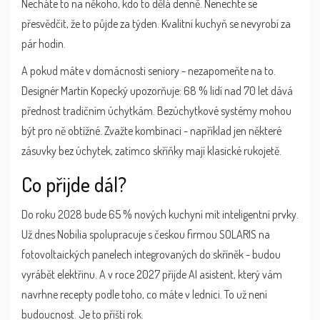
Necháte to na někoho, kdo to dělá denně. Nenechte se
přesvědčit, že to půjde za týden. Kvalitní kuchyň se nevyrobí za
pár hodin.
A pokud máte v domácnosti seniory - nezapomeňte na to.
Designér Martin Kopecký upozorňuje: 68 % lidí nad 70 let dává
přednost tradičním úchytkám. Bezúchytkové systémy mohou
být pro ně obtížné. Zvažte kombinaci - například jen některé
zásuvky bez úchytek, zatímco skříňky mají klasické rukojetě.
Co přijde dál?
Do roku 2028 bude 65 % nových kuchyní mít inteligentní prvky.
Už dnes Nobilia spolupracuje s českou firmou SOLARIS na
fotovoltaických panelech integrovaných do skříněk - budou
vyrábět elektřinu. A v roce 2027 přijde AI asistent, který vám
navrhne recepty podle toho, co máte v lednici. To už není
budoucnost. Je to příští rok.