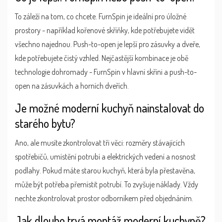
To záleží na tom, co chcete. FurnSpin je ideální pro úložné
prostory - například kořenové skříňky, kde potřebujete vidět
všechno najednou. Push-to-open je lepší pro zásuvky a dveře,
kde potřebujete čistý vzhled. Nejčastější kombinace je obě
technologie dohromady - FurnSpin v hlavní skříni a push-to-
open na zásuvkách a horních dveřích.
Je možné moderní kuchyň nainstalovat do
starého bytu?
Ano, ale musíte zkontrolovat tři věci: rozměry stávajících
spotřebičů, umístění potrubí a elektrických vedení a nosnost
podlahy. Pokud máte starou kuchyň, která byla přestavěna,
může být potřeba přemístit potrubí. To zvyšuje náklady. Vždy
nechte zkontrolovat prostor odborníkem před objednáním.
Jak dlouho trvá montáž moderní kuchyně?