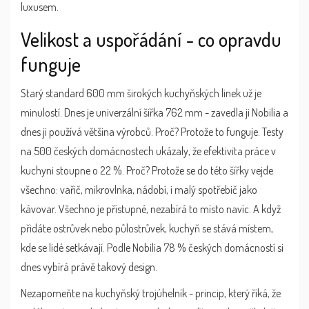
luxusem.
Velikost a uspořádání - co opravdu
funguje
Starý standard 600 mm širokých kuchyňských linek už je
minulostí. Dnes je univerzální šířka 762 mm - zavedla ji Nobilia a
dnes ji používá většina výrobců. Proč? Protože to funguje. Testy
na 500 českých domácnostech ukázaly, že efektivita práce v
kuchyni stoupne o 22 %. Proč? Protože se do této šířky vejde
všechno: vařič, mikrovlnka, nádobí, i malý spotřebič jako
kávovar. Všechno je přístupné, nezabírá to místo navíc. A když
přidáte ostrůvek nebo půlostrůvek, kuchyň se stává místem,
kde se lidé setkávají. Podle Nobilia 78 % českých domácností si
dnes vybírá právě takový design.
Nezapomeňte na
kuchyňský trojúhelník
- princip, který říká, že