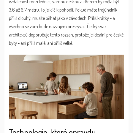
vzdálenost mezi lednicí, varnou deskou a dřezem by měla být
3,6 až 6,7 metru
. To je klíč k pohodlí. Pokud máte trojúhelník
příliš dlouhý, musíte běhat jako v závodech. Příliš krátký - a
všechno se vám bude navzájem překrývat. Český svaz
architektů doporučuje tento rozsah, protože je ideální pro české
byty - ani příliš malé, ani příliš velké.
Technologie, které opravdu