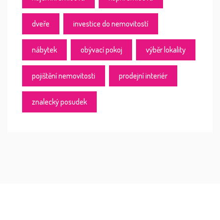
dveře
investice do nemovitostí
nábytek
obývací pokoj
výběr lokality
pojištění nemovitosti
prodejní interiér
znalecký posudek