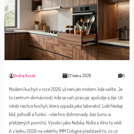
Ondřej Kozák
22 ledna 2026
0
Moderní kuchyň v roce 2026 už není jen místem, kde vaříte. Je
to centrum domácnosti, kde se vaří, pracuje, spolužije a žije. Už
nikdo nechce kuchyň, která vypadá jako laboratoř. Lidé hledají
klid, pohodlí a funkci - všechno dohromady, bez šumu a
přetížených povrchů. Výrobci jako Nobilia, Nolte a Alno to vědí.
A v lednu 2026 na veletrhu IMM Cologne představili to, co už