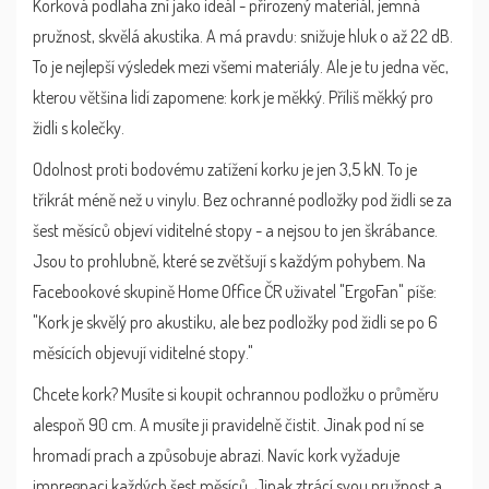
Korková podlaha zní jako ideál - přirozený materiál, jemná
pružnost, skvělá akustika. A má pravdu: snižuje hluk o až 22 dB.
To je nejlepší výsledek mezi všemi materiály. Ale je tu jedna věc,
kterou většina lidí zapomene: kork je měkký. Příliš měkký pro
židli s kolečky.
Odolnost proti bodovému zatížení korku je jen 3,5 kN. To je
třikrát méně než u vinylu. Bez ochranné podložky pod židli se za
šest měsíců objeví viditelné stopy - a nejsou to jen škrábance.
Jsou to prohlubně, které se zvětšují s každým pohybem. Na
Facebookové skupině Home Office ČR uživatel "ErgoFan" píše:
"Kork je skvělý pro akustiku, ale bez podložky pod židli se po 6
měsících objevují viditelné stopy."
Chcete kork? Musíte si koupit ochrannou podložku o průměru
alespoň 90 cm. A musíte ji pravidelně čistit. Jinak pod ní se
hromadí prach a způsobuje abrazi. Navíc kork vyžaduje
impregnaci každých šest měsíců. Jinak ztrácí svou pružnost a