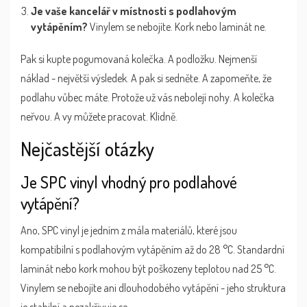
Je vaše kancelář v místnosti s podlahovým
vytápěním?
Vinylem se nebojíte. Kork nebo laminát ne.
Pak si kupte pogumovaná kolečka. A podložku. Nejmenší
náklad - největší výsledek. A pak si sedněte. A zapomeňte, že
podlahu vůbec máte. Protože už vás nebolejí nohy. A kolečka
neřvou. A vy můžete pracovat. Klidně.
Nejčastější otázky
Je SPC vinyl vhodný pro podlahové
vytápění?
Ano, SPC vinyl je jedním z mála materiálů, které jsou
kompatibilní s podlahovým vytápěním až do 28 °C. Standardní
laminát nebo kork mohou být poškozeny teplotou nad 25 °C.
Vinylem se nebojíte ani dlouhodobého vytápění - jeho struktura
je stabilní a nezakřivuje se.