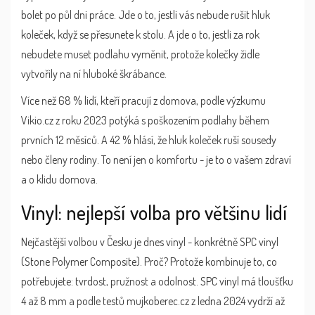
bolet po půl dni práce. Jde o to, jestli vás nebude rušit hluk
koleček, když se přesunete k stolu. A jde o to, jestli za rok
nebudete muset podlahu vyměnit, protože kolečky židle
vytvořily na ní hluboké škrábance.
Více než 68 % lidí, kteří pracují z domova, podle výzkumu
Vikio.cz z roku 2023 potýká s poškozením podlahy během
prvních 12 měsíců. A 42 % hlásí, že hluk koleček ruší sousedy
nebo členy rodiny. To není jen o komfortu - je to o vašem zdraví
a o klidu domova.
Vinyl: nejlepší volba pro většinu lidí
Nejčastější volbou v Česku je dnes vinyl - konkrétně SPC vinyl
(Stone Polymer Composite). Proč? Protože kombinuje to, co
potřebujete: tvrdost, pružnost a odolnost. SPC vinyl má tloušťku
4 až 8 mm a podle testů mujkoberec.cz z ledna 2024 vydrží až