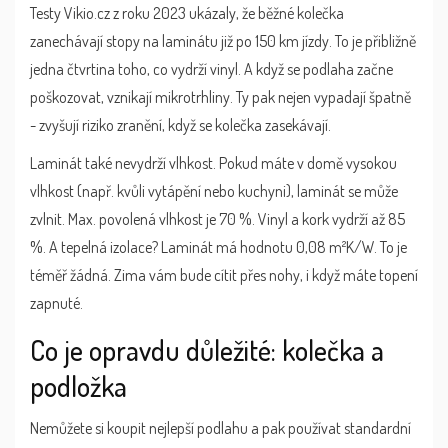
Testy Vikio.cz z roku 2023 ukázaly, že běžné kolečka
zanechávají stopy na laminátu již po 150 km jízdy. To je přibližně
jedna čtvrtina toho, co vydrží vinyl. A když se podlaha začne
poškozovat, vznikají mikrotrhliny. Ty pak nejen vypadají špatně
- zvyšují riziko zranění, když se kolečka zasekávají.
Laminát také nevydrží vlhkost. Pokud máte v domě vysokou
vlhkost (např. kvůli vytápění nebo kuchyni), laminát se může
zvlnit. Max. povolená vlhkost je 70 %. Vinyl a kork vydrží až 85
%. A tepelná izolace? Laminát má hodnotu 0,08 m²K/W. To je
téměř žádná. Zima vám bude cítit přes nohy, i když máte topení
zapnuté.
Co je opravdu důležité: kolečka a
podložka
Nemůžete si koupit nejlepší podlahu a pak používat standardní