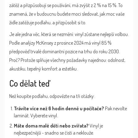
zátěž a přizpůsobují se používání, má zvýšit z 2 % na 15 %. To
znamená, že v budoucnu budete moci sledovat, jak moc vaše
židle zatěžuje podlahu, a přizpůsobit si to.
Je ale jedna věc, která se nezmění: vinyl zůstane nejlepší volbou.
Podle analýzy McKinsey z prosince 2024 má vinyl 85 %
předpověď trvalé dominantní pozice na trhu do roku 2030.
Proč? Protože splňuje všechny požadavky najednou: odolnost,
akustiku, tepelný komfort a estetiku.
Co dělat teď
Než koupíte podlahu, odpovězte na tři otázky:
Trávíte více než 6 hodin denně u počítače?
Pak nevolte
laminát. Vyberete vinyl.
Máte doma malé děti nebo zvířata?
Vinyl je
nejbezpečnější - snadno se čistí a neklouže.