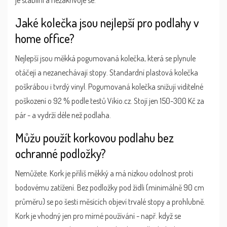
Jaké kolečka jsou nejlepší pro podlahy v
home office?
Nejlepší jsou měkká pogumovaná kolečka, která se plynule
otáčejí a nezanechávají stopy. Standardní plastová kolečka
poškrábou i tvrdý vinyl. Pogumovaná kolečka snižují viditelné
poškození o 92 % podle testů Vikio.cz. Stojí jen 150-300 Kč za
pár - a vydrží déle než podlaha.
Můžu použít korkovou podlahu bez
ochranné podložky?
Nemůžete. Kork je příliš měkký a má nízkou odolnost proti
bodovému zatížení. Bez podložky pod židli (minimálně 90 cm
průměru) se po šesti měsících objeví trvalé stopy a prohlubně.
Kork je vhodný jen pro mírné používání - např. když se