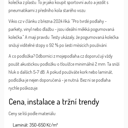
kolečka z plastu. To je jako koupit sportovní auto a jezdit s
pneumatikami z předního kola starého vozu.
Vikio.cz v článku z března 2024 říká: "Pro tvrdé podlahy -
parkety, vinyl nebo dlažbu - jsou ideální měkká pogumovaná
kolečka." A mají pravdu. Testy ukázaly, že pogumovaná kolečka
snižují viditelné stopy o 92 % po šesti měsících používání.
A co podložka? Odborníci z mojepodlaha.cz doporučují vždy
použít akustickou podložku o tloušťce minimálně 2 mm. Ta sníží
hluk o dalších 5-7 dB. A pokud používáte kork nebo laminát,
podložka je nejen doporučená - je nutná. Bez ní se podlaha
rychle poškozuje.
Cena, instalace a tržní trendy
Ceny se liší podle materiálu:
Laminát: 350-650 Kč/m²