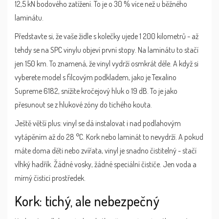
12,5 kN bodového zatížení. To je o 30 % více než u běžného
laminátu.
Představte si, že vaše židle s kolečky ujede 1 200 kilometrů - až
tehdy se na SPC vinylu objeví první stopy. Na laminátu to stačí
jen 150 km. To znamená, že vinyl vydrží osmkrát déle. A když si
vyberete model s filcovým podkladem, jako je Texalino
Supreme 6182, snížíte kročejový hluk o 19 dB. To je jako
přesunout se z hlukové zóny do tichého kouta.
Ještě větší plus: vinyl se dá instalovat i nad podlahovým
vytápěním až do 28 °C. Kork nebo laminát to nevydrží. A pokud
máte doma děti nebo zvířata, vinyl je snadno čistitelný - stačí
vlhký hadřík. Žádné vosky, žádné speciální čističe. Jen voda a
mírný čisticí prostředek.
Kork: tichý, ale nebezpečný