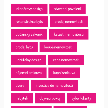
interiérový design
stavební povolení
rekonstrukce bytu
prodej nemovitosti
občanský zákoník
katastr nemovitostí
prodej bytu
koupě nemovitosti
udržitelný design
cena nemovitosti
nájemní smlouva
kupní smlouva
dveře
investice do nemovitostí
nábytek
obývací pokoj
výběr lokality