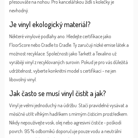
přesouváte na nohou. Pro kancelářskou židli s kolečky je
nevhodný.
Je vinyl ekologický materiál?
Některé vinylové podlahy ano. Hledejte certifikace jako
FloorScore nebo Cradle to Cradle. Ty zaručují nízké emise látek a
možnost recyklace. Společnosti jako Tarkett a Texalino už
vyrábějí vinyl z recyklovaných surovin. Pokud je pro vás důležitá
udržitelnost, vyberte konkrétní model s certifikací - ne jen
libovolný vinyl.
Jak často se musí vinyl čistit a jak?
Vinyl je velmi jednoduchý na údržbu. Stačí pravidelně vysávat a
měsíčně utřít vlhkým hadříkem s mírným čisticím prostředkem.
Nikdy nepoužívejte vosk, olej nebo agresivní čističe - poškodí
povrch. 95 % odborníků doporučuje pouze vodu a neutrální