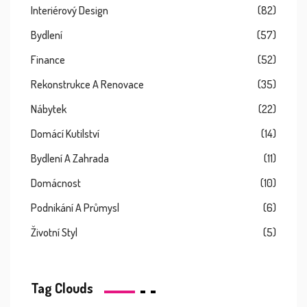
Interiérový Design
(82)
Bydlení
(57)
Finance
(52)
Rekonstrukce A Renovace
(35)
Nábytek
(22)
Domácí Kutilství
(14)
Bydlení A Zahrada
(11)
Domácnost
(10)
Podnikání A Průmysl
(6)
Životní Styl
(5)
Tag Clouds