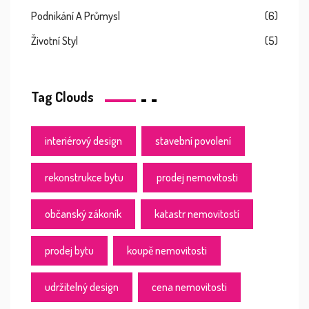
Podnikání A Průmysl
(6)
Životní Styl
(5)
Tag Clouds
interiérový design
stavební povolení
rekonstrukce bytu
prodej nemovitosti
občanský zákoník
katastr nemovitostí
prodej bytu
koupě nemovitosti
udržitelný design
cena nemovitosti