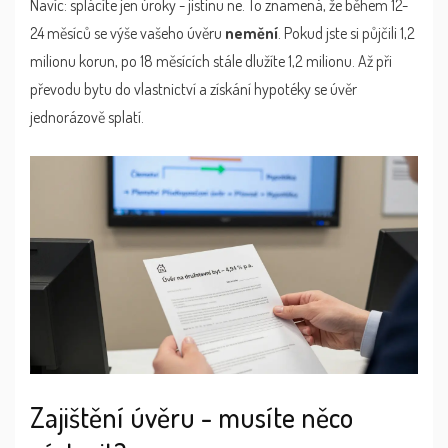
Navíc: splácíte jen úroky - jistinu ne. To znamená, že během 12-
24 měsíců se výše vašeho úvěru
nemění
. Pokud jste si půjčili 1,2
milionu korun, po 18 měsících stále dlužíte 1,2 milionu. Až při
převodu bytu do vlastnictví a získání hypotéky se úvěr
jednorázově splatí.
Zajištění úvěru - musíte něco