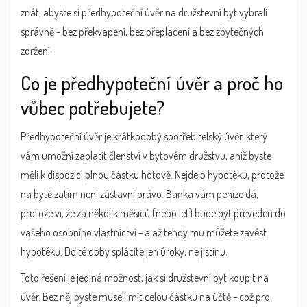
znát, abyste si předhypoteční úvěr na družstevní byt vybrali
správně - bez překvapení, bez přeplacení a bez zbytečných
zdržení.
Co je předhypoteční úvěr a proč ho
vůbec potřebujete?
Předhypoteční úvěr je krátkodobý spotřebitelský úvěr, který
vám umožní zaplatit členství v bytovém družstvu, aniž byste
měli k dispozici plnou částku hotově. Nejde o hypotéku, protože
na bytě zatím není zástavní právo. Banka vám peníze dá,
protože ví, že za několik měsíců (nebo let) bude byt převeden do
vašeho osobního vlastnictví - a až tehdy mu můžete zavést
hypotéku. Do té doby splácíte jen úroky, ne jistinu.
Toto řešení je jediná možnost, jak si družstevní byt koupit na
úvěr. Bez něj byste museli mít celou částku na účtě - což pro