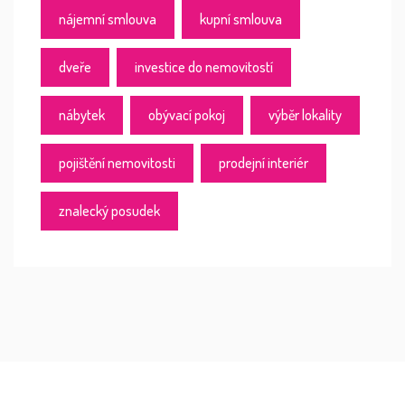
nájemní smlouva
kupní smlouva
dveře
investice do nemovitostí
nábytek
obývací pokoj
výběr lokality
pojištění nemovitosti
prodejní interiér
znalecký posudek