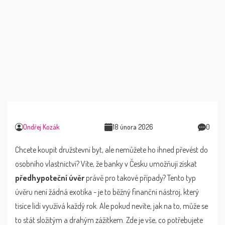
Ondřej Kozák
18 února 2026
0
Chcete koupit družstevní byt, ale nemůžete ho ihned převést do
osobního vlastnictví? Víte, že banky v Česku umožňují získat
předhypoteční úvěr
právě pro takové případy? Tento typ
úvěru není žádná exotika - je to běžný finanční nástroj, který
tisíce lidí využívá každý rok. Ale pokud nevíte, jak na to, může se
to stát složitým a drahým zážitkem. Zde je vše, co potřebujete