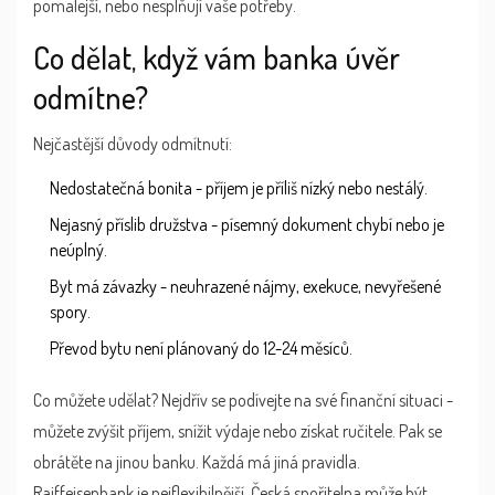
pomalejší, nebo nesplňují vaše potřeby.
Co dělat, když vám banka úvěr
odmítne?
Nejčastější důvody odmítnutí:
Nedostatečná bonita - příjem je příliš nízký nebo nestálý.
Nejasný příslib družstva - písemný dokument chybí nebo je
neúplný.
Byt má závazky - neuhrazené nájmy, exekuce, nevyřešené
spory.
Převod bytu není plánovaný do 12-24 měsíců.
Co můžete udělat? Nejdřív se podívejte na své finanční situaci -
můžete zvýšit příjem, snížit výdaje nebo získat ručitele. Pak se
obrátěte na jinou banku. Každá má jiná pravidla.
Raiffeisenbank je nejflexibilnější. Česká spořitelna může být