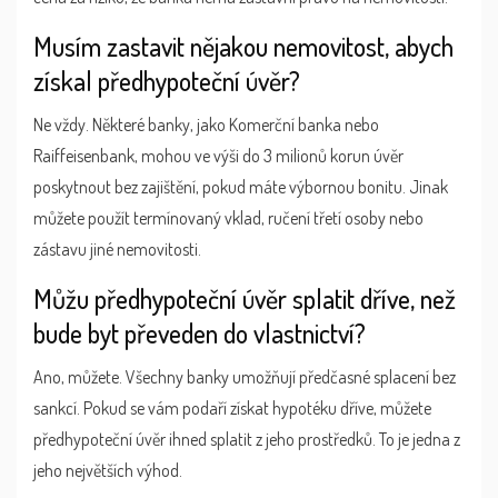
Musím zastavit nějakou nemovitost, abych
získal předhypoteční úvěr?
Ne vždy. Některé banky, jako Komerční banka nebo
Raiffeisenbank, mohou ve výši do 3 milionů korun úvěr
poskytnout bez zajištění, pokud máte výbornou bonitu. Jinak
můžete použít termínovaný vklad, ručení třetí osoby nebo
zástavu jiné nemovitosti.
Můžu předhypoteční úvěr splatit dříve, než
bude byt převeden do vlastnictví?
Ano, můžete. Všechny banky umožňují předčasné splacení bez
sankcí. Pokud se vám podaří získat hypotéku dříve, můžete
předhypoteční úvěr ihned splatit z jeho prostředků. To je jedna z
jeho největších výhod.