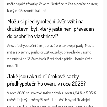
máte nějaké závazky, čekejte. Neztrácejte čas a peníze na úvěr,
který může skončit kalamitou.
Můžu si předhypoteční úvěr vzít i na
družstevní byt, který ještě není převeden
do osobního vlastnictví?
Ano, předhypoteční úvěr je právě pro takové případy. Musíte
mít ale písemný příslib družstva, že byt převede do vašeho
vlastnictví do 12-24 měsíců. Bez tohoto příslibu banka úvěr
neudělí.
Jaké jsou aktuální úrokové sazby
předhypotečního úvěru v roce 2026?
V roce 2026 se úrokové sazby pohybují mezi 4,94 % a 5,05 %
ročně. To je výrazně vyšší než u tradičních hypoték, ale je to
cena za riziko, že banka nemá zástavní právo na nemovitosti.