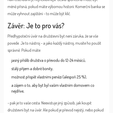
méně přísná, pokud máte výbornou historii. Komerční banka se
může vyhnout zajištění - to může být klíč.
Závěr: Je to pro vás?
Předhypoteční úvěr na družstevní byt není záruka, že se vše
povede. Je to nástroj - a jako každý nástroj, musíte ho použít
správně. Pokud máte:
jasný příslib družstva o převodu do 12-24 měsíců,
stálý příjem a dobré bonity,
možnost přispět vlastními penězi (alespoň 25 %),
a zájem o to, aby byt byl vašim vlastním domovem co
nejdříve,
- pak je to vaše cesta. Neexistuje jiný způsob, jak koupit
družstevní byt na úvěr. Ale pokud je převod nejistý, nebo pokud