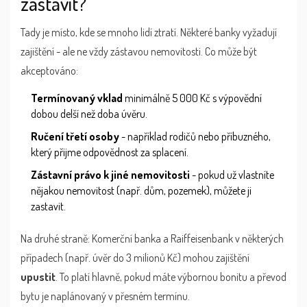
zástavit?
Tady je místo, kde se mnoho lidí ztratí. Některé banky vyžadují
zajištění - ale ne vždy zástavou nemovitosti. Co může být
akceptováno:
Termínovaný vklad
minimálně 5 000 Kč s výpovědní
dobou delší než doba úvěru.
Ručení třetí osoby
- například rodičů nebo příbuzného,
který přijme odpovědnost za splacení.
Zástavní právo k jiné nemovitosti
- pokud už vlastníte
nějakou nemovitost (např. dům, pozemek), můžete ji
zastavit.
Na druhé straně: Komerční banka a Raiffeisenbank v některých
případech (např. úvěr do 3 milionů Kč) mohou zajištění
upustit
. To platí hlavně, pokud máte výbornou bonitu a převod
bytu je naplánovaný v přesném termínu.