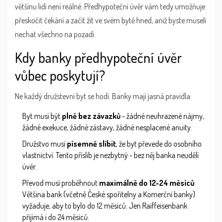
většinu lidí není reálné. Předhypoteční úvěr vám tedy umožňuje
přeskočit čekání a začít žít ve svém bytě hned, aniž byste museli
nechat všechno na pozadí.
Kdy banky předhypoteční úvěr
vůbec poskytují?
Ne každý družstevní byt se hodí. Banky mají jasná pravidla:
Byt musí být
plně bez závazků
- žádné neuhrazené nájmy,
žádné exekuce, žádné zástavy, žádné nesplacené anuity.
Družstvo musí
písemně slíbit
, že byt převede do osobního
vlastnictví. Tento příslib je nezbytný - bez něj banka neudělí
úvěr.
Převod musí proběhnout
maximálně do 12-24 měsíců
.
Většina bank (včetně České spořitelny a Komerční banky)
vyžaduje, aby to bylo do 12 měsíců. Jen Raiffeisenbank
přijímá i do 24 měsíců.