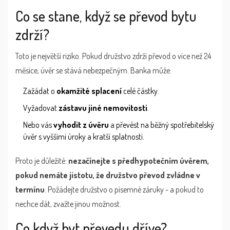
Co se stane, když se převod bytu
zdrží?
Toto je největší riziko. Pokud družstvo zdrží převod o více než 24
měsíce, úvěr se stává nebezpečným. Banka může:
Zažádat o
okamžité splacení
celé částky.
Vyžadovat
zástavu jiné nemovitosti
.
Nebo vás
vyhodit z úvěru
a převést na běžný spotřebitelský
úvěr s vyššími úroky a kratší splatností.
Proto je důležité:
nezačínejte s předhypotečním úvěrem,
pokud nemáte jistotu, že družstvo převod zvládne v
termínu
. Požádejte družstvo o písemné záruky - a pokud to
nechce dát, zvažte jinou možnost.
Co když byt převedu dříve?