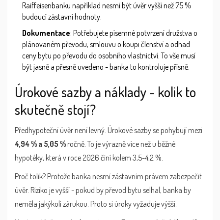
Raiffeisenbanku například nesmí být úvěr vyšší než 75 %
budoucí zástavní hodnoty.
Dokumentace
: Potřebujete písemné potvrzení družstva o
plánovaném převodu, smlouvu o koupi členství a odhad
ceny bytu po převodu do osobního vlastnictví. To vše musí
být jasně a přesně uvedeno - banka to kontroluje přísně.
Úrokové sazby a náklady - kolik to
skutečně stojí?
Předhypoteční úvěr není levný. Úrokové sazby se pohybují mezi
4,94 % a 5,05 %
ročně. To je výrazně více než u běžné
hypotéky, která v roce 2026 činí kolem 3,5-4,2 %.
Proč tolik? Protože banka nesmí zástavním právem zabezpečit
úvěr. Riziko je vyšší - pokud by převod bytu selhal, banka by
neměla jakýkoli zárukou. Proto si úroky vyžaduje výšší.