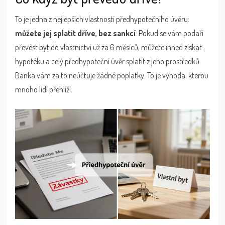
To je jedna z nejlepších vlastností předhypotečního úvěru:
můžete jej splatit dříve, bez sankcí
. Pokud se vám podaří
převést byt do vlastnictví už za 6 měsíců, můžete ihned získat
hypotéku a celý předhypoteční úvěr splatit z jeho prostředků.
Banka vám za to neúčtuje žádné poplatky. To je výhoda, kterou
mnoho lidí přehlíží.