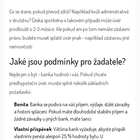
Co se stane, pokud převod zdrží? Například kvůli administrativě
v družstvu? Česká spořitelna v takovém případě může úvěr
prodloužit o 2-3 měsíce. Ale pokud ani po tom nemáte zástavní
právo, budete muset splatit úvěr jinak - například zástavou jiné
nemovitosti.
Jaké jsou podmínky pro žadatele?
Nejde jen o byt - banka hodnotí i vás. Pokud chcete
předhypoteční úvěr, musíte splnit několik základních
požadavků:
Bonita
: Banka se podívá na váš příjem, výdaje, stálé závazky
a historii splácení. Pokud máte dlouhodobě stabilní příjem a
žádné závazky u jiných bank, máte šanci.
Vlastní příspěvek
: Většina bank vyžaduje, abyste přispěli
vlastními penězi alespoň 25 % hodnoty bytu. U