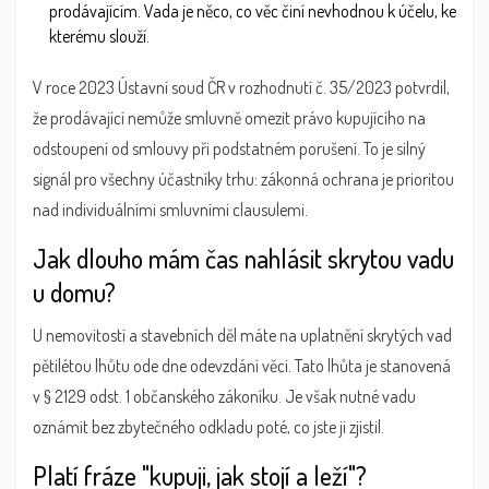
prodávajícím. Vada je něco, co věc činí nevhodnou k účelu, ke
kterému slouží.
V roce 2023 Ústavní soud ČR v rozhodnutí č. 35/2023 potvrdil,
že prodávající nemůže smluvně omezit právo kupujícího na
odstoupení od smlouvy při podstatném porušení. To je silný
signál pro všechny účastníky trhu: zákonná ochrana je prioritou
nad individuálními smluvními clausulemi.
Jak dlouho mám čas nahlásit skrytou vadu
u domu?
U nemovitostí a stavebních děl máte na uplatnění skrytých vad
pětilétou lhůtu ode dne odevzdání věci. Tato lhůta je stanovená
v § 2129 odst. 1 občanského zákoníku. Je však nutné vadu
oznámit bez zbytečného odkladu poté, co jste ji zjistil.
Platí fráze "kupuji, jak stojí a leží"?