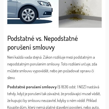
Podstatné vs. Nepodstatné
porušení smlouvy
Není každá vada stejná. Zákon rozlišuje mezi podstatným a
nepodstatným porušením smlouvy. Toto rozlišení určuje, zda
můžete smlouvu vypovědět, nebo jen požadovat opravu či
slevu.
Podstatné porušení smlouvy
(§ 1836 odst. 1 NOZ) nastává
tehdy, když je porušení tak závažné, že prodávající musel vědět,
že kupující by smlouvu neuzavřel, kdyby o něm věděl. Příklad:
Koupíte dům, který nemá platné stavební povolení, nebo auto,