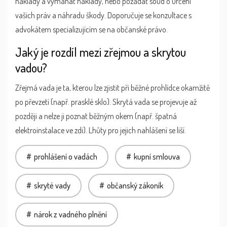
náklady a vymáhat náklady, nebo požádat soud o určení
vašich práv a náhradu škody. Doporučuje se konzultace s
advokátem specializujícím se na občanské právo.
Jaký je rozdíl mezi zřejmou a skrytou
vadou?
Zřejmá vada je ta, kterou lze zjistit při běžné prohlídce okamžitě
po převzetí (např. prasklé sklo). Skrytá vada se projevuje až
později a nelze ji poznat běžným okem (např. špatná
elektroinstalace ve zdi). Lhůty pro jejich nahlášení se liší.
prohlášení o vadách
kupní smlouva
skryté vady
občanský zákoník
nárok z vadného plnění