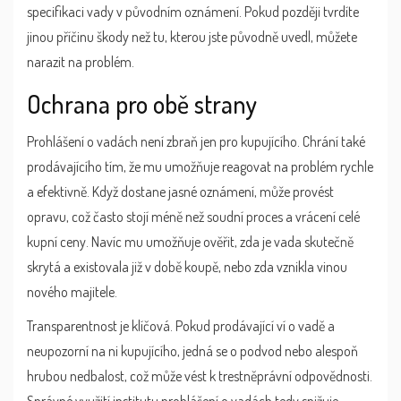
specifikaci vady v původním oznámení. Pokud později tvrdíte
jinou příčinu škody než tu, kterou jste původně uvedl, můžete
narazit na problém.
Ochrana pro obě strany
Prohlášení o vadách není zbraň jen pro kupujícího. Chrání také
prodávajícího tím, že mu umožňuje reagovat na problém rychle
a efektivně. Když dostane jasné oznámení, může provést
opravu, což často stojí méně než soudní proces a vrácení celé
kupní ceny. Navíc mu umožňuje ověřit, zda je vada skutečně
skrytá a existovala již v době koupě, nebo zda vznikla vinou
nového majitele.
Transparentnost je klíčová. Pokud prodávající ví o vadě a
neupozorní na ni kupujícího, jedná se o podvod nebo alespoň
hrubou nedbalost, což může vést k trestněprávní odpovědnosti.
Správné využití institutu prohlášení o vadách tedy snižuje