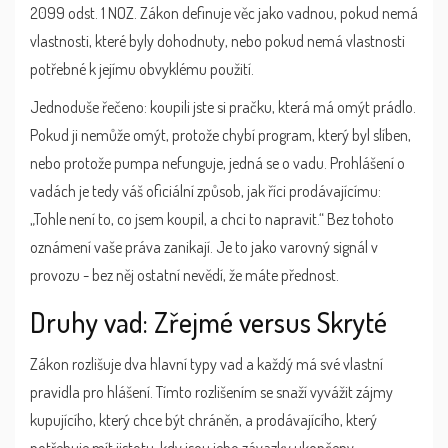
2099 odst. 1 NOZ. Zákon definuje věc jako vadnou, pokud nemá
vlastnosti, které byly dohodnuty, nebo pokud nemá vlastnosti
potřebné k jejímu obvyklému použití.
Jednoduše řečeno: koupili jste si pračku, která má omýt prádlo.
Pokud ji nemůže omýt, protože chybí program, který byl slíben,
nebo protože pumpa nefunguje, jedná se o vadu. Prohlášení o
vadách je tedy váš oficiální způsob, jak říci prodávajícímu:
„Tohle není to, co jsem koupil, a chci to napravit.“ Bez tohoto
oznámení vaše práva zanikají. Je to jako varovný signál v
provozu - bez něj ostatní nevědí, že máte přednost.
Druhy vad: Zřejmé versus Skryté
Zákon rozlišuje dva hlavní typy vad a každý má své vlastní
pravidla pro hlášení. Tímto rozlišením se snaží vyvážit zájmy
kupujícího, který chce být chráněn, a prodávajícího, který