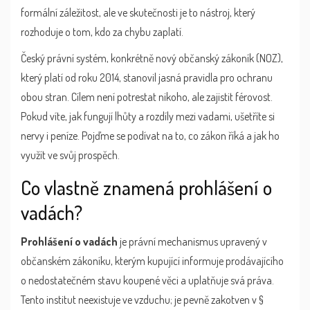
formální záležitost, ale ve skutečnosti je to nástroj, který
rozhoduje o tom, kdo za chybu zaplatí.
Český právní systém, konkrétně nový občanský zákoník (NOZ),
který platí od roku 2014, stanovil jasná pravidla pro ochranu
obou stran. Cílem není potrestat nikoho, ale zajistit férovost.
Pokud víte, jak fungují lhůty a rozdíly mezi vadami, ušetříte si
nervy i peníze. Pojďme se podívat na to, co zákon říká a jak ho
využít ve svůj prospěch.
Co vlastně znamená prohlášení o
vadách?
Prohlášení o vadách
je
právní mechanismus upravený v
občanském zákoníku, kterým kupující informuje prodávajícího
o nedostatečném stavu koupené věci a uplatňuje svá práva
.
Tento institut neexistuje ve vzduchu; je pevně zakotven v §