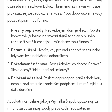
ústní sdělení je rizikové. Důkazní břemeno leží na vás - musíte
prokázat, že jste vadu oznámil včas. Proto doporučujeme vždy
používat písemnou formu.
Přesný popis vady:
Neuveďte jen „dům je vlhký“. Popište
konkrétně: „V ložnici na severní stěně se objevily plísně v
rozloze 0,5 m², které nejsou způsobeny mou činností.“
Datum zjištění:
Uveďte, kdy jste vadu poprvé spatřil nebo
kdy vám byla nahlášena odborníkem.
Požadovaná náprava:
Jasně řekněte, co chcete. Oprava?
Sleva z ceny? Odstoupení od smlouvy?
Doložení odeslání:
Pošlete dopis doporučeně s dodejkou,
nebo e-mailem s elektronickým podpisem. Tím máte jistotu
data doručení.
Advokátní kanceláře, jako je Vejmelka & spol., upozorňují, že
mnoho žalob zamítají soudy právě kvůli nedostatečné