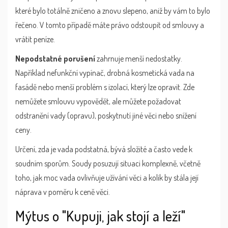
které bylo totálně zničeno a znovu slepeno, aniž by vám to bylo
řečeno. V tomto případě máte právo odstoupit od smlouvy a
vrátit peníze.
Nepodstatné porušení
zahrnuje menší nedostatky.
Například nefunkční vypínač, drobná kosmetická vada na
fasádě nebo menší problém s izolací, který lze opravit. Zde
nemůžete smlouvu vypovědět, ale můžete požadovat
odstranění vady (opravu), poskytnutí jiné věci nebo snížení
ceny.
Určení, zda je vada podstatná, bývá složité a často vede k
soudním sporům. Soudy posuzují situaci komplexně, včetně
toho, jak moc vada ovlivňuje užívání věci a kolik by stála její
náprava v poměru k ceně věci.
Mýtus o "Kupuji, jak stojí a leží"