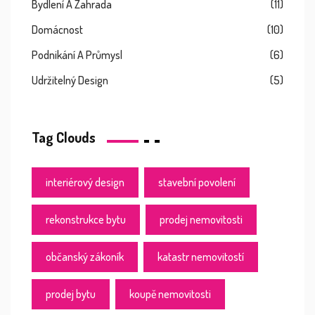
Bydlení A Zahrada
(11)
Domácnost
(10)
Podnikání A Průmysl
(6)
Udržitelný Design
(5)
Tag Clouds
interiérový design
stavební povolení
rekonstrukce bytu
prodej nemovitosti
občanský zákoník
katastr nemovitostí
prodej bytu
koupě nemovitosti