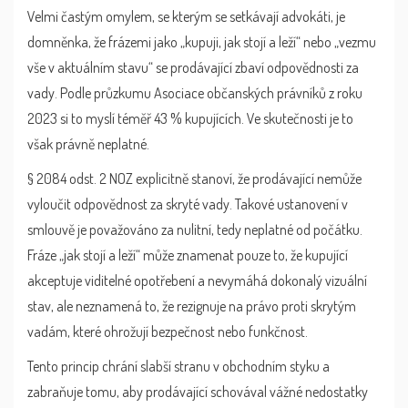
Velmi častým omylem, se kterým se setkávají advokáti, je
domněnka, že frázemi jako „kupuji, jak stojí a leží“ nebo „vezmu
vše v aktuálním stavu“ se prodávající zbaví odpovědnosti za
vady. Podle průzkumu Asociace občanských právníků z roku
2023 si to myslí téměř 43 % kupujících. Ve skutečnosti je to
však právně neplatné.
§ 2084 odst. 2 NOZ explicitně stanoví, že prodávající nemůže
vyloučit odpovědnost za skryté vady. Takové ustanovení v
smlouvě je považováno za nulitní, tedy neplatné od počátku.
Fráze „jak stojí a leží“ může znamenat pouze to, že kupující
akceptuje viditelné opotřebení a nevymáhá dokonalý vizuální
stav, ale neznamená to, že rezignuje na právo proti skrytým
vadám, které ohrožují bezpečnost nebo funkčnost.
Tento princip chrání slabší stranu v obchodním styku a
zabraňuje tomu, aby prodávající schovával vážné nedostatky