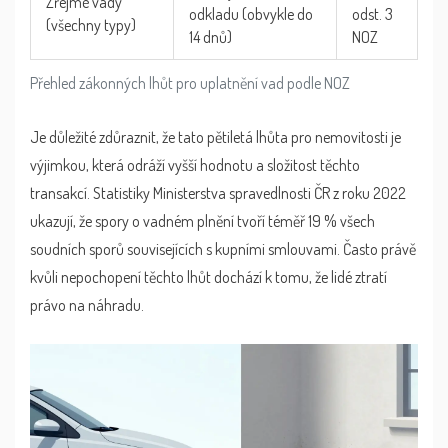
Zřejmé vady
odkladu (obvykle do
odst. 3
(všechny typy)
14 dnů)
NOZ
Přehled zákonných lhůt pro uplatnění vad podle NOZ
Je důležité zdůraznit, že tato pětiletá lhůta pro nemovitosti je
výjimkou, která odráží vyšší hodnotu a složitost těchto
transakcí. Statistiky Ministerstva spravedlnosti ČR z roku 2022
ukazují, že spory o vadném plnění tvoří téměř 19 % všech
soudních sporů souvisejících s kupními smlouvami. Často právě
kvůli nepochopení těchto lhůt dochází k tomu, že lidé ztratí
právo na náhradu.