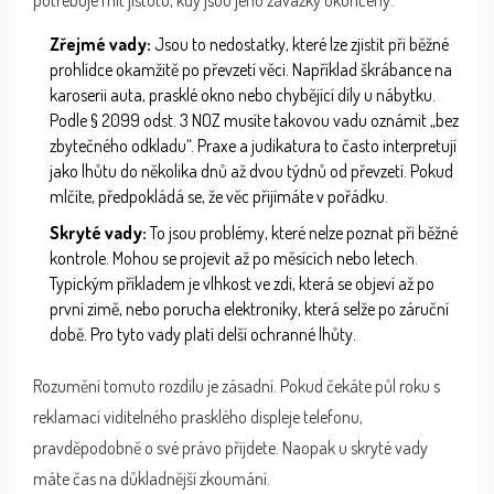
potřebuje mít jistotu, kdy jsou jeho závazky ukončeny.
Zřejmé vady:
Jsou to nedostatky, které lze zjistit při běžné
prohlídce okamžitě po převzetí věci. Například škrábance na
karoserii auta, prasklé okno nebo chybějící díly u nábytku.
Podle § 2099 odst. 3 NOZ musíte takovou vadu oznámit „bez
zbytečného odkladu“. Praxe a judikatura to často interpretují
jako lhůtu do několika dnů až dvou týdnů od převzetí. Pokud
mlčíte, předpokládá se, že věc přijímáte v pořádku.
Skryté vady:
To jsou problémy, které nelze poznat při běžné
kontrole. Mohou se projevit až po měsících nebo letech.
Typickým příkladem je vlhkost ve zdi, která se objeví až po
první zimě, nebo porucha elektroniky, která selže po záruční
době. Pro tyto vady platí delší ochranné lhůty.
Rozumění tomuto rozdílu je zásadní. Pokud čekáte půl roku s
reklamací viditelného prasklého displeje telefonu,
pravděpodobně o své právo přijdete. Naopak u skryté vady
máte čas na důkladnější zkoumání.