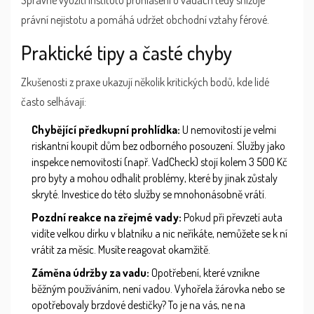
právní nejistotu a pomáhá udržet obchodní vztahy férové.
Praktické tipy a časté chyby
Zkušenosti z praxe ukazují několik kritických bodů, kde lidé
často selhávají:
Chybějící předkupní prohlídka:
U nemovitostí je velmi
riskantní koupit dům bez odborného posouzení. Služby jako
inspekce nemovitostí (např. VadCheck) stojí kolem 3 500 Kč
pro byty a mohou odhalit problémy, které by jinak zůstaly
skryté. Investice do této služby se mnohonásobně vrátí.
Pozdní reakce na zřejmé vady:
Pokud při převzetí auta
vidíte velkou dírku v blatníku a nic neříkáte, nemůžete se k ní
vrátit za měsíc. Musíte reagovat okamžitě.
Záměna údržby za vadu:
Opotřebení, které vznikne
běžným používáním, není vadou. Vyhořela žárovka nebo se
opotřebovaly brzdové destičky? To je na vás, ne na