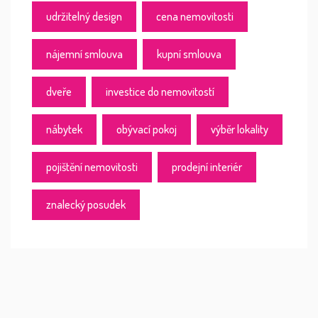
udržitelný design
cena nemovitosti
nájemní smlouva
kupní smlouva
dveře
investice do nemovitostí
nábytek
obývací pokoj
výběr lokality
pojištění nemovitosti
prodejní interiér
znalecký posudek