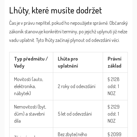
Lhůty, které musíte dodržet
Čas je v právu nepřítel, pokud ho nepoužijete správně. Občanský
zákoník stanovuje konkrétní termíny, po jejichž uplynutí již nelze
vadu uplatnit. Tyto lhůty začínají plynout od odevzdání věci.
Typ předmětu /
Lhůta pro
Právní
Vady
uplatnění
základ
Movitosti (auto,
§ 2128
elektronika,
2 roky od odevzdání
odst. 1
nábytek)
NOZ
Nemovitosti (byt,
§ 2129
dům) a stavební
5 let od odevzdání
odst. 1
díla
NOZ
Bez zbytečného
§ 2099