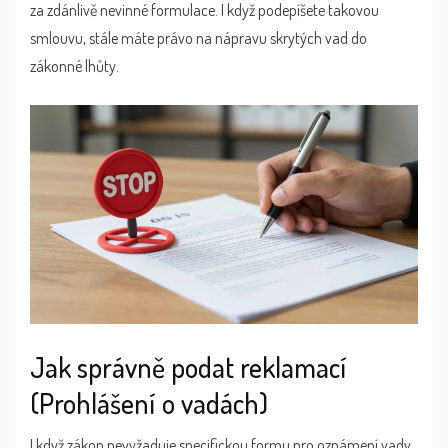
za zdánlivě nevinné formulace. I když podepíšete takovou
smlouvu, stále máte právo na nápravu skrytých vad do
zákonné lhůty.
Jak správně podat reklamací
(Prohlášení o vadách)
I když zákon nevyžaduje specifickou formu pro oznámení vady,