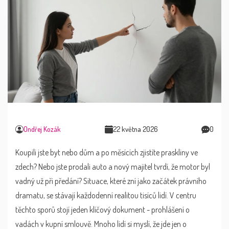
Ondřej Kozák
22 května 2026
0
Koupili jste byt nebo dům a po měsících zjistíte praskliny ve
zdech? Nebo jste prodali auto a nový majitel tvrdí, že motor byl
vadný už při předání? Situace, které zní jako začátek právního
dramatu, se stávají každodenní realitou tisíců lidí. V centru
těchto sporů stojí jeden klíčový dokument - prohlášení o
vadách v kupní smlouvě. Mnoho lidí si myslí, že jde jen o