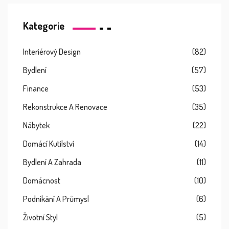
Kategorie
Interiérový Design
(82)
Bydlení
(57)
Finance
(53)
Rekonstrukce A Renovace
(35)
Nábytek
(22)
Domácí Kutilství
(14)
Bydlení A Zahrada
(11)
Domácnost
(10)
Podnikání A Průmysl
(6)
Životní Styl
(5)