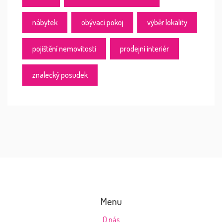
nábytek
obývací pokoj
výběr lokality
pojištění nemovitosti
prodejní interiér
znalecký posudek
Menu
O nás