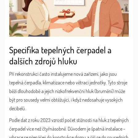
Specifika tepelných čerpadel a
dalších zdrojů hluku
Při rekonstrukci často instalujeme nová zařízení, jako jsou
tepelná čerpadla, klimatizace nebo větrací jednotky. Tyto stroje
běží dlouhodobě a jejich nízkofrekvenční hluk (brumění) může
být pro sousedy velmi obtěžující, i když nedosahuje vysokých
decibelů.
Podle dat z roku 2023 vzrostl počet stížností na hluk z tepelných
čerpadel více než čtyřnásobně. Důvodem je špatná instalace -
vibrace se přenášejí do konstrukce domu a šíří se do sousedních