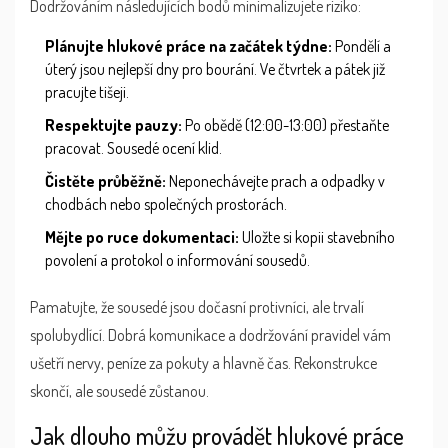
Dodržováním následujících bodů minimalizujete riziko:
Plánujte hlukové práce na začátek týdne:
Pondělí a
úterý jsou nejlepší dny pro bourání. Ve čtvrtek a pátek již
pracujte tišeji.
Respektujte pauzy:
Po obědě (12:00-13:00) přestaňte
pracovat. Sousedé ocení klid.
Čistěte průběžně:
Neponechávejte prach a odpadky v
chodbách nebo společných prostorách.
Mějte po ruce dokumentaci:
Uložte si kopii stavebního
povolení a protokol o informování sousedů.
Pamatujte, že sousedé jsou dočasní protivníci, ale trvalí
spolubydlící. Dobrá komunikace a dodržování pravidel vám
ušetří nervy, peníze za pokuty a hlavně čas. Rekonstrukce
skončí, ale sousedé zůstanou.
Jak dlouho můžu provádět hlukové práce