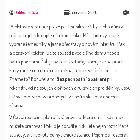
Dalibor Hrůza
5 července 2026
0
Představte si situaci: právě jste koupili starší byt nebo dům a
plánujete jeho kompletní rekonstrukci. Máte hotový projekt,
vybrané řemeslníky a jasné představy o novém interiéru. Pak
ale zazvoní telefon. Je to soused z vedlejšího domu nebo z
patra pod vámi. Žaluje na hluk z vrtačky, stěžuje se na prach,
který mu letí do otevřeného okna, a hrozí voláním policie.
Známe to? Bohužel ano.
Bezpečnostní opatření
při
rekonstrukci nejsou jen o přilbách a rukavicích pro dělníky. Jsou
klíčová pro zachování dobrých vztahů s okolím a dodržení
zákona.
V České republice platí přísná pravidla, která určují, kdy a jak
můžete pracovat. Pokud je porušíte, riskujete nejen rozhořčené
sousedy, ale i pokuty od hygienické stanice. Pojďme si rozebrat,