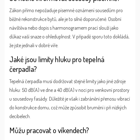
Zákon přímo nepožaduje písemné oznámení sousedům pro
běžné rekonstrukce bytů, ale je to silně doporučené. Osobní
návštěva nebo dopis s harmonogramem prací slouží jako
důkaz vaší snaze o ohleduplnost. V případě sporu toto dokládá,
že jste jednali v dobré víře.
Jaké jsou limity hluku pro tepelná
čerpadla?
Tepelná čerpadla musí dodržovat stejné limity jako jiné zdroje
hluku: 50 dB(A) ve dne a 40 dB(A) v noci pro venkovní prostory
u sousedovy fasády. Důležité je však i zabránění přenosu vibrací
do konstrukce domu, což může způsobit brumění i při nízkých
decibelech.
Můžu pracovat o víkendech?