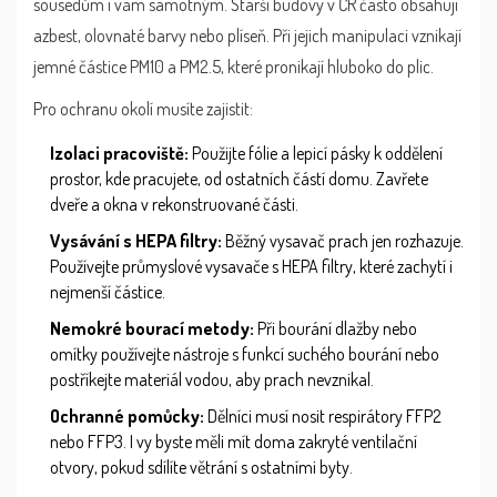
sousedům i vám samotným. Starší budovy v ČR často obsahují
azbest, olovnaté barvy nebo plíseň. Při jejich manipulaci vznikají
jemné částice PM10 a PM2.5, které pronikají hluboko do plic.
Pro ochranu okolí musíte zajistit:
Izolaci pracoviště:
Použijte fólie a lepicí pásky k oddělení
prostor, kde pracujete, od ostatních částí domu. Zavřete
dveře a okna v rekonstruované části.
Vysávání s HEPA filtry:
Běžný vysavač prach jen rozhazuje.
Používejte průmyslové vysavače s HEPA filtry, které zachytí i
nejmenší částice.
Nemokré bourací metody:
Při bourání dlažby nebo
omítky používejte nástroje s funkcí suchého bourání nebo
postříkejte materiál vodou, aby prach nevznikal.
Ochranné pomůcky:
Dělníci musí nosit respirátory FFP2
nebo FFP3. I vy byste měli mít doma zakryté ventilační
otvory, pokud sdílíte větrání s ostatními byty.