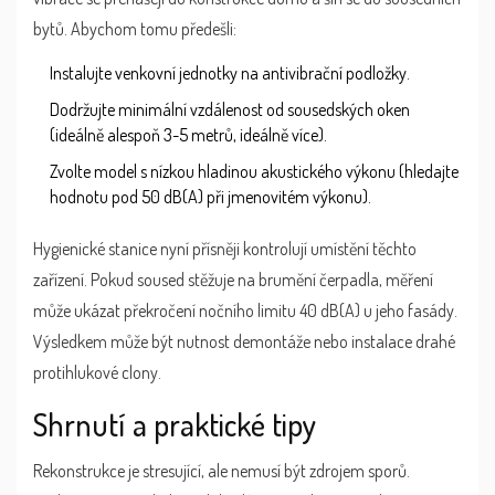
bytů. Abychom tomu předešli:
Instalujte venkovní jednotky na antivibrační podložky.
Dodržujte minimální vzdálenost od sousedských oken
(ideálně alespoň 3-5 metrů, ideálně více).
Zvolte model s nízkou hladinou akustického výkonu (hledajte
hodnotu pod 50 dB(A) při jmenovitém výkonu).
Hygienické stanice nyní přísněji kontrolují umístění těchto
zařízení. Pokud soused stěžuje na brumění čerpadla, měření
může ukázat překročení nočního limitu 40 dB(A) u jeho fasády.
Výsledkem může být nutnost demontáže nebo instalace drahé
protihlukové clony.
Shrnutí a praktické tipy
Rekonstrukce je stresující, ale nemusí být zdrojem sporů.