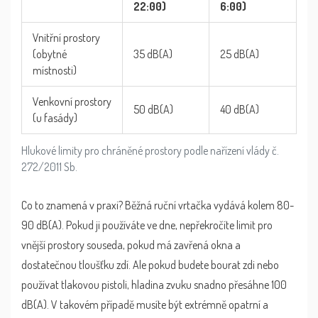
22:00)
6:00)
Vnitřní prostory
(obytné
35 dB(A)
25 dB(A)
místnosti)
Venkovní prostory
50 dB(A)
40 dB(A)
(u fasády)
Hlukové limity pro chráněné prostory podle nařízení vlády č.
272/2011 Sb.
Co to znamená v praxi? Běžná ruční vrtačka vydává kolem 80-
90 dB(A). Pokud ji používáte ve dne, nepřekročíte limit pro
vnější prostory souseda, pokud má zavřená okna a
dostatečnou tloušťku zdí. Ale pokud budete bourat zdi nebo
používat tlakovou pistoli, hladina zvuku snadno přesáhne 100
dB(A). V takovém případě musíte být extrémně opatrní a