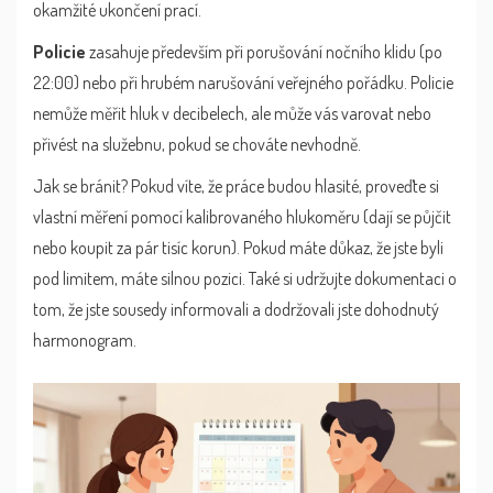
okamžité ukončení prací.
Policie
zasahuje především při porušování nočního klidu (po
22:00) nebo při hrubém narušování veřejného pořádku. Policie
nemůže měřit hluk v decibelech, ale může vás varovat nebo
přivést na služebnu, pokud se chováte nevhodně.
Jak se bránit? Pokud víte, že práce budou hlasité, proveďte si
vlastní měření pomocí kalibrovaného hlukoměru (dají se půjčit
nebo koupit za pár tisíc korun). Pokud máte důkaz, že jste byli
pod limitem, máte silnou pozici. Také si udržujte dokumentaci o
tom, že jste sousedy informovali a dodržovali jste dohodnutý
harmonogram.