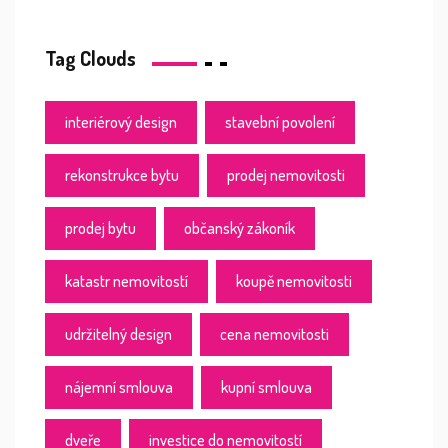
Tag Clouds
interiérový design
stavební povolení
rekonstrukce bytu
prodej nemovitosti
prodej bytu
občanský zákoník
katastr nemovitostí
koupě nemovitosti
udržitelný design
cena nemovitosti
nájemní smlouva
kupní smlouva
dveře
investice do nemovitostí