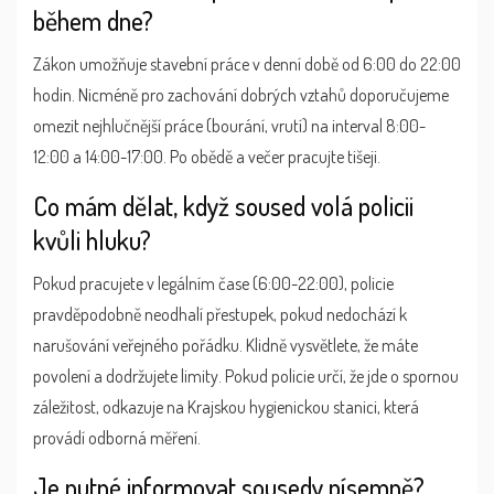
během dne?
Zákon umožňuje stavební práce v denní době od 6:00 do 22:00
hodin. Nicméně pro zachování dobrých vztahů doporučujeme
omezit nejhlučnější práce (bourání, vrutí) na interval 8:00-
12:00 a 14:00-17:00. Po obědě a večer pracujte tišeji.
Co mám dělat, když soused volá policii
kvůli hluku?
Pokud pracujete v legálním čase (6:00-22:00), policie
pravděpodobně neodhalí přestupek, pokud nedochází k
narušování veřejného pořádku. Klidně vysvětlete, že máte
povolení a dodržujete limity. Pokud policie určí, že jde o spornou
záležitost, odkazuje na Krajskou hygienickou stanici, která
provádí odborná měření.
Je nutné informovat sousedy písemně?