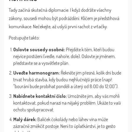
Tady začíná skutečná diplomacie. I když dodržíte všechny
zákony, sousedi mohou být podráždění. Klíčem je předstihová
komunikace. Nečekejte, až uslyší první rachot z vrtačky.
Postupujte takto:
Oslovte sousedy osobně:
Přejděte k těm, kteří budou
nejvíce postiženi (vedle, nahoře, dole). Oslovte je jménem,
představte se a vysvětlete plán.
Uveďte harmonogram:
Řekněte jim přesně, kolik dní bude
trvat hrubá stavba, kdy budou nejhlučnější práce (např.
"bourání bude probíhat pondělí a úterý od 8:00 do 12:00").
Nabídnete kontaktní číslo:
Umožněte jim, aby vás mohli
kontaktovat, pokud narazí na nějaký problém. Ukáže to vaši
ochotu spolupracovat.
Malý dárek:
Balíček čokolády nebo láhev vína může
zázračně změkčit postoje. Není to úplatkárství, je to gesto