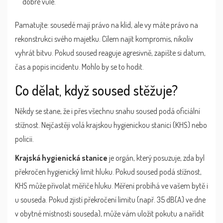
dobré vůle.
Pamatujte: sousedé mají právo na klid, ale vy máte právo na
rekonstrukci svého majetku. Cílem najít kompromis, nikoliv
vyhrát bitvu. Pokud soused reaguje agresivně, zapište si datum,
čas a popis incidentu. Mohlo by se to hodit.
Co dělat, když soused stěžuje?
Někdy se stane, že i přes všechnu snahu soused podá oficiální
stížnost. Nejčastěji volá krajskou hygienickou stanici (KHS) nebo
policii.
Krajská hygienická stanice
je orgán, který posuzuje, zda byl
překročen hygienický limit hluku. Pokud soused podá stížnost,
KHS může přivolat měřiče hluku. Měření probíhá ve vašem bytě i
u souseda. Pokud zjistí překročení limitu (např. 35 dB(A) ve dne
v obytné místnosti souseda), může vám uložit pokutu a nařídit