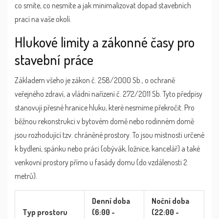
co smíte, co nesmíte a jak minimalizovat dopad stavebních
prací na vaše okolí.
Hlukové limity a zákonné časy pro
stavební práce
Základem všeho je zákon č. 258/2000 Sb., o ochraně
veřejného zdraví, a vládní nařízení č. 272/2011 Sb. Tyto předpisy
stanovují přesné hranice hluku, které nesmíme překročit. Pro
běžnou rekonstrukci v bytovém domě nebo rodinném domě
jsou rozhodující tzv. chráněné prostory. To jsou místnosti určené
k bydlení, spánku nebo práci (obývák, ložnice, kancelář) a také
venkovní prostory přímo u fasády domu (do vzdálenosti 2
metrů).
Denní doba
Noční doba
Typ prostoru
(6:00 -
(22:00 -