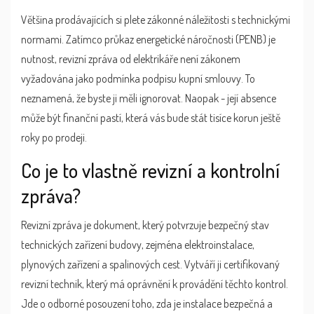
Většina prodávajících si plete zákonné náležitosti s technickými
normami. Zatímco průkaz energetické náročnosti (PENB) je
nutnost, revizní zpráva od elektrikáře není zákonem
vyžadována jako podmínka podpisu kupní smlouvy. To
neznamená, že byste ji měli ignorovat. Naopak - její absence
může být finanční pastí, která vás bude stát tisíce korun ještě
roky po prodeji.
Co je to vlastně revizní a kontrolní
zpráva?
Revizní zpráva
je
dokument, který potvrzuje bezpečný stav
technických zařízení budovy, zejména elektroinstalace,
plynových zařízení a spalinových cest
. Vytváří ji certifikovaný
revizní technik, který má oprávnění k provádění těchto kontrol.
Jde o odborné posouzení toho, zda je instalace bezpečná a