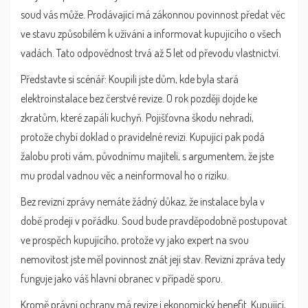
soud vás může. Prodávající má zákonnou povinnost předat věc
ve stavu způsobilém k užívání a informovat kupujícího o všech
vadách. Tato odpovědnost trvá až 5 let od převodu vlastnictví.
Představte si scénář: Koupili jste dům, kde byla stará
elektroinstalace bez čerstvé revize. O rok později dojde ke
zkratům, které zapálí kuchyň. Pojišťovna škodu nehradí,
protože chybí doklad o pravidelné revizi. Kupující pak podá
žalobu proti vám, původnímu majiteli, s argumentem, že jste
mu prodal vadnou věc a neinformoval ho o riziku.
Bez revizní zprávy nemáte žádný důkaz, že instalace byla v
době prodeji v pořádku. Soud bude pravděpodobně postupovat
ve prospěch kupujícího, protože vy jako expert na svou
nemovitost jste měl povinnost znát její stav. Revizní zpráva tedy
funguje jako váš hlavní obranec v případě sporu.
Kromě právní ochrany má revize i ekonomický benefit. Kupující,