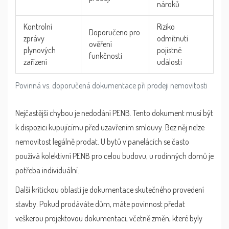
nároků
Kontrolní
Riziko
Doporučeno pro
zprávy
odmítnutí
ověření
plynových
pojistné
funkčnosti
zařízení
události
Povinná vs. doporučená dokumentace při prodeji nemovitosti
Nejčastější chybou je nedodání
PENB
. Tento dokument musí být
k dispozici kupujícímu před uzavřením smlouvy. Bez něj nelze
nemovitost legálně prodat. U bytů v panelácích se často
používá kolektivní PENB pro celou budovu, u rodinných domů je
potřeba individuální.
Další kritickou oblastí je dokumentace skutečného provedení
stavby. Pokud prodáváte dům, máte povinnost předat
veškerou projektovou dokumentaci, včetně změn, které byly