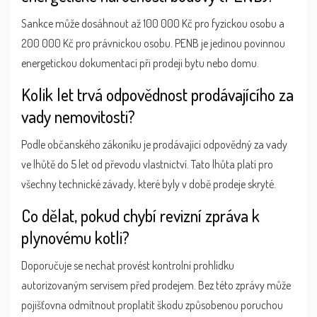
Sankce může dosáhnout až 100 000 Kč pro fyzickou osobu a
200 000 Kč pro právnickou osobu. PENB je jedinou povinnou
energetickou dokumentací při prodeji bytu nebo domu.
Kolik let trvá odpovědnost prodávajícího za
vady nemovitosti?
Podle občanského zákoníku je prodávající odpovědný za vady
ve lhůtě do 5 let od převodu vlastnictví. Tato lhůta platí pro
všechny technické závady, které byly v době prodeje skryté.
Co dělat, pokud chybí revizní zpráva k
plynovému kotli?
Doporučuje se nechat provést kontrolní prohlídku
autorizovaným servisem před prodejem. Bez této zprávy může
pojišťovna odmítnout proplatit škodu způsobenou poruchou