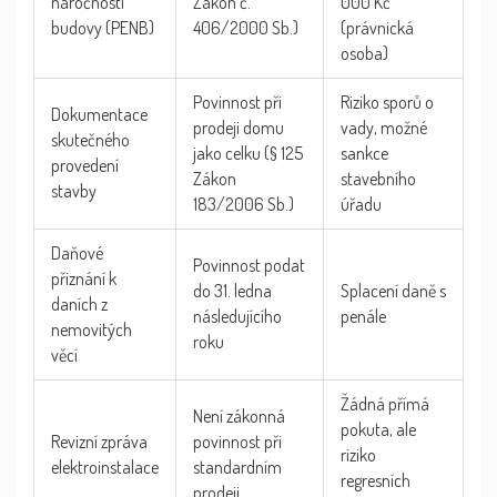
náročnosti
Zákon č.
000 Kč
budovy (PENB)
406/2000 Sb.)
(právnická
osoba)
Povinnost při
Riziko sporů o
Dokumentace
prodeji domu
vady, možné
skutečného
jako celku (§ 125
sankce
provedení
Zákon
stavebního
stavby
183/2006 Sb.)
úřadu
Daňové
Povinnost podat
přiznání k
do 31. ledna
Splacení daně s
daních z
následujícího
penále
nemovitých
roku
věcí
Žádná přímá
Není zákonná
pokuta, ale
Revizní zpráva
povinnost při
riziko
elektroinstalace
standardním
regresních
prodeji