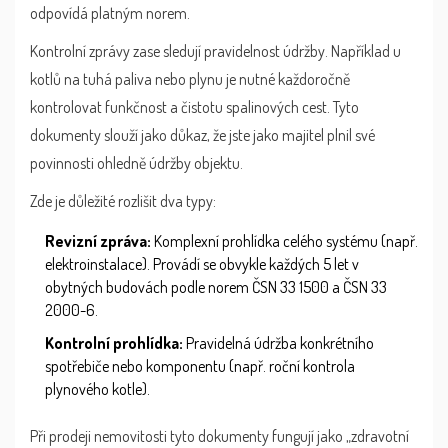
odpovídá platným norem.
Kontrolní zprávy zase sledují pravidelnost údržby. Například u
kotlů na tuhá paliva nebo plynu je nutné každoročně
kontrolovat funkčnost a čistotu spalinových cest. Tyto
dokumenty slouží jako důkaz, že jste jako majitel plnil své
povinnosti ohledně údržby objektu.
Zde je důležité rozlišit dva typy:
Revizní zpráva:
Komplexní prohlídka celého systému (např.
elektroinstalace). Provádí se obvykle každých 5 let v
obytných budovách podle norem ČSN 33 1500 a ČSN 33
2000-6.
Kontrolní prohlídka:
Pravidelná údržba konkrétního
spotřebiče nebo komponentu (např. roční kontrola
plynového kotle).
Při prodeji nemovitosti tyto dokumenty fungují jako „zdravotní