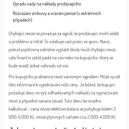
Opradu vady na náklady prodávajícího
Rozvázání smlouvy a vrácení peníze (v extrémních
případech)
Chybějící revize se považuje za signál, že prodávající mohl vědět
o problému a mlčel. To oslabuje vaši pozici ve sporu. Navíc,
pokud pojišťovna odmítne vyplatit škodu kvůli chybějící revizi,
celá finanční zátěž padá na vás nebo na kupujícího, který se
bude snažit získat náhradu od vás.
Pro kupujícího je absence revizí varovným signálem. Může využít
této informace k vyjednávání nižší ceny. Je běžné, že kupující
požaduje slevu ve výši odhadovaných nákladů na vypracování
revizí a případné sanace závad. Tuto slevu lze snadno
kalkulovat - cena revize elektroinstalace se pohybuje kolem 3
000-5 000 Kč, revize plynových zařízení cca 2 000-4 000 Kč.