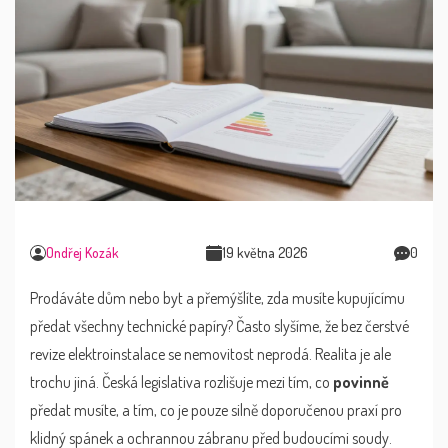
Ondřej Kozák
19 května 2026
0
Prodáváte dům nebo byt a přemýšlíte, zda musíte kupujícímu
předat všechny technické papíry? Často slyšíme, že bez čerstvé
revize elektroinstalace se nemovitost neprodá. Realita je ale
trochu jiná. Česká legislativa rozlišuje mezi tím, co
povinně
předat musíte, a tím, co je pouze silně doporučenou praxí pro
klidný spánek a ochrannou zábranu před budoucími soudy.