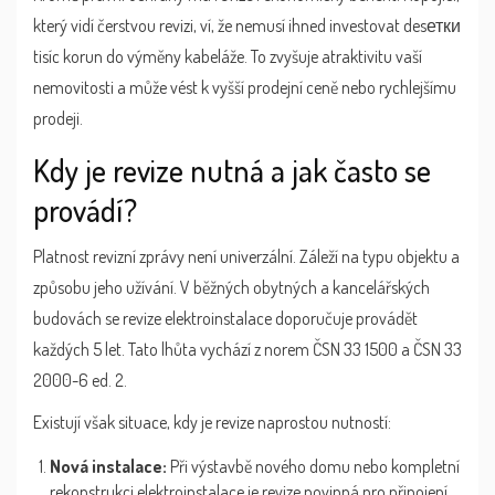
který vidí čerstvou revizi, ví, že nemusí ihned investovat desетки
tisíc korun do výměny kabeláže. To zvyšuje atraktivitu vaší
nemovitosti a může vést k vyšší prodejní ceně nebo rychlejšímu
prodeji.
Kdy je revize nutná a jak často se
provádí?
Platnost revizní zprávy není univerzální. Záleží na typu objektu a
způsobu jeho užívání. V běžných obytných a kancelářských
budovách se revize elektroinstalace doporučuje provádět
každých 5 let. Tato lhůta vychází z norem ČSN 33 1500 a ČSN 33
2000-6 ed. 2.
Existují však situace, kdy je revize naprostou nutností:
Nová instalace:
Při výstavbě nového domu nebo kompletní
rekonstrukci elektroinstalace je revize povinná pro připojení