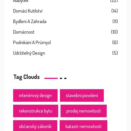
Nábytek
(22)
Domácí Kutilství
(14)
Bydlení A Zahrada
(11)
Domácnost
(10)
Podnikání A Průmysl
(6)
Udržitelný Design
(5)
Tag Clouds
interiérový design
stavební povolení
rekonstrukce bytu
prodej nemovitosti
občanský zákoník
katastr nemovitostí