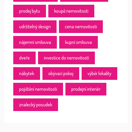
prodej bytu
koupě nemovitosti
udržitelný design
cena nemovitosti
nájemní smlouva
kupní smlouva
dveře
investice do nemovitostí
nábytek
obývací pokoj
výběr lokality
pojištění nemovitosti
prodejní interiér
znalecký posudek