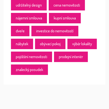
udržitelný design
cena nemovitosti
nájemní smlouva
kupní smlouva
dveře
investice do nemovitostí
nábytek
obývací pokoj
výběr lokality
pojištění nemovitosti
prodejní interiér
znalecký posudek