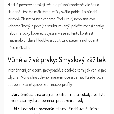
Hladké povrchy odrážejí světlo a působí moderně, ale často
studeně. Drsné a měkké materiály světlo pohlcují a působí
intimně. Zkuste vrstvit koberce. Pod jutový nebo sisalový
koberec (který je pevný a strukturovaný) položte menší perský
nebo marocký koberec s vyšším vlasem. Tento kontrast
materiálů přidává hloubku a pocit, že chcete na nohou mít
něco měkkého.
Vůně a živé prvky: Smyslový zážitek
Interiér není jen o tom, jak vypadá, ale také o tom, jak voní a jak
„dýchá“. Vůně silně ovlivňují naše emoce a paměť. Každé roční
období má své typické aromatické profily.
Jaro:
Svěžest je na programu. Citron, máta, eukalyptus. Tyto
vůně čistí mysl a připomínají probuzení přírody.
Léto:
Levandule, rozmarýn, citrusy. Působí uvolňujícím a