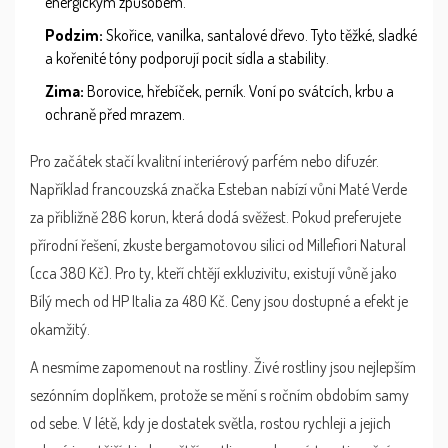
energickým způsobem.
Podzim:
Skořice, vanilka, santalové dřevo. Tyto těžké, sladké
a kořenité tóny podporují pocit sídla a stability.
Zima:
Borovice, hřebíček, perník. Voní po svátcích, krbu a
ochraně před mrazem.
Pro začátek stačí kvalitní interiérový parfém nebo difuzér.
Například francouzská značka Esteban nabízí vůni Maté Verde
za přibližně 286 korun, která dodá svěžest. Pokud preferujete
přírodní řešení, zkuste bergamotovou silici od Millefiori Natural
(cca 380 Kč). Pro ty, kteří chtějí exkluzivitu, existují vůně jako
Bílý mech od HP Italia za 480 Kč. Ceny jsou dostupné a efekt je
okamžitý.
A nesmíme zapomenout na rostliny. Živé rostliny jsou nejlepším
sezónním doplňkem, protože se mění s ročním obdobím samy
od sebe. V létě, kdy je dostatek světla, rostou rychleji a jejich