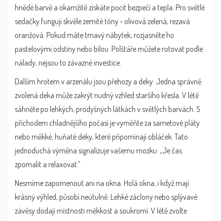
hnědé barvě a okamžitě získáte pocit bezpečí a tepla. Pro světlé
sedačky fungují skvěle zemité tóny - olivová zelená, rezavá
oranžová. Pokud máte tmavý nábytek, rozjasněte ho
pastelovými odstíny nebo bílou. Polštáře můžete rotovat podle
nálady, nejsou to závazné investice.
Dalším hrotem v arzenálu jsou přehozy a deky. Jedna správně
zvolená deka může zakrýt nudný vzhled staršího křesla. V létě
sáhněte po lehkých, prodyšných látkách v světlých barvách. S
příchodem chladnějšího počasí je vyměňte za sametové pláty
nebo měkké, huňaté deky, které připomínají obláček. Tato
jednoduchá výměna signalizuje vašemu mozku: „Je čas
zpomalit a relaxovat.“
Nesmíme zapomenout ani na okna. Holá okna, i když mají
krásný výhled, působí neútulně. Lehké záclony nebo splývavé
závěsy dodají místnosti měkkost a soukromí. V létě zvolte