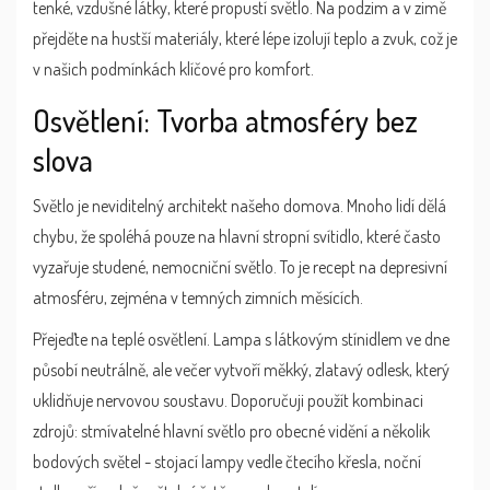
tenké, vzdušné látky, které propustí světlo. Na podzim a v zimě
přejděte na hustší materiály, které lépe izolují teplo a zvuk, což je
v našich podmínkách klíčové pro komfort.
Osvětlení: Tvorba atmosféry bez
slova
Světlo je neviditelný architekt našeho domova. Mnoho lidí dělá
chybu, že spoléhá pouze na hlavní stropní svítidlo, které často
vyzařuje studené, nemocniční světlo. To je recept na depresivní
atmosféru, zejména v temných zimních měsících.
Přejeďte na teplé osvětlení. Lampa s látkovým stínidlem ve dne
působí neutrálně, ale večer vytvoří měkký, zlatavý odlesk, který
uklidňuje nervovou soustavu. Doporučuji použít kombinaci
zdrojů: stmívatelné hlavní světlo pro obecné vidění a několik
bodových světel - stojací lampy vedle čtecího křesla, noční