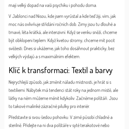
mají velký dopad na vaši psychiku i pohodu doma.
V Jablonci nad Nisou, kde jsem vyrůstal a kde teď žiji, vím, jak
moc nás ovlivňuje střídání ročních dob. Zimy jsou tu dlouhé a
tmavé, léta krátká, ale intenzivní. Když se venku sněží, chceme
být obklopeni teplem. Když kvetou stromy, chceme mít pocit
svěžesti. Dnes si ukážeme, jak toho dosáhnout prakticky, bez
velkých výdajů a s maximálním efektem.
Klíč k transformaci: Textil a barvy
Nejrychlejší způsob, jak změnit náladu místnosti, je hrát si s
textiliemi. Nábytek má tendenci stát roky na jednom místě, ale
látky na něm můžeme měnit kdykoliv. Začněme polštáři. Jsou
to takové malinké zázračné pilulky pro interiér.
Představte si svou šedou pohovku. V zimě působí chladně a
sterilně. Přidejte na ni dva polštáře v syté terakotové nebo