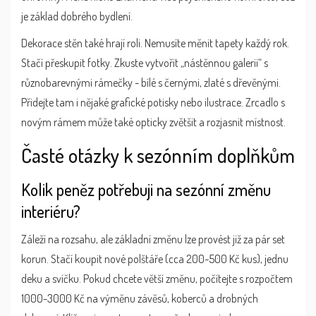
je základ dobrého bydlení.
Dekorace stěn také hrají roli. Nemusíte měnit tapety každý rok.
Stačí přeskupit fotky. Zkuste vytvořit „nástěnnou galerii“ s
různobarevnými rámečky - bílé s černými, zlaté s dřevěnými.
Přidejte tam i nějaké grafické potisky nebo ilustrace. Zrcadlo s
novým rámem může také opticky zvětšit a rozjasnit místnost.
Časté otázky k sezónním doplňkům
Kolik peněz potřebuji na sezónní změnu
interiéru?
Záleží na rozsahu, ale základní změnu lze provést již za pár set
korun. Stačí koupit nové polštáře (cca 200-500 Kč kus), jednu
deku a svíčku. Pokud chcete větší změnu, počítejte s rozpočtem
1000-3000 Kč na výměnu závěsů, koberců a drobných