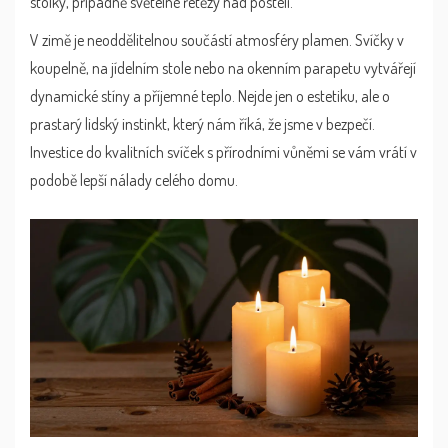
stolky, případně světelné řetězy nad postelí.
V zimě je neoddělitelnou součástí atmosféry plamen. Svíčky v
koupelně, na jídelním stole nebo na okenním parapetu vytvářejí
dynamické stíny a příjemné teplo. Nejde jen o estetiku, ale o
prastarý lidský instinkt, který nám říká, že jsme v bezpečí.
Investice do kvalitních svíček s přírodními vůněmi se vám vrátí v
podobě lepší nálady celého domu.