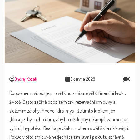
Ondřej Kozák
3 června 2026
0
Koupě nemovitosti je pro většinu z nás největší finanční krok v
životě. Často začíná podpisem tzv.
rezervační smlouvy
a
složením zálohy. Mnoho lidí si myslí, že tímto krokem jen
„blokuje“ byt nebo dům, aby ho nikdo jiný nekoupil, zatímco oni
vyřizují hypotéku. Realita je však mnohem složitější a rizikovější.
Pokud v této smlouvě nesjednáte
smluvní pokutu
správně,