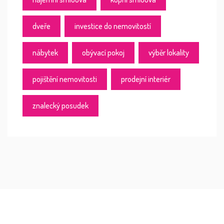
dveře
investice do nemovitostí
nábytek
obývací pokoj
výběr lokality
pojištění nemovitosti
prodejní interiér
znalecký posudek