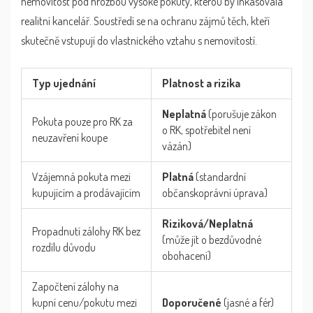
nemovitost pod hrozbou vysoké pokuty, kterou by inkasovala
realitní kancelář. Soustředí se na ochranu zájmů těch, kteří
skutečně vstupují do vlastnického vztahu s nemovitostí.
Typ ujednání
Platnost a rizika
Neplatná
(porušuje zákon
Pokuta pouze pro RK za
o RK, spotřebitel není
neuzavření koupe
vázán)
Vzájemná pokuta mezi
Platná
(standardní
kupujícím a prodávajícím
občanskoprávní úprava)
Riziková/Neplatná
Propadnutí zálohy RK bez
(může jít o bezdůvodné
rozdílu důvodu
obohacení)
Započtení zálohy na
kupní cenu/pokutu mezi
Doporučené
(jasné a fér)