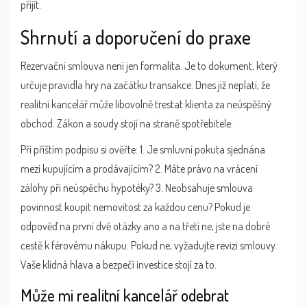
přijít.
Shrnutí a doporučení do praxe
Rezervační smlouva není jen formalita. Je to dokument, který
určuje pravidla hry na začátku transakce. Dnes již neplatí, že
realitní kancelář může libovolně trestat klienta za neúspěšný
obchod. Zákon a soudy stojí na straně spotřebitele.
Při příštím podpisu si ověřte: 1. Je smluvní pokuta sjednána
mezi kupujícím a prodávajícím? 2. Máte právo na vrácení
zálohy při neúspěchu hypotéky? 3. Neobsahuje smlouva
povinnost koupit nemovitost za každou cenu? Pokud je
odpověď na první dvě otázky ano a na třetí ne, jste na dobré
cestě k férovému nákupu. Pokud ne, vyžadujte revizi smlouvy.
Vaše klidná hlava a bezpečí investice stojí za to.
Může mi realitní kancelář odebrat