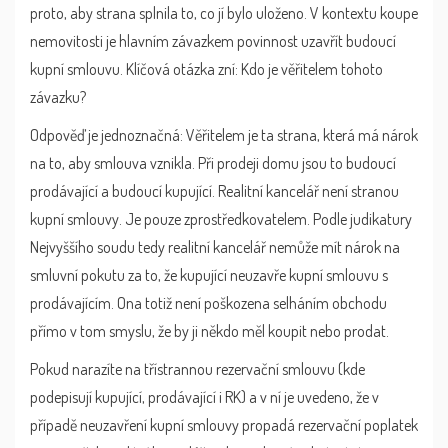
proto, aby strana splnila to, co jí bylo uloženo. V kontextu koupe
nemovitosti je hlavním závazkem povinnost uzavřít budoucí
kupní smlouvu. Klíčová otázka zní: Kdo je věřitelem tohoto
závazku?
Odpověď je jednoznačná: Věřitelem je ta strana, která má nárok
na to, aby smlouva vznikla. Při prodeji domu jsou to budoucí
prodávající a budoucí kupující.
Realitní kancelář
není stranou
kupní smlouvy. Je pouze zprostředkovatelem. Podle judikatury
Nejvyššího soudu tedy realitní kancelář nemůže mít nárok na
smluvní pokutu za to, že kupující neuzavře kupní smlouvu s
prodávajícím. Ona totiž není poškozena selháním obchodu
přímo v tom smyslu, že by ji někdo měl koupit nebo prodat.
Pokud narazíte na třístrannou rezervační smlouvu (kde
podepisují kupující, prodávající i RK) a v ní je uvedeno, že v
případě neuzavření kupní smlouvy propadá rezervační poplatek