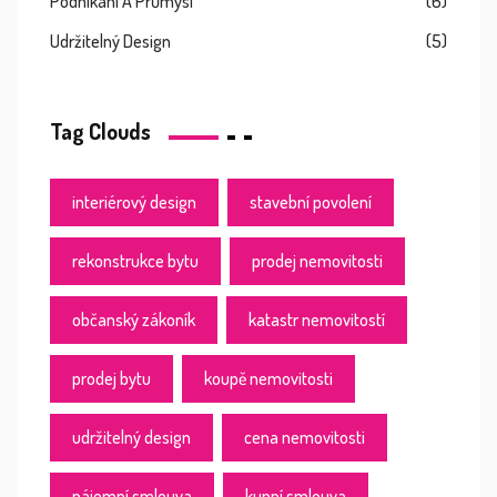
Podnikání A Průmysl
(6)
Udržitelný Design
(5)
Tag Clouds
interiérový design
stavební povolení
rekonstrukce bytu
prodej nemovitosti
občanský zákoník
katastr nemovitostí
prodej bytu
koupě nemovitosti
udržitelný design
cena nemovitosti
nájemní smlouva
kupní smlouva