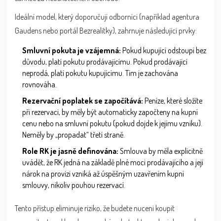
Ideální model, který doporučují odborníci (například agentura
Gaudens nebo portál Bezrealitky), zahrnuje následující prvky:
Smluvní pokuta je vzájemná:
Pokud kupující odstoupí bez
důvodu, platí pokutu prodávajícímu. Pokud prodávající
neprodá, platí pokutu kupujícímu. Tím je zachována
rovnováha.
Rezervační poplatek se započítává:
Peníze, které složíte
při rezervaci, by měly být automaticky započteny na kupní
cenu nebo na smluvní pokutu (pokud dojde k jejímu vzniku).
Neměly by „propadat“ třetí straně.
Role RK je jasně definována:
Smlouva by měla explicitně
uvádět, že RK jedná na základě plné moci prodávajícího a její
nárok na provizi vzniká až úspěšným uzavřením kupní
smlouvy, nikoliv pouhou rezervací.
Tento přístup eliminuje riziko, že budete nuceni koupit