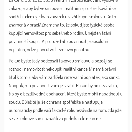
Zákon č. 39/2020 Sb., o realitním zprostředkování
, výslovně
zakazuje, aby byl ve smlouvě o realitním zprostředkování se
spotřebitelem sjednán závazek uzavřít kupní smlouvu. Co to
znamená v praxi? Znamená to, že pokud jste fyzická osoba
kupující nemovitost pro sebe (nebo rodinu), nejste vázáni
povinností koupit. A protože tato povinnost je absolutně
neplatná, nelze ji ani utvrdit smluvní pokutou.
Pokud byste tedy podepsali takovou smlouvu a později se
rozhodli nemovitost nekoupit, realitní kancelář nemá právní
titul k tomu, aby vám zadržela rezervační poplatek jako sankci.
Naopak, má povinnost vám jej vrátit. Pokud by ho nezvrátila,
šlo by o bezdůvodné obohacení, které byste mohli napadnout u
soudu. Důležité je, že ochrana spotřebitele nastupuje
automaticky podle vaší faktické role, nezávisle na tom, zda jste
se ve smlouvě sami označili za podnikatele nebo ne.