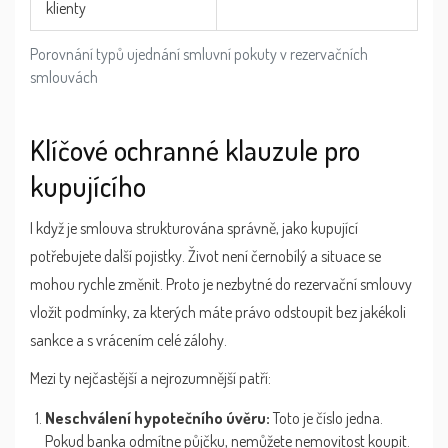
klienty
Porovnání typů ujednání smluvní pokuty v rezervačních
smlouvách
Klíčové ochranné klauzule pro
kupujícího
I když je smlouva strukturována správně, jako kupující
potřebujete další pojistky. Život není černobílý a situace se
mohou rychle změnit. Proto je nezbytné do rezervační smlouvy
vložit podmínky, za kterých máte právo odstoupit bez jakékoli
sankce a s vrácením celé zálohy.
Mezi ty nejčastější a nejrozumnější patří:
Neschválení hypotečního úvěru:
Toto je číslo jedna.
Pokud banka odmítne půjčku, nemůžete nemovitost koupit.