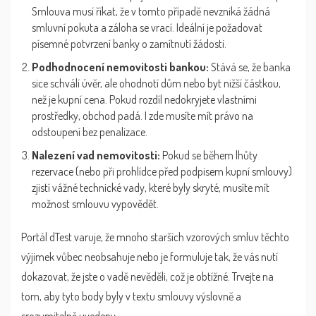
Smlouva musí říkat, že v tomto případě nevzniká žádná
smluvní pokuta a záloha se vrací. Ideální je požadovat
písemné potvrzení banky o zamítnutí žádosti.
Podhodnocení nemovitosti bankou:
Stává se, že banka
sice schválí úvěr, ale ohodnotí dům nebo byt nižší částkou,
než je kupní cena. Pokud rozdíl nedokryjete vlastními
prostředky, obchod padá. I zde musíte mít právo na
odstoupení bez penalizace.
Nalezení vad nemovitosti:
Pokud se během lhůty
rezervace (nebo při prohlídce před podpisem kupní smlouvy)
zjistí vážné technické vady, které byly skryté, musíte mít
možnost smlouvu vypovědět.
Portál dTest varuje, že mnoho starších vzorových smluv těchto
výjimek vůbec neobsahuje nebo je formuluje tak, že vás nutí
dokazovat, že jste o vadě nevěděli, což je obtížné. Trvejte na
tom, aby tyto body byly v textu smlouvy výslovně a