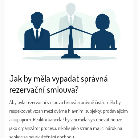
Jak by měla vypadat správná
rezervační smlouva?
Aby byla rezervační smlouva férová a právně čistá, měla by
respektovat vztah mezi dvěma hlavními subjekty: prodávajícím
a kupujícím. Realitní kancelář by v ní měla vystupovat pouze
jako organizátor procesu, nikoliv jako strana mající nárok na
sankce za neuskutečnění obchodu.