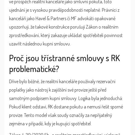
ve prospěch realitní kanceláře jako smluvní pokuta, toto
ujednání je s vysokou pravděpodobností neplatné. Právníci z
kanceláří jako Havel & Partners či MF advokáti opakovaně
upozorňují, že takové konstrukce porušují Zákon o realitním
zprostředkování, který zakazuje ukládat spotřebiteli povinnost
uzavřít následnou kupní smlouvu.
Proč jsou třístranné smlouvy s RK
problematické?
Dříve bylo běžné, že realitní kanceláře používaly rezervační
poplatky jako nástroj k zajištění své provize ještě před
samotným podpisem kupní smlouvy. Logika byla jednoduchá:
Pokud klient odstaví, RK dostane pokutu a nemusí řešit sporné
provize. Tento model však soudy označily za nepřijatelný
zejména v případě, kdy je kupující
spotřebitel
.