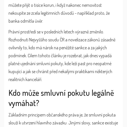
můžete přijít o tisíce korun, i když nakonec nemovitost
nekoupíte ze zcela legitimních důvodů - například proto, že
banka odmítla úvěr.
Právní prostředí se v posledních letech výrazně změnilo.
Rozhodnutí
Nejvyššího soudu ČR
a novelizace zákonů zásadně
ovlivnily to, kdo má nárok na peněžité sankce a za jakých
podmínek. Cílem tohoto článku je rozebrat, jak dnes vypadá
platné ujednání smluvní pokuty, kde leží past pro neopatrné
kupující a jak se chránit před nekalými praktikami některých
realitních kanceláří.
Kdo může smluvní pokutu legálně
vymáhat?
Základním principem občanského práva je, že
smluvní pokuta
slouží k utvrzení hlavního závazku. Jinými slovy, sankce existuje