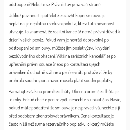
odstoupení? Nebojte se. Právní stav je na vaší straně.
Jelikož povinnost spotřebitele uzavřít kupní smlouvu je
neplatná, je neplatná i smluvní pokuta, která tuto povinnost
utvrzuje. To znamená, že realitní kancelář nemá právní důvod k
držení vašich peněz. Pokud vám je nevrátí dobrovolně po
odstoupení od smlouvy, můžete jim poslat výzvu k vydání
bezdůvodného obohacení. Většina seriózních kanceláří se po
upřesnění právní situace (nebo po konzultaci s jejich
právníkem) ochotně stáhne a peníze vrátí, protože ví, že by
prohrála soudní spor a navíc musela platit soudní poplatky.
Pamatujte však na promlčecí lhůty. Obecná promlčecí lhůta je
tři roky. Pokud chcete peníze zpět, nenechte si unikat čas. Navíc,
pokud máte podezření, že smlouva je nespravedlivá, nechte si ji
před podpisem zkontrolovat právníkem. Cena konzultace je
často nižší než suma rezervačního poplatku, o který můžete