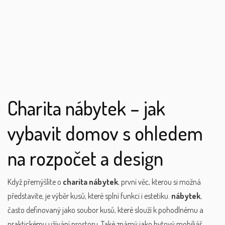
Charita nábytek – jak
vybavit domov s ohledem
na rozpočet a design
Když přemýšlíte o
charita nábytek
, první věc, kterou si možná
představíte, je výběr kusů, které splní funkci i estetiku.
nábytek
,
často definovaný jako soubor kusů, které slouží k pohodlnému a
praktickému užívání prostoru
. Také známý jako
bytový mobiliář
,