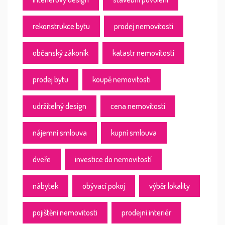
rekonstrukce bytu
prodej nemovitosti
občanský zákoník
katastr nemovitostí
prodej bytu
koupě nemovitosti
udržitelný design
cena nemovitosti
nájemní smlouva
kupní smlouva
dveře
investice do nemovitostí
nábytek
obývací pokoj
výběr lokality
pojištění nemovitosti
prodejní interiér