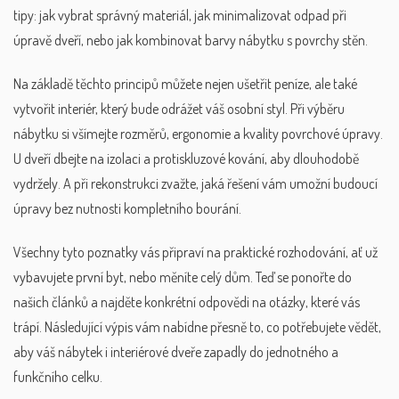
tipy: jak vybrat správný materiál, jak minimalizovat odpad při
úpravě dveří, nebo jak kombinovat barvy nábytku s povrchy stěn.
Na základě těchto principů můžete nejen ušetřit peníze, ale také
vytvořit interiér, který bude odrážet váš osobní styl. Při výběru
nábytku si všímejte rozměrů, ergonomie a kvality povrchové úpravy.
U dveří dbejte na izolaci a protiskluzové kování, aby dlouhodobě
vydržely. A při rekonstrukci zvažte, jaká řešení vám umožní budoucí
úpravy bez nutnosti kompletního bourání.
Všechny tyto poznatky vás připraví na praktické rozhodování, ať už
vybavujete první byt, nebo měníte celý dům. Teď se ponořte do
našich článků a najděte konkrétní odpovědi na otázky, které vás
trápí. Následující výpis vám nabídne přesně to, co potřebujete vědět,
aby váš
nábytek
i
interiérové dveře
zapadly do jednotného a
funkčního celku.