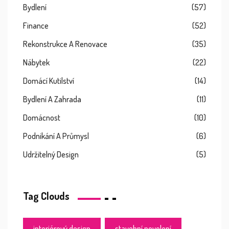
Bydlení
(57)
Finance
(52)
Rekonstrukce A Renovace
(35)
Nábytek
(22)
Domácí Kutilství
(14)
Bydlení A Zahrada
(11)
Domácnost
(10)
Podnikání A Průmysl
(6)
Udržitelný Design
(5)
Tag Clouds
interiérový design
stavební povolení