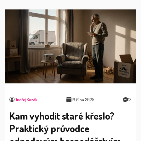
Ondřej Kozák
19 října 2025
13
Kam vyhodit staré křeslo?
Praktický průvodce
odpadovým hospodářstvím