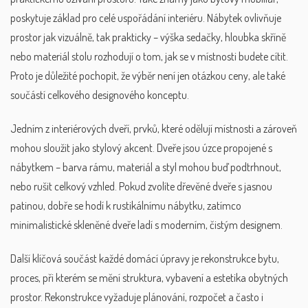
poskytuje základ pro celé uspořádání interiéru.
Nábytek ovlivňuje
prostor jak vizuálně, tak prakticky – výška sedačky, hloubka skříně
nebo materiál stolu rozhodují o tom, jak se v místnosti budete cítit.
Proto je důležité pochopit, že výběr není jen otázkou ceny, ale také
součástí celkového designového konceptu.
Jedním z
interiérových dveří
,
prvků, které odělují místnosti a zároveň
mohou sloužit jako stylový akcent
. Dveře jsou úzce propojené s
nábytkem – barva rámu, materiál a styl mohou buď podtrhnout,
nebo rušit celkový vzhled. Pokud zvolíte dřevěné dveře s jasnou
patinou, dobře se hodí k rustikálnímu nábytku, zatímco
minimalistické skleněné dveře ladí s moderním, čistým designem.
Další klíčová součást každé domácí úpravy je
rekonstrukce bytu
,
proces, při kterém se mění struktura, vybavení a estetika obytných
prostor
. Rekonstrukce vyžaduje plánování, rozpočet a často i