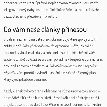
odbornou konzultaci. Správně naplánovaná rekonstrukce umožní
integrovat nový nábytek, optimální úložné řešení a moderní dveře
bez zbytečného přetěžování prostoru.
Co vám naše články přinesou
V dalším seznamu najdete praktické návody, které spojují tyto tři
entity. Např.
Jak vybrat nábytek do bytu
vám ukáže, jak měřit
místnost, vybrat materiály a zohlednit multifunkční řešení.
Jak
správně změřit a zkrátit dveře
vám poradí, jak bezpečně upravit rám,
aby ladil s novým nábytkem. A
Jak efektivně rozmístit nábytek v
obýváku
vám pomůže vytvořit funkční a vizuálně příjemný plán,
který využije každou centimetr.
Každý článek byl vytvořen s ohledem na různé úrovně zkušeností –
od začátečníků až po kutily, kteří už mají základní nástroje a chtějí
projekt posunout do další fáze. Přitom se soustředíme na konkrétní