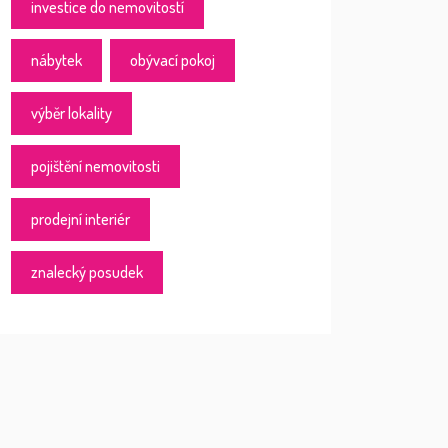
investice do nemovitostí
nábytek
obývací pokoj
výběr lokality
pojištění nemovitosti
prodejní interiér
znalecký posudek