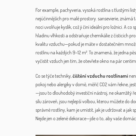
For example,
pachyveria
,
vysoká rostlina s tlustými li
nejúčinnějších pro malé prostory.
sansevierie
,
známá ta
noci uvolňuje kyslík, což ji činí ideální pro ložnici. A co
s
hladinu vlhkosti a odstraňuje chemikálie z čisticích pr
kvalitu vzduchu—pokud je máte v dostatečném množstv
rostlinu na každých 9–12 m². To znamená, že jedna pěs
vyčistit vzduch jen tím, že otevřete okno na pár centim
Co se týče techniky,
čištění vzduchu rostlinami
není
pokoj nebo alergiky v domě, měřič CO2 vám řekne, jestl
—jsou to dlouhodobý investiční nástroj, ne okamžitý řeše
sílu zároveň, jsou nejlepší volbou, kterou můžete do dom
správné rostliny, kam je umístit, jak je udržovat a jak s
Nejde jen o zelené dekorace—jde o to, aby vaše domác