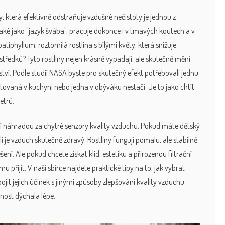
sty, která efektivně odstraňuje vzdušné nečistoty
je jednou z
ké jako "jazyk švába"
, pracuje dokonce i v tmavých koutech a v
patiphyllum
,
roztomilá rostlina s bílými květy, která snižuje
ostředků
? Tyto rostliny nejen krásně vypadají, ale skutečně mění
í. Podle studií NASA byste pro skutečný efekt potřebovali jednu
tovaná v kuchyni nebo jedna v obýváku nestačí. Je to jako chtít
etrů.
 náhradou za chytré senzory kvality vzduchu. Pokud máte dětský
i je vzduch skutečně zdravý. Rostliny fungují pomalu, ale stabilně
ní. Ale pokud chcete získat klid, estetiku a přirozenou filtrační
u přijít. V naší sbírce najdete praktické tipy na to, jak vybrat
pojit jejich účinek s jinými způsoby zlepšování kvality vzduchu.
nost dýchala lépe.