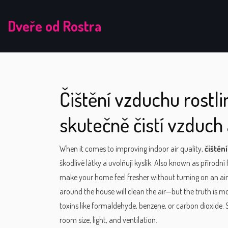
Dveře od Rostra
Čištění vzduchu rostli
skutečně čistí vzduch 
When it comes to improving indoor air quality,
čištěn
škodlivé látky a uvolňují kyslík
. Also known as
přírodní 
make your home feel fresher without turning on an air 
around the house will clean the air—but the truth is 
toxins like formaldehyde, benzene, or carbon dioxide.
room size, light, and ventilation.