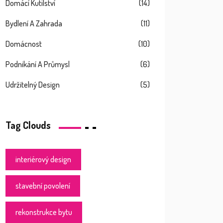
Domácí Kutilství
(14)
Bydlení A Zahrada
(11)
Domácnost
(10)
Podnikání A Průmysl
(6)
Udržitelný Design
(5)
Tag Clouds
interiérový design
stavební povolení
rekonstrukce bytu