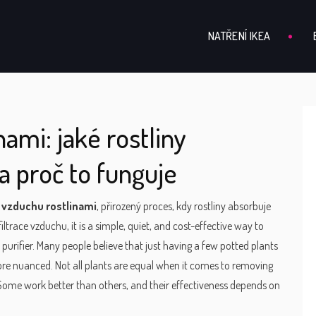
NATŘENÍ IKEA
nami: jaké rostliny
a proč to funguje
í vzduchu rostlinami
,
přirozený proces, kdy rostliny absorbuje
filtrace vzduchu
, it is a simple, quiet, and cost-effective way to
purifier.
Many people believe that just having a few potted plants
more nuanced. Not all plants are equal when it comes to removing
 Some work better than others, and their effectiveness depends on