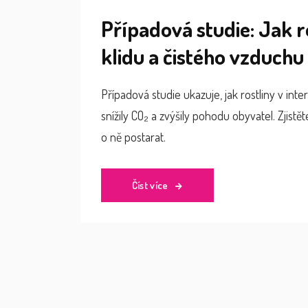
Případová studie: Jak r
klidu a čistého vzduchu
Případová studie ukazuje, jak rostliny v inte
snížily CO₂ a zvýšily pohodu obyvatel. Zjistěte
o ně postarat.
Číst více