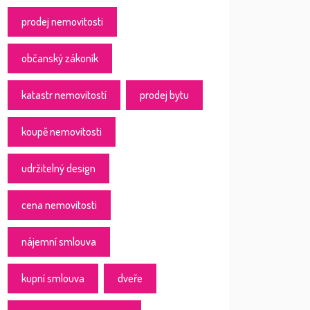
prodej nemovitosti
občanský zákoník
katastr nemovitostí
prodej bytu
koupě nemovitosti
udržitelný design
cena nemovitosti
nájemní smlouva
kupní smlouva
dveře