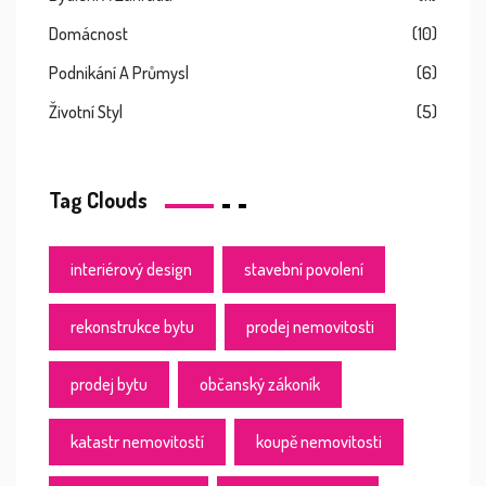
Domácnost
(10)
Podnikání A Průmysl
(6)
Životní Styl
(5)
Tag Clouds
interiérový design
stavební povolení
rekonstrukce bytu
prodej nemovitosti
prodej bytu
občanský zákoník
katastr nemovitostí
koupě nemovitosti