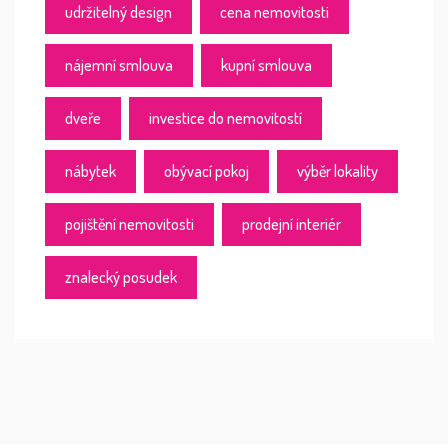
udržitelný design
cena nemovitosti
nájemní smlouva
kupní smlouva
dveře
investice do nemovitostí
nábytek
obývací pokoj
výběr lokality
pojištění nemovitosti
prodejní interiér
znalecký posudek