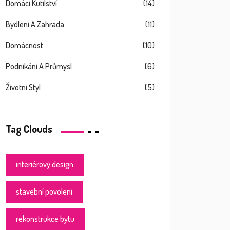
Domácí Kutilství
(14)
Bydlení A Zahrada
(11)
Domácnost
(10)
Podnikání A Průmysl
(6)
Životní Styl
(5)
Tag Clouds
interiérový design
stavební povolení
rekonstrukce bytu