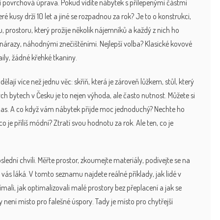
ní povrchová úprava. Pokud vidíte nábytek s přilepenými částmi
ré kusy drží 10 let a jiné se rozpadnou za rok? Je to o konstrukci,
u
,
prostoru, který prožije několik nájemníků a každý z nich ho
 nárazy, náhodnými znečištěními. Nejlepší volba? Klasické kovové
ily, žádné křehké tkaniny.
dělají více než jednu věc: skříň, která je zároveň lůžkem, stůl, který
ých bytech v Česku je to nejen výhoda, ale často nutnost. Můžete si
 i čas. A co když vám nábytek přijde moc jednoduchý? Nechte ho
co je příliš módní? Ztratí svou hodnotu za rok. Ale ten, co je
ní chvíli. Měřte prostor, zkoumejte materiály, podívejte se na
o vás láká. V tomto seznamu najdete reálné příklady, jak lidé v
ímali, jak optimalizovali malé prostory bez přeplacení a jak se
 není místo pro falešné úspory. Tady je místo pro chytřejší