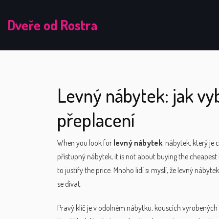
Dveře od Rostra
Levný nábytek: jak vyb
přeplacení
When you look for
levný nábytek
,
nábytek, který je 
přístupný nábytek
, it is not about buying the cheapest
to justify the price.
Mnoho lidí si myslí, že levný nábyte
se dívat.
Pravý klíč je v
odolném nábytku
,
kouscích vyrobených 