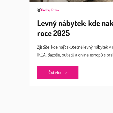
Ondřej Kozák
Levný nábytek: kde naku
roce 2025
Zjistěte, kde najít skutečně levný nábytek v
IKEA, Bazoše, outletů a online eshopů s pra
Číst více