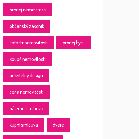
prodej nemovitosti
občanský zákoník
katastr nemovitostí
prodej bytu
koupě nemovitosti
udržitelný design
cena nemovitosti
nájemní smlouva
kupní smlouva
dveře