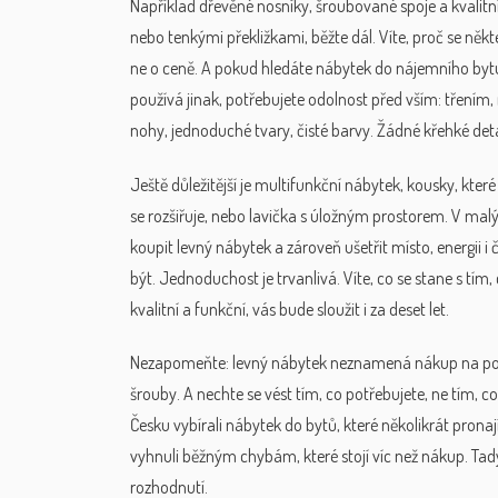
Například dřevěné nosníky, šroubované spoje a kvalit
nebo tenkými překližkami, běžte dál. Víte, proč se někte
ne o ceně. A pokud hledáte nábytek do
nájemního byt
používá jinak
, potřebujete odolnost před vším: třením,
nohy, jednoduché tvary, čisté barvy. Žádné křehké deta
Ještě důležitější je
multifunkční nábytek
,
kousky, které 
se rozšiřuje, nebo lavička s úložným prostorem
. V mal
koupit levný nábytek a zároveň ušetřit místo, energii
být. Jednoduchost je trvanlivá. Víte, co se stane s tím, 
kvalitní a funkční, vás bude sloužit i za deset let.
Nezapomeňte: levný nábytek neznamená nákup na posled
šrouby. A nechte se vést tím, co potřebujete, ne tím, c
Česku vybírali nábytek do bytů, které několikrát pronaj
vyhnuli běžným chybám, které stojí víc než nákup. Tady
rozhodnutí.