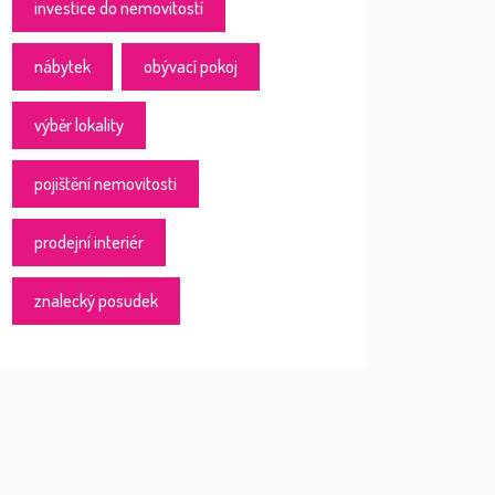
investice do nemovitostí
nábytek
obývací pokoj
výběr lokality
pojištění nemovitosti
prodejní interiér
znalecký posudek