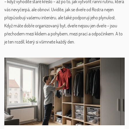
– když vyhodíte staré křeslo – až po to, jak vytvořit ranní rutinu, která
vás nevyčerpá, ale obnoví. Uvidíte, jak se dveře od Rostra nejen
přizpůsobují vašemu interiéru, ale také podporují jeho plynulost.
Když máte dobře organizovaný byt, dveře nejsou jen dveře – jsou
přechodem mezi klidem a pohybem, mezi prací a odpočinkem. A to
je ten rozdíl, který si všimnete každý den.