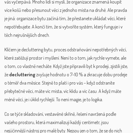
vás vyčerpává. Mnoho lidí si myslí, že organizace znamená koupit
více košů nebo přesunout věci z jednoho místa na druhé. Ale pravda
je jiná: organizace bytu začíná tím, že přestanete ukládat věci, které
nepotřebujete. A končí tím, že si vytvoříte systém, který funguje i v
těch nejrušnějších dnech.
Klíčem je
decluttering bytu
,
proces odstraňování nepotřebných věcí,
které zatěžují prostor i myšlení
. Není to o tom, jak rychle vymete, ale
o tom, co vlastně necháte. Když jste připravili byt k prodeji, zjistili jste,
že
decluttering
zvyšuje hodnotu o 7–10 % a zkracuje dobu prodeje
o téměř dva měsíce. Stejně to platí i pro vás – když odstraníte
přebytečné věci, máte víc místa, víc klidu a víc času. A když máte
méně věcí, je i úklid rychlejší. To není magie, je to logika.
Co se týče skladování,
vestavěné skříně
,
řešení navržená podle
vašeho prostoru, která maximalizují každý centimetr
, jsou
nejúčinnější nástroj pro malé byty. Nejsou jen o tom, že se do nich