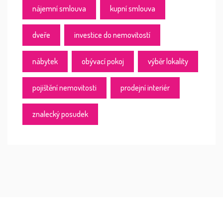
nájemní smlouva
kupní smlouva
dveře
investice do nemovitostí
nábytek
obývací pokoj
výběr lokality
pojištění nemovitosti
prodejní interiér
znalecký posudek