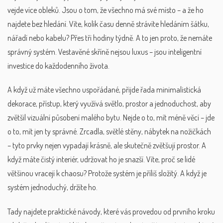
vejde více obleků. Jsou o tom, že všechno má své místo – a že ho
najdete bez hledání. Víte, kolik času denně strávíte hledáním šátku,
nářadí nebo kabelu? Přes tři hodiny týdně. A to jen proto, že nemáte
správný systém. Vestavěné skříně nejsou luxus – jsou inteligentní
investice do každodenního života.
A když už máte všechno uspořádané, přijde řada
minimalistická
dekorace
,
přístup, který využívá světlo, prostor a jednoduchost, aby
zvětšil vizuální působení malého bytu
. Nejde o to, mít méně věcí – jde
o to, mít jen ty správné. Zrcadla, světlé stěny, nábytek na nožičkách
– tyto prvky nejen vypadají krásně, ale skutečně zvětšují prostor. A
když máte čistý interiér, udržovat ho je snazší. Víte, proč se lidé
většinou vracejí k chaosu? Protože systém je příliš složitý. A když je
systém jednoduchý, držíte ho.
Tady najdete praktické návody, které vás provedou od prvního kroku