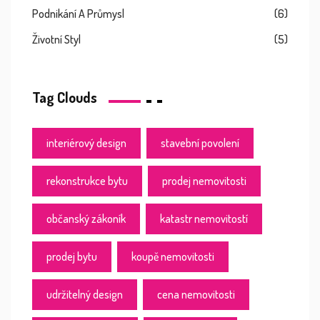
Podnikání A Průmysl
(6)
Životní Styl
(5)
Tag Clouds
interiérový design
stavební povolení
rekonstrukce bytu
prodej nemovitosti
občanský zákoník
katastr nemovitostí
prodej bytu
koupě nemovitosti
udržitelný design
cena nemovitosti