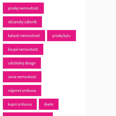
prodej nemovitosti
občanský zákoník
katastr nemovitostí
prodej bytu
koupě nemovitosti
udržitelný design
cena nemovitosti
nájemní smlouva
kupní smlouva
dveře