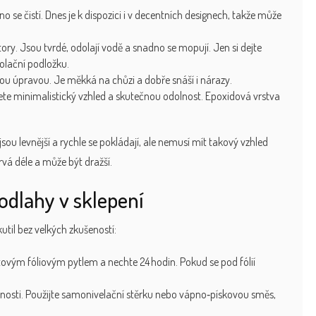
 se čistí. Dnes je k dispozici i v decentních designech, takže může
ory. Jsou tvrdé, odolají vodě a snadno se mopují. Jen si dejte
olační podložku.
ou úpravou. Je měkká na chůzi a dobře snáší i nárazy.
te minimalistický vzhled a skutečnou odolnost. Epoxidová vrstva
 jsou levnější a rychle se pokládají, ale nemusí mít takový vzhled
trvá déle a může být dražší.
odlahy v sklepení
util bez velkých zkušeností:
stovým fóliovým pytlem a nechte 24 hodin. Pokud se pod fólií
osti. Použijte samonivelační stěrku nebo vápno‑pískovou směs,