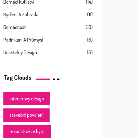
Domácí Kutilství
(14)
Bydlení A Zahrada
(11)
Domácnost
(10)
Podnikání A Průmysl
(6)
Udržitelný Design
(5)
Tag Clouds
interiérový design
stavební povolení
rekonstrukce bytu