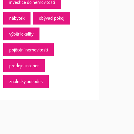
investice do nemovitostí
nábytek
obývací pokoj
výběr lokality
pojištění nemovitosti
prodejní interiér
znalecký posudek