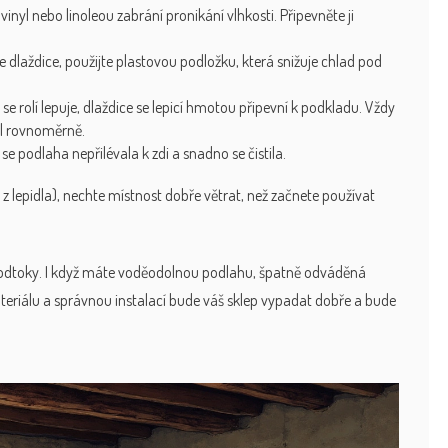
vinyl nebo linoleou zabrání pronikání vlhkosti. Připevněte ji
e dlaždice, použijte plastovou podložku, která snižuje chlad pod
 se rolí lepuje, dlaždice se lepicí hmotou připevní k podkladu. Vždy
al rovnoměrně.
y se podlaha nepřilévala k zdi a snadno se čistila.
 z lepidla), nechte místnost dobře větrat, než začnete používat
a odtoky. I když máte voděodolnou podlahu, špatně odváděná
riálu a správnou instalací bude váš sklep vypadat dobře a bude