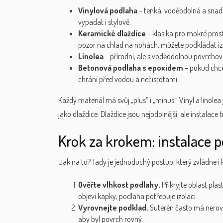
Vinylová podlaha
– tenká, voděodolná a snadno
vypadat i stylově.
Keramické dlaždice
– klasika pro mokré prost
pozor na chlad na nohách, můžete podkládat iz
Linolea
– přírodní, ale s voděodolnou povrchov
Betonová podlaha s epoxidem
– pokud chce
chrání před vodou a nečistotami.
Každý materiál má svůj „plus“ i „mínus“. Vinyl a linolea
jako dlaždice. Dlaždice jsou nejodolnější, ale instalace 
Krok za krokem: instalace p
Jak na to? Tady je jednoduchý postup, který zvládne i k
Ověřte vlhkost podlahy.
Přikryjte oblast pla
objeví kapky, podlaha potřebuje izolaci.
Vyrovnejte podklad.
Suterén často má nerovn
aby byl povrch rovný.