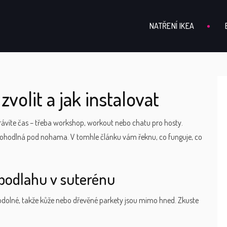
NATŘENÍ IKEA
volit a jak instalovat
trávíte čas – třeba workshop, workout nebo chatu pro hosty.
 pohodlná pod nohama. V tomhle článku vám řeknu, co funguje, co
 podlahu v suterénu
odolné, takže kůže nebo dřevěné parkety jsou mimo hned. Zkuste