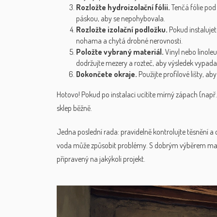
Rozložte hydroizolační fólii.
Tenčá fólie pod 
páskou, aby se nepohybovala.
Rozložte izolační podložku.
Pokud instalujet
nohama a chytá drobné nerovnosti.
Položte vybraný materiál.
Vinyl nebo linoleu
dodržujte mezery a rozteč, aby výsledek vypad
Dokončete okraje.
Použijte profilové lišty, ab
Hotovo! Pokud po instalaci ucítíte mírný zápach (např.
sklep běžně.
Jedna poslední rada: pravidelně kontrolujte těsnění 
voda může způsobit problémy. S dobrým výběrem mate
připravený na jakýkoli projekt.