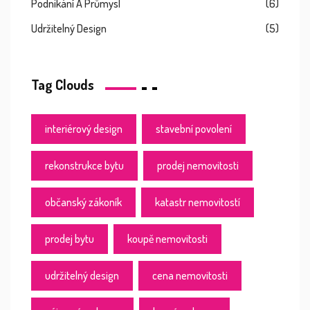
Podnikání A Průmysl
(6)
Udržitelný Design
(5)
Tag Clouds
interiérový design
stavební povolení
rekonstrukce bytu
prodej nemovitosti
občanský zákoník
katastr nemovitostí
prodej bytu
koupě nemovitosti
udržitelný design
cena nemovitosti