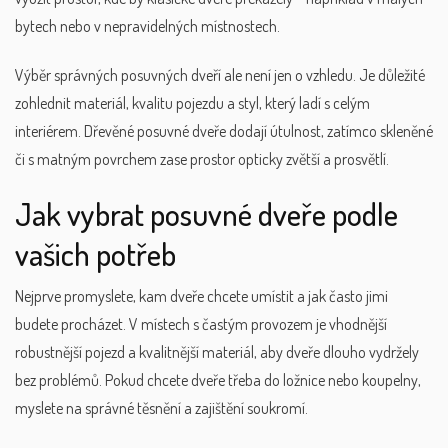
bytech nebo v nepravidelných místnostech.
Výběr správných posuvných dveří ale není jen o vzhledu. Je důležité
zohlednit materiál, kvalitu pojezdu a styl, který ladí s celým
interiérem. Dřevěné posuvné dveře dodají útulnost, zatímco skleněné
či s matným povrchem zase prostor opticky zvětší a prosvětlí.
Jak vybrat posuvné dveře podle
vašich potřeb
Nejprve promyslete, kam dveře chcete umístit a jak často jimi
budete procházet. V místech s častým provozem je vhodnější
robustnější pojezd a kvalitnější materiál, aby dveře dlouho vydržely
bez problémů. Pokud chcete dveře třeba do ložnice nebo koupelny,
myslete na správné těsnění a zajištění soukromí.