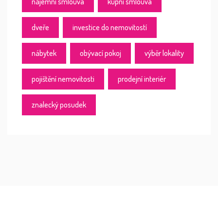
nájemní smlouva
kupní smlouva
dveře
investice do nemovitostí
nábytek
obývací pokoj
výběr lokality
pojištění nemovitosti
prodejní interiér
znalecký posudek