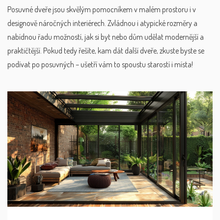
Posuvné dveře jsou skvělým pomocníkem v malém prostoru i v
designově náročných interiérech. Zvládnou i atypické rozměry a
nabídnou řadu možností, jak si byt nebo dům udělat modernější a
praktičtější. Pokud tedy řešíte, kam dát další dveře, zkuste byste se
podívat po posuvných – ušetří vám to spoustu starostí i místa!