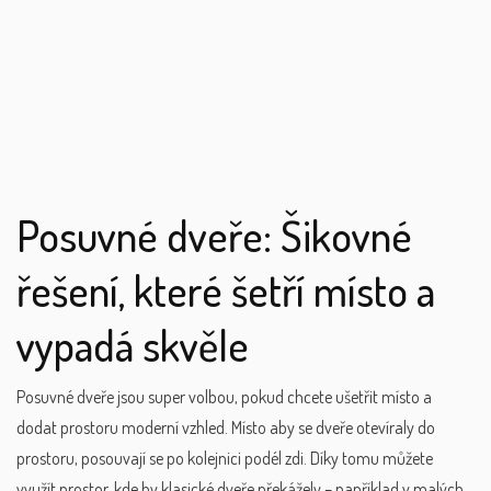
Posuvné dveře: Šikovné
řešení, které šetří místo a
vypadá skvěle
Posuvné dveře jsou super volbou, pokud chcete ušetřit místo a
dodat prostoru moderní vzhled. Místo aby se dveře otevíraly do
prostoru, posouvají se po kolejnici podél zdi. Díky tomu můžete
využít prostor, kde by klasické dveře překážely – například v malých