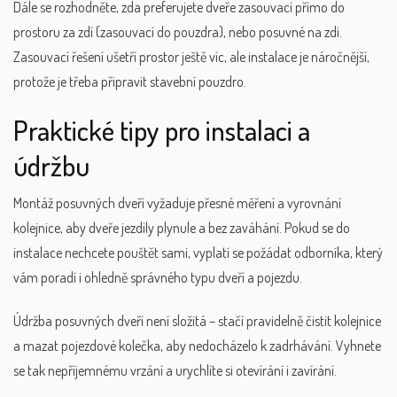
Dále se rozhodněte, zda preferujete dveře zasouvací přímo do
prostoru za zdí (zasouvací do pouzdra), nebo posuvné na zdi.
Zasouvací řešení ušetří prostor ještě víc, ale instalace je náročnější,
protože je třeba připravit stavební pouzdro.
Praktické tipy pro instalaci a
údržbu
Montáž posuvných dveří vyžaduje přesné měření a vyrovnání
kolejnice, aby dveře jezdily plynule a bez zaváhání. Pokud se do
instalace nechcete pouštět sami, vyplatí se požádat odborníka, který
vám poradí i ohledně správného typu dveří a pojezdu.
Údržba posuvných dveří není složitá – stačí pravidelně čistit kolejnice
a mazat pojezdové kolečka, aby nedocházelo k zadrhávání. Vyhnete
se tak nepříjemnému vrzání a urychlíte si otevírání i zavírání.