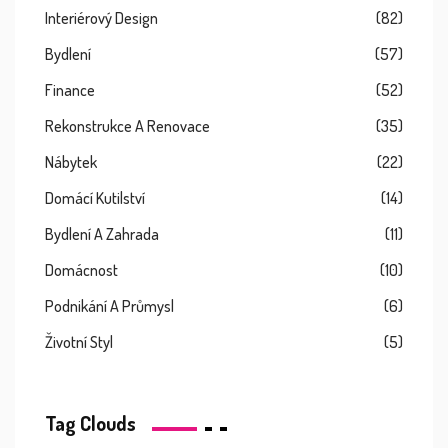
Interiérový Design
(82)
Bydlení
(57)
Finance
(52)
Rekonstrukce A Renovace
(35)
Nábytek
(22)
Domácí Kutilství
(14)
Bydlení A Zahrada
(11)
Domácnost
(10)
Podnikání A Průmysl
(6)
Životní Styl
(5)
Tag Clouds