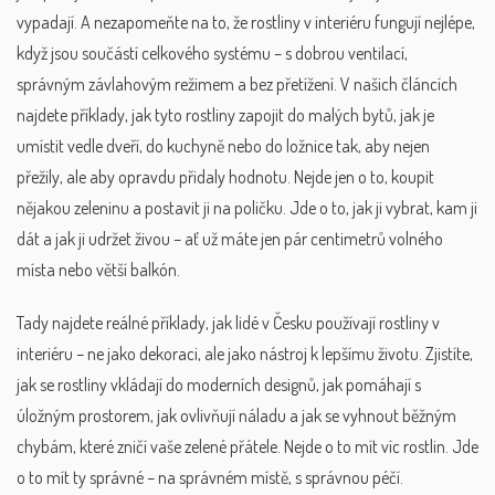
vypadají. A nezapomeňte na to, že rostliny v interiéru fungují nejlépe,
když jsou součástí celkového systému – s dobrou ventilací,
správným závlahovým režimem a bez přetížení. V našich článcích
najdete příklady, jak tyto rostliny zapojit do malých bytů, jak je
umístit vedle dveří, do kuchyně nebo do ložnice tak, aby nejen
přežily, ale aby opravdu přidaly hodnotu. Nejde jen o to, koupit
nějakou zeleninu a postavit ji na poličku. Jde o to, jak ji vybrat, kam ji
dát a jak ji udržet živou – ať už máte jen pár centimetrů volného
místa nebo větší balkón.
Tady najdete reálné příklady, jak lidé v Česku používají rostliny v
interiéru – ne jako dekoraci, ale jako nástroj k lepšímu životu. Zjistíte,
jak se rostliny vkládají do moderních designů, jak pomáhají s
úložným prostorem, jak ovlivňují náladu a jak se vyhnout běžným
chybám, které zničí vaše zelené přátele. Nejde o to mít víc rostlin. Jde
o to mít ty správné – na správném místě, s správnou péčí.