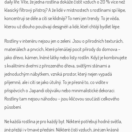
daily life.
Víte, že jedna rostlina dokáže čistit vzduch o 20 % více než
klasický filtrový přístroj? A že lidé v místnostech s rostlinami spí lépe,
koncentrují se déle a cítí se klidněji? To není jen trendy. To je věda,
kterou už dlouho používají designéři a lidé, kteří chtějí bydlet lépe.
Rostliny v interiéru nejsou jen o zeleni. Jsou o
přírodních texturách
,
materiálech a prvcích, které přenášejí pocit přírody do domova –
jako dřevo, kámen, lněné látky nebo listy rostlin
.
Když je kombinujete
s kvalitními dveřmi z přirozeného dřeva, světlými stěnami a
jednoduchým nábytkem, vzniká prostor, který nejen vypadá
příjemně, ale i cítí se jako útulný. To je přesně to, co vidíte v
příspěvcích o Japandi obýváku nebo minimalistické dekoraci.
Rostliny tam nejsou náhodou – jsou klíčovou součástí celkového
působení.
Ne každá rostlina je pro každý byt. Některé potřebují hodně světla,
jiné přežijí i v tmavé předsíni. Některé čistí vzduch, jiné jen krásně