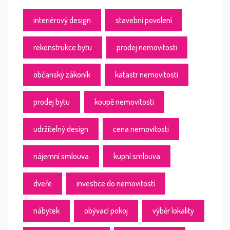
interiérový design
stavební povolení
rekonstrukce bytu
prodej nemovitosti
občanský zákoník
katastr nemovitostí
prodej bytu
koupě nemovitosti
udržitelný design
cena nemovitosti
nájemní smlouva
kupní smlouva
dveře
investice do nemovitostí
nábytek
obývací pokoj
výběr lokality