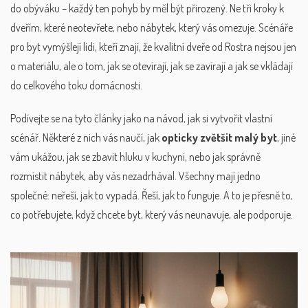
do obýváku – každý ten pohyb by měl být přirozený. Ne tři kroky k
dveřím, které neotevřete, nebo nábytek, který vás omezuje. Scénáře
pro byt vymýšlejí lidi, kteří znají, že kvalitní dveře od Rostra nejsou jen
o materiálu, ale o tom, jak se otevírají, jak se zavírají a jak se vkládají
do celkového toku domácnosti.
Podívejte se na tyto články jako na návod, jak si vytvořit vlastní
scénář. Některé z nich vás naučí, jak
opticky zvětšit malý byt
, jiné
vám ukážou, jak se zbavit hluku v kuchyni, nebo jak správně
rozmístit nábytek, aby vás nezadrhával. Všechny mají jedno
společné: neřeší, jak to vypadá. Řeší, jak to funguje. A to je přesně to,
co potřebujete, když chcete byt, který vás neunavuje, ale podporuje.