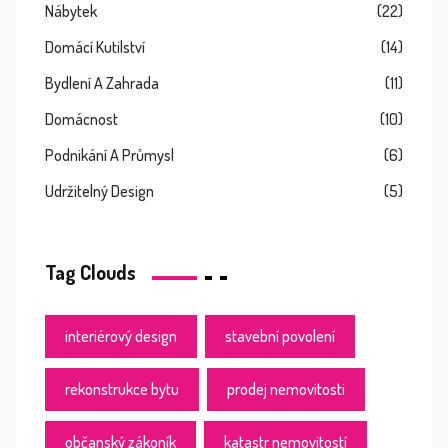
Nábytek
(22)
Domácí Kutilství
(14)
Bydlení A Zahrada
(11)
Domácnost
(10)
Podnikání A Průmysl
(6)
Udržitelný Design
(5)
Tag Clouds
interiérový design
stavební povolení
rekonstrukce bytu
prodej nemovitosti
občanský zákoník
katastr nemovitostí