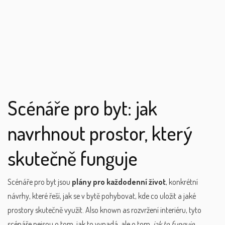
Scénáře pro byt: jak
navrhnout prostor, který
skutečně funguje
Scénáře pro byt jsou
plány pro každodenní život
,
konkrétní
návrhy, které řeší, jak se v bytě pohybovat, kde co uložit a jaké
prostory skutečně využít
. Also known as
rozvržení interiéru
, tyto
scénáře nejsou o tom, jak to vypadá, ale o tom,
jak to funguje
.