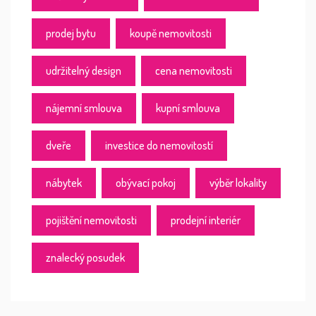
prodej bytu
koupě nemovitosti
udržitelný design
cena nemovitosti
nájemní smlouva
kupní smlouva
dveře
investice do nemovitostí
nábytek
obývací pokoj
výběr lokality
pojištění nemovitosti
prodejní interiér
znalecký posudek