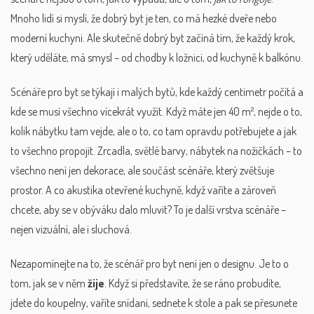
Mnoho lidí si myslí, že dobrý byt je ten, co má hezké dveře nebo
moderní kuchyni. Ale skutečně dobrý byt začíná tím, že každý krok,
který uděláte, má smysl – od chodby k ložnici, od kuchyně k balkónu.
Scénáře pro byt se týkají i
malých bytů
,
kde každý centimetr počítá a
kde se musí všechno vícekrát využít
. Když máte jen 40 m², nejde o to,
kolik nábytku tam vejde, ale o to, co tam opravdu potřebujete a jak
to všechno propojit. Zrcadla, světlé barvy, nábytek na nožičkách – to
všechno není jen dekorace, ale součást scénáře, který zvětšuje
prostor. A co
akustika otevřené kuchyně
,
když vaříte a zároveň
chcete, aby se v obýváku dalo mluvit
? To je další vrstva scénáře –
nejen vizuální, ale i sluchová.
Nezapomínejte na to, že scénář pro byt není jen o designu. Je to o
tom, jak se v něm
žije
. Když si představíte, že se ráno probudíte,
jdete do koupelny, vaříte snídani, sednete k stole a pak se přesunete