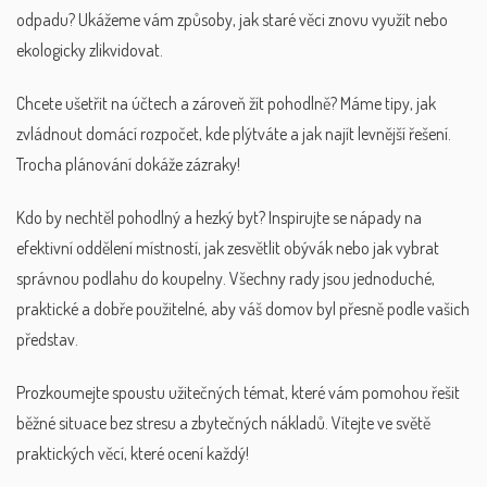
odpadu? Ukážeme vám způsoby, jak staré věci znovu využít nebo
ekologicky zlikvidovat.
Chcete ušetřit na účtech a zároveň žít pohodlně? Máme tipy, jak
zvládnout domácí rozpočet, kde plýtváte a jak najít levnější řešení.
Trocha plánování dokáže zázraky!
Kdo by nechtěl pohodlný a hezký byt? Inspirujte se nápady na
efektivní oddělení místností, jak zesvětlit obývák nebo jak vybrat
správnou podlahu do koupelny. Všechny rady jsou jednoduché,
praktické a dobře použitelné, aby váš domov byl přesně podle vašich
představ.
Prozkoumejte spoustu užitečných témat, které vám pomohou řešit
běžné situace bez stresu a zbytečných nákladů. Vítejte ve světě
praktických věcí, které ocení každý!