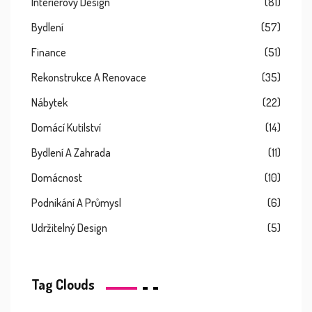
Interiérový Design
(81)
Bydlení
(57)
Finance
(51)
Rekonstrukce A Renovace
(35)
Nábytek
(22)
Domácí Kutilství
(14)
Bydlení A Zahrada
(11)
Domácnost
(10)
Podnikání A Průmysl
(6)
Udržitelný Design
(5)
Tag Clouds