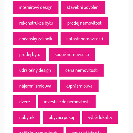
interiérový design
stavební povolení
rekonstrukce bytu
prodej nemovitosti
občanský zákoník
katastr nemovitostí
prodej bytu
koupě nemovitosti
udržitelný design
cena nemovitosti
nájemní smlouva
kupní smlouva
dveře
investice do nemovitostí
nábytek
obývací pokoj
výběr lokality
pojištění nemovitosti
prodejní interiér