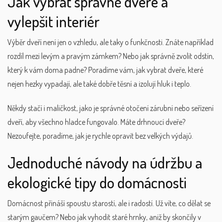
Jak vybrat správné dveře a
vylepšit interiér
Výběr dveří není jen o vzhledu, ale taky o funkčnosti. Znáte například
rozdíl mezi levým a pravým zámkem? Nebo jak správně zvolit odstín,
který k vám doma padne? Poradíme vám, jak vybrat dveře, které
nejen hezky vypadají, ale také dobře těsní a izolují hluk i teplo.
Někdy stačí i maličkost, jako je správné otočení zárubní nebo seřízení
dveří, aby všechno hladce fungovalo. Máte drhnoucí dveře?
Nezoufejte, poradíme, jak je rychle opravit bez velkých výdajů.
Jednoduché návody na údržbu a
ekologické tipy do domácnosti
Domácnost přináší spoustu starostí, ale i radostí. Už víte, co dělat se
starým gaučem? Nebo jak vyhodit staré hrnky, aniž by skončily v