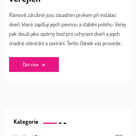
Rámové zárubně jsou zásadním prvkem při instalaci
dveří, které zajišťují jejich pevnou a stabilní polohu. Veřej
pak slouží jako opěrný bod pro uchycení dveří a jejich
snadné otevírání a zavírání. Tento článek vás provede
základními informacemi o rámových zárubních a
veřejích, včetně tipů pro správnou instalaci a zajímavých
Číst více
faktů o jejich použití. Dozvíte se také, jak vybrat správné
materiály a jaké jsou nejčastější chyby při montáži.
Kategorie