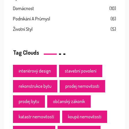
Domácnost
(10)
Podnikání A Průmysl
(6)
Životní Styl
(5)
Tag Clouds
interiérový design
stavební povolení
rekonstrukce bytu
prodej nemovitosti
prodej bytu
občanský zákoník
katastr nemovitostí
koupě nemovitosti