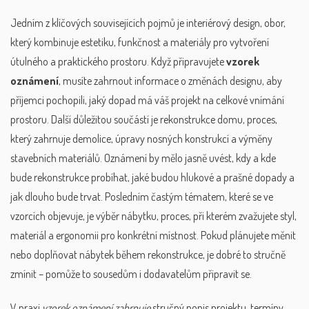
Jedním z klíčových souvisejících pojmů je
interiérový design
,
obor,
který kombinuje estetiku, funkčnost a materiály pro vytvoření
útulného a praktického prostoru
. Když připravujete
vzorek
oznámení
, musíte zahrnout informace o změnách designu, aby
příjemci pochopili, jaký dopad má váš projekt na celkové vnímání
prostoru. Další důležitou součástí je
rekonstrukce domu
,
proces,
který zahrnuje demolice, úpravy nosných konstrukcí a výměny
stavebních materiálů
. Oznámení by mělo jasně uvést, kdy a kde
bude rekonstrukce probíhat, jaké budou hlukové a prašné dopady a
jak dlouho bude trvat. Posledním častým tématem, které se ve
vzorcích objevuje, je
výběr nábytku
,
proces, při kterém zvažujete styl,
materiál a ergonomii pro konkrétní místnost
. Pokud plánujete měnit
nebo doplňovat nábytek během rekonstrukce, je dobré to stručně
zmínit – pomůže to sousedům i dodavatelům připravit se.
V praxi
vzorek oznámení zahrnuje
stručný popis projektu, termíny,