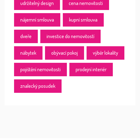
udržitelný design
cena nemovitosti
nájemní smlouva
kupní smlouva
dveře
investice do nemovitostí
nábytek
obývací pokoj
výběr lokality
pojištění nemovitosti
prodejní interiér
znalecký posudek