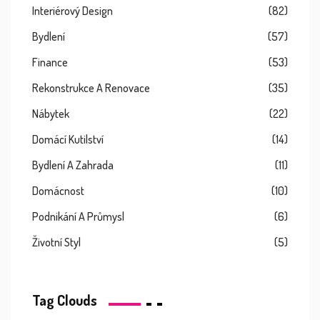
Interiérový Design
(82)
Bydlení
(57)
Finance
(53)
Rekonstrukce A Renovace
(35)
Nábytek
(22)
Domácí Kutilství
(14)
Bydlení A Zahrada
(11)
Domácnost
(10)
Podnikání A Průmysl
(6)
Životní Styl
(5)
Tag Clouds