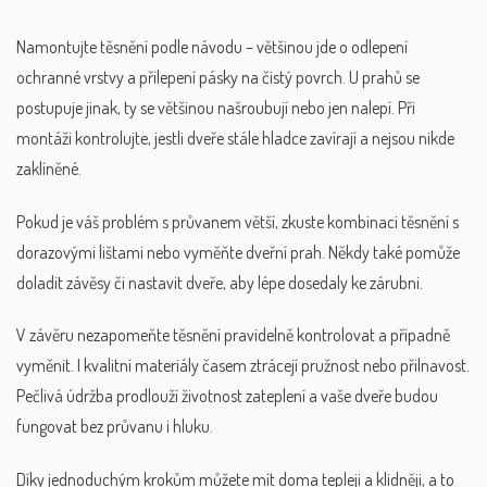
Namontujte těsnění podle návodu – většinou jde o odlepení
ochranné vrstvy a přilepení pásky na čistý povrch. U prahů se
postupuje jinak, ty se většinou našroubují nebo jen nalepí. Při
montáži kontrolujte, jestli dveře stále hladce zavírají a nejsou nikde
zaklíněné.
Pokud je váš problém s průvanem větší, zkuste kombinaci těsnění s
dorazovými lištami nebo vyměňte dveřní prah. Někdy také pomůže
doladit závěsy či nastavit dveře, aby lépe dosedaly ke zárubni.
V závěru nezapomeňte těsnění pravidelně kontrolovat a případně
vyměnit. I kvalitní materiály časem ztrácejí pružnost nebo přilnavost.
Pečlivá údržba prodlouží životnost zateplení a vaše dveře budou
fungovat bez průvanu i hluku.
Díky jednoduchým krokům můžete mít doma tepleji a klidněji, a to