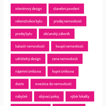
interiérový design
stavební povolení
rekonstrukce bytu
prodej nemovitosti
prodej bytu
občanský zákoník
katastr nemovitostí
koupě nemovitosti
udržitelný design
cena nemovitosti
nájemní smlouva
kupní smlouva
dveře
investice do nemovitostí
nábytek
obývací pokoj
výběr lokality