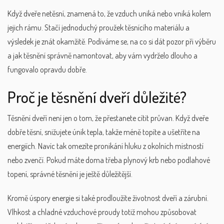
Když dveře netěsní, znamená to, že vzduch uniká nebo vniká kolem
jejich rámu. Stačí jednoduchý proužek těsnícího materiálu a
výsledek je znát okamžitě. Podíváme se, na co si dát pozor při výběru
a jak těsnění správně namontovat, aby vám vydrželo dlouho a
fungovalo opravdu dobře.
Proč je těsnění dveří důležité?
Těsnění dveří není jen o tom, že přestanete cítit průvan. Když dveře
dobře těsní, snižujete únik tepla, takže méně topíte a ušetříte na
energiích. Navíc tak omezíte pronikání hluku z okolních místností
nebo zvenčí. Pokud máte doma třeba plynový krb nebo podlahové
topení, správné těsnění je ještě důležitější.
Kromě úspory energie si také prodloužíte životnost dveří a zárubní.
Vlhkost a chladné vzduchové proudy totiž mohou způsobovat