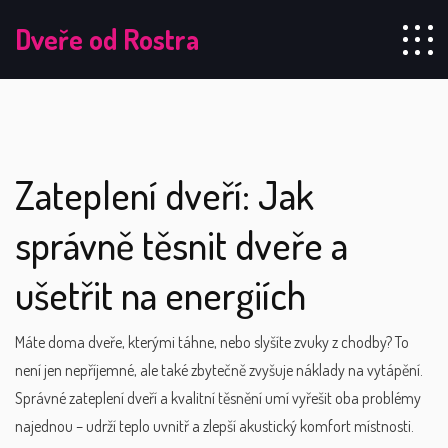
Dveře od Rostra
Zateplení dveří: Jak
správně těsnit dveře a
ušetřit na energiích
Máte doma dveře, kterými táhne, nebo slyšíte zvuky z chodby? To
není jen nepříjemné, ale také zbytečně zvyšuje náklady na vytápění.
Správné zateplení dveří a kvalitní těsnění umí vyřešit oba problémy
najednou – udrží teplo uvnitř a zlepší akustický komfort místnosti.