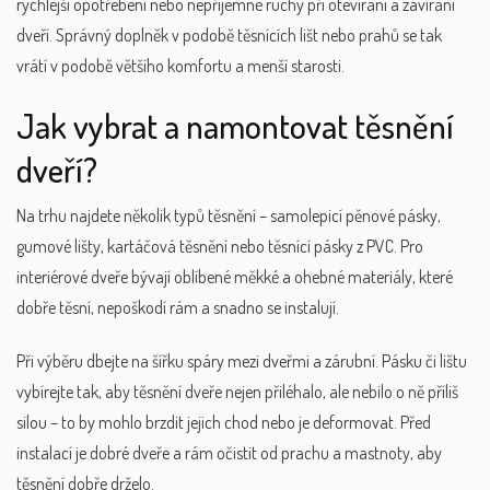
rychlejší opotřebení nebo nepříjemné ruchy při otevírání a zavírání
dveří. Správný doplněk v podobě těsnících lišt nebo prahů se tak
vrátí v podobě většího komfortu a menší starosti.
Jak vybrat a namontovat těsnění
dveří?
Na trhu najdete několik typů těsnění – samolepicí pěnové pásky,
gumové lišty, kartáčová těsnění nebo těsnící pásky z PVC. Pro
interiérové dveře bývají oblíbené měkké a ohebné materiály, které
dobře těsní, nepoškodí rám a snadno se instalují.
Při výběru dbejte na šířku spáry mezi dveřmi a zárubní. Pásku či lištu
vybírejte tak, aby těsnění dveře nejen přiléhalo, ale nebilo o ně příliš
silou – to by mohlo brzdit jejich chod nebo je deformovat. Před
instalací je dobré dveře a rám očistit od prachu a mastnoty, aby
těsnění dobře drželo.