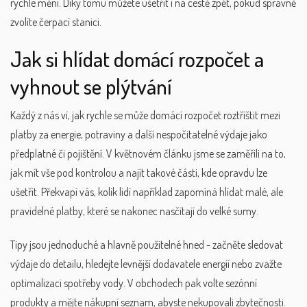
rychle mění. Díky tomu můžete ušetřit i na cestě zpět, pokud správně
zvolíte čerpací stanici.
Jak si hlídat domácí rozpočet a
vyhnout se plýtvání
Každý z nás ví, jak rychle se může domácí rozpočet roztříštit mezi
platby za energie, potraviny a další nespočitatelné výdaje jako
předplatné či pojištění. V květnovém článku jsme se zaměřili na to,
jak mít vše pod kontrolou a najít takové části, kde opravdu lze
ušetřit. Překvapí vás, kolik lidí například zapomíná hlídat malé, ale
pravidelné platby, které se nakonec nasčítají do velké sumy.
Tipy jsou jednoduché a hlavně použitelné hned - začněte sledovat
výdaje do detailu, hledejte levnější dodavatele energií nebo zvažte
optimalizaci spotřeby vody. V obchodech pak volte sezónní
produkty a mějte nákupní seznam, abyste nekupovali zbytečnosti.