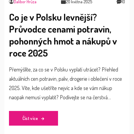
Dalibor Hrůza
20 května 2025
10
Co je v Polsku levnější?
Průvodce cenami potravin,
pohonných hmot a nákupů v
roce 2025
Přemýšlíte, za co se v Polsku vyplatí utrácet? Přehled
aktuálních cen potravin, paliv, drogerie i oblečení v roce
2025. Víte, kde ušetříte nejvíc a kde se vám nákup
naopak nemusí vyplatit? Podívejte se na čerstvá
srovnání a tipy, jak z polského nákupu vytěžit maximum.
Číst více