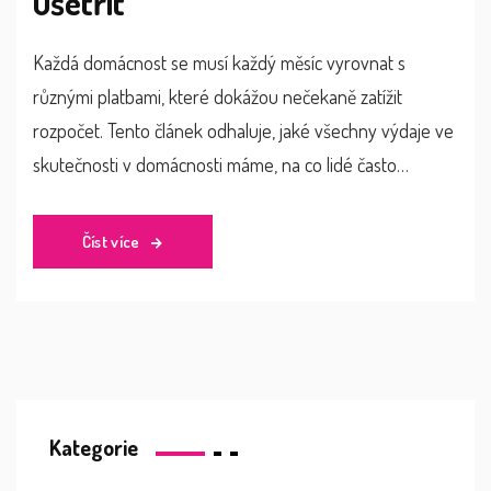
ušetřit
Každá domácnost se musí každý měsíc vyrovnat s
různými platbami, které dokážou nečekaně zatížit
rozpočet. Tento článek odhaluje, jaké všechny výdaje ve
skutečnosti v domácnosti máme, na co lidé často
zapomínají a hlavně kde hledat chytrá úsporná řešení.
Konkrétně probereme náklady na bydlení, energii, vodu,
Číst více
potraviny, předplatné, pojištění a další nenápadné
položky. Nechybí reálné tipy pro efektivní správu peněz
a inspirace ze světa chytrého šetření. Pokud chcete mít
své výdaje pod kontrolou, najdete zde užitečné rady i
pár překvapení.
Kategorie