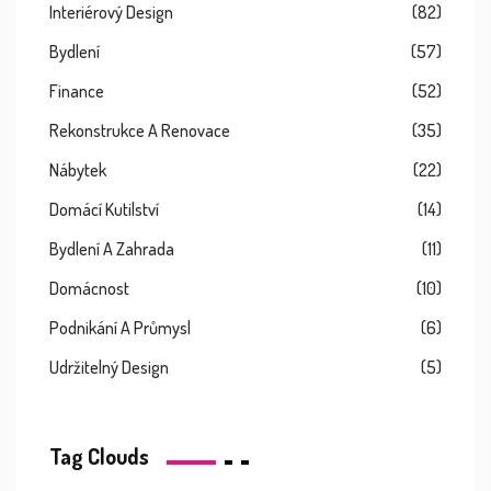
Interiérový Design
(82)
Bydlení
(57)
Finance
(52)
Rekonstrukce A Renovace
(35)
Nábytek
(22)
Domácí Kutilství
(14)
Bydlení A Zahrada
(11)
Domácnost
(10)
Podnikání A Průmysl
(6)
Udržitelný Design
(5)
Tag Clouds