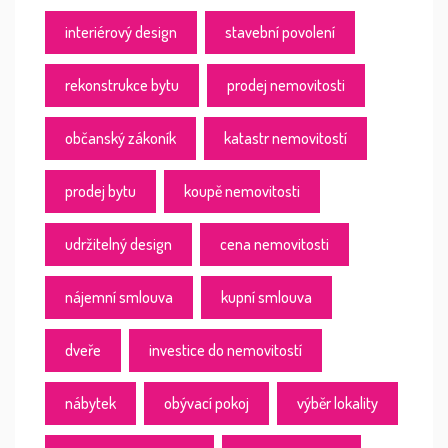
interiérový design
stavební povolení
rekonstrukce bytu
prodej nemovitosti
občanský zákoník
katastr nemovitostí
prodej bytu
koupě nemovitosti
udržitelný design
cena nemovitosti
nájemní smlouva
kupní smlouva
dveře
investice do nemovitostí
nábytek
obývací pokoj
výběr lokality