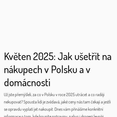
Květen 2025: Jak ušetřit na
nákupech v Polsku a v
domácnosti
Už jste přemýšleli, za co v Polsku v roce 2025 utrácet a co raději
nekupovat? Spousta lidí je zvědavá, jaké ceny nás tam čekají a jestli
se opravdu vyplatí jet nakoupit. Dnes vám přinášíme konkrétní
informace o tom, kde koupíte potraviny, palivo i drogerii levněji.