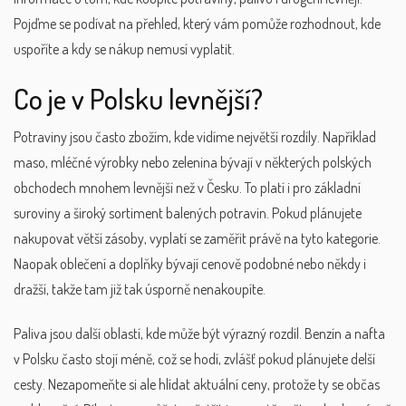
Pojďme se podívat na přehled, který vám pomůže rozhodnout, kde
uspoříte a kdy se nákup nemusí vyplatit.
Co je v Polsku levnější?
Potraviny jsou často zbožím, kde vidíme největší rozdíly. Například
maso, mléčné výrobky nebo zelenina bývají v některých polských
obchodech mnohem levnější než v Česku. To platí i pro základní
suroviny a široký sortiment balených potravin. Pokud plánujete
nakupovat větší zásoby, vyplatí se zaměřit právě na tyto kategorie.
Naopak oblečení a doplňky bývají cenově podobné nebo někdy i
dražší, takže tam již tak úsporně nenakoupíte.
Paliva jsou další oblastí, kde může být výrazný rozdíl. Benzín a nafta
v Polsku často stojí méně, což se hodí, zvlášť pokud plánujete delší
cesty. Nezapomeňte si ale hlídat aktuální ceny, protože ty se občas