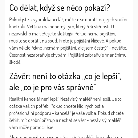
Co dělat, když se něco pokazí?
Pokud jste si vybrali kancelář, můžete se obrátit na jejich vnitřní
kontrolu. Většina má odborný tým, který řeší stížnosti. U
nezávislého makléře je to složitější. Pokud nemá pojištění,
musíte se obrátit na soud. Proto je pojištění klíčové. A pokud
vám někdo řekne „nemám pojištění, ale jsem čestný“ - nevěřte.
Čestnost nezabraňuje chybám. Pojištění zabraňuje finančnímu
škodě.
Závěr: není to otázka „co je lepší“,
ale „co je pro vás správné“
Realitní kancelář není lepší. Nezávislý makléř není lepší. Je to
otázka vašich potřeb. Pokud chcete klid, rychlost a
profesionální podporu - kancelář je vaše volba. Pokud chcete
šetřit, mít osobní přístup a nechat se vést - nezávislý makléř
vám může pomoci lépe.
Ale nezapomeňte na jednu věc: každý makléř, bez ohledu na