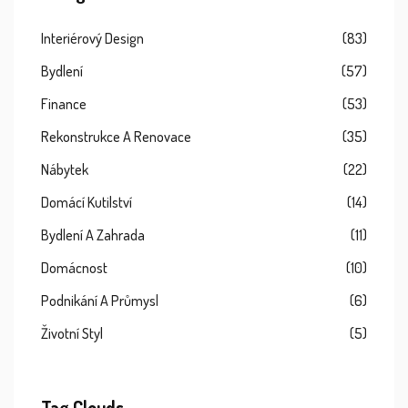
Interiérový Design
(83)
Bydlení
(57)
Finance
(53)
Rekonstrukce A Renovace
(35)
Nábytek
(22)
Domácí Kutilství
(14)
Bydlení A Zahrada
(11)
Domácnost
(10)
Podnikání A Průmysl
(6)
Životní Styl
(5)
Tag Clouds