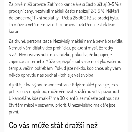
Za prvé: nižší provize. Zatímco kanceláře si často účtují 3-5 % z
prodejní ceny, nezávislí makléři často nabízejí 2-3,5 %. Někteří
dokonce mají fixní poplatky - třeba 25 000 Kč za prodej bytu.
To může u větší nemovitosti znamenat ušetření desítek tisíc
korun.
Za druhé: personalizace. Nezávislý makléř nemá pevné pravidla.
Nemusí vám dělat video prohlídku, pokud si myslí, že fotky
stačí. Nemusí vás nutit na schůzku, pokud ví, že kupující je
zájemce z internetu. Může se přizpůsobit vašemu stylu, vašemu
tempu, vašim potřebám. Pokud jste někdo, kdo chce, aby vám
někdo opravdu naslouchal - tohle je vaše volba.
A ještě jedna výhoda: koncentrace. Když makléř pracuje jen s
pěti klienty najednou, může věnovat každému větší pozornost.
U kanceláře, kde makléř má 30 klientů, se můžete ocitnout na
čtvrtém místě v seznamu priorit. U nezávislého makléře jste
první.
Co vás může stát dražší než