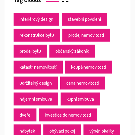
interiérový design
stavební povolení
rekonstrukce bytu
prodej nemovitosti
prodej bytu
občanský zákoník
katastr nemovitostí
koupě nemovitosti
udržitelný design
cena nemovitosti
nájemní smlouva
kupní smlouva
dveře
investice do nemovitostí
nábytek
obývací pokoj
výběr lokality