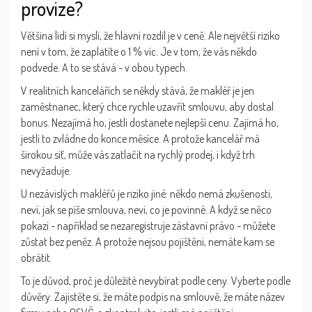
provize?
Většina lidí si myslí, že hlavní rozdíl je v ceně. Ale největší riziko
není v tom, že zaplatíte o 1 % víc. Je v tom, že vás někdo
podvede. A to se stává - v obou typech.
V realitních kancelářích se někdy stává, že makléř je jen
zaměstnanec, který chce rychle uzavřít smlouvu, aby dostal
bonus. Nezajímá ho, jestli dostanete nejlepší cenu. Zajímá ho,
jestli to zvládne do konce měsíce. A protože kancelář má
širokou síť, může vás zatlačit na rychlý prodej, i když trh
nevyžaduje.
U nezávislých makléřů je riziko jiné: někdo nemá zkušenosti,
neví, jak se píše smlouva, neví, co je povinné. A když se něco
pokazí - například se nezaregistruje zástavní právo - můžete
zůstat bez peněz. A protože nejsou pojištěni, nemáte kam se
obrátit.
To je důvod, proč je důležité nevybírat podle ceny. Vyberte podle
důvěry. Zajistěte si, že máte podpis na smlouvě, že máte název