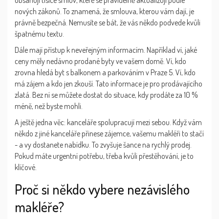
obsahují tisíce smluv, které se pravidelně aktualizují podle
nových zákonů. To znamená, že smlouva, kterou vám dají, je
právně bezpečná. Nemusíte se bát, že vás někdo podvede kvůli
špatnému textu.
Dále mají přístup k neveřejným informacím. Například ví, jaké
ceny měly nedávno prodané byty ve vašem domě. Ví, kdo
zrovna hledá byt s balkonem a parkováním v Praze 5. Ví, kdo
má zájem a kdo jen zkouší. Tato informace je pro prodávajícího
zlatá. Bez ní se můžete dostat do situace, kdy prodáte za 10 %
méně, než byste mohli.
A ještě jedna věc: kanceláře spolupracují mezi sebou. Když vám
někdo z jiné kanceláře přinese zájemce, vašemu makléři to stačí
- a vy dostanete nabídku. To zvyšuje šance na rychlý prodej.
Pokud máte urgentní potřebu, třeba kvůli přestěhování, je to
klíčové.
Proč si někdo vybere nezávislého
makléře?