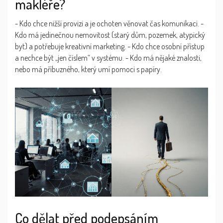
makléře?
- Kdo chce nižší provizi a je ochoten věnovat čas komunikaci. -
Kdo má jedinečnou nemovitost (starý dům, pozemek, atypický
byt) a potřebuje kreativní marketing. - Kdo chce osobní přístup
a nechce být „jen číslem“ v systému. - Kdo má nějaké znalosti,
nebo má příbuzného, který umí pomoci s papíry.
Co dělat před podepsáním