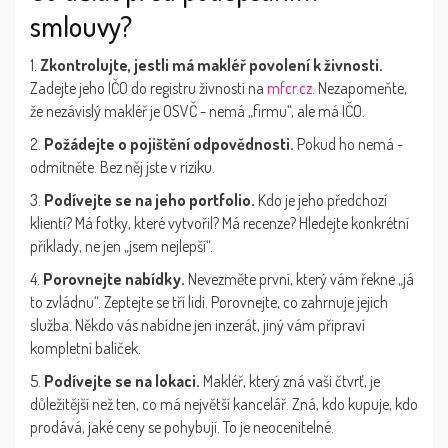
smlouvy?
1.
Zkontrolujte, jestli má makléř povolení k živnosti.
Zadejte jeho IČO do registru živností na
mfcr.cz
. Nezapomeňte,
že nezávislý makléř je OSVČ - nemá „firmu“, ale má IČO.
2.
Požádejte o pojištění odpovědnosti.
Pokud ho nemá -
odmítněte. Bez něj jste v riziku.
3.
Podívejte se na jeho portfolio.
Kdo je jeho předchozí
klienti? Má fotky, které vytvořil? Má recenze? Hledejte konkrétní
příklady, ne jen „jsem nejlepší“.
4.
Porovnejte nabídky.
Nevezměte první, který vám řekne „já
to zvládnu“. Zeptejte se tří lidí. Porovnejte, co zahrnuje jejich
služba. Někdo vás nabídne jen inzerát, jiný vám připraví
kompletní balíček.
5.
Podívejte se na lokaci.
Makléř, který zná vaši čtvrť, je
důležitější než ten, co má největší kancelář. Zná, kdo kupuje, kdo
prodává, jaké ceny se pohybují. To je neocenitelné.