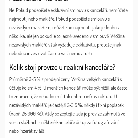
Ne. Pokud podepíšete exkluzivní smlouvu s kanceláří, nemůžete
najmout jiného makléře. Pokud podepíšete smlouvu s
nezávislým makléřem, můžete ho najmout i jako jednoho z
několika, ale jen pokud je to jasně uvedeno v smlouvě. Většina
nezávislých makléřů však vyžaduje exkluzivitu, protože jinak
nebudou investovat čas do vaší nemovitosti.
Kolik stojí provize u realitní kanceláře?
Průměrně 3-5 % z prodejní ceny. Většina velkých kanceláří si
účtuje kolem 4 %. U menších kanceláří může být nižší, ale často
to znamená, že nebudou mít tak dobrou infrastrukturu. U
nezávislých makléřů je častější 2-3,5 %, někdy i fixní poplatek
(např. 25 000 Kč). Vždy se zeptejte, zda je provize zahrnutá ve
všech službách - některé kanceláře účtují za fotografování
nebo inzerát zvlášť.