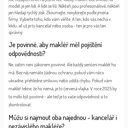
model, je jen lidí. A lidé se liší. Někteří jsou profesionálové, někteří
jen hledají rychlý zisk. Zkoumejte, nevybírejte podle jména
firmy. Vyberte toho, kdo vám věříte. A ten, kdo vás nechá v
klidu, ať už je to kancelář nebo osoba - ten je pro vás ten
správný.
Je povinné, aby makléř měl pojištění
odpovědnosti?
Ne, zatím není zákonem povinné. Ale každý seriózní makléř ho
má. Bez něj nemáte žádnou ochranu, pokud vám něco
ukradne, přehlédne smlouvu nebo udělá chybu. Pokud vám
makléř řekne, že ho nemá, je to červená vlajka. V roce 2025 by
to mělo být povinné - ale teď je to vaše odpovědnost si to
zkontrolovat.
Můžu si najmout oba najednou - kancelář i
nezávislého makléře?