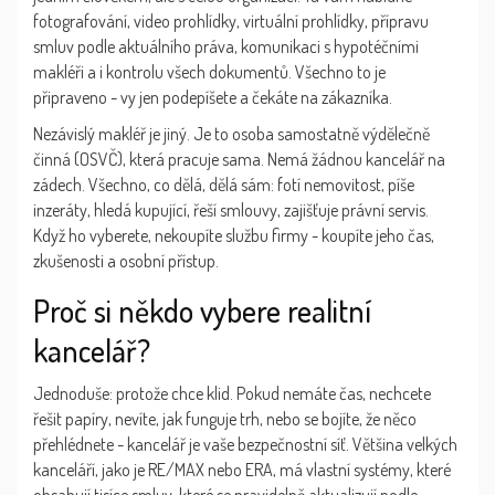
fotografování, video prohlídky, virtuální prohlídky, přípravu
smluv podle aktuálního práva, komunikaci s hypotéčními
makléři a i kontrolu všech dokumentů. Všechno to je
připraveno - vy jen podepíšete a čekáte na zákazníka.
Nezávislý makléř je jiný. Je to osoba samostatně výdělečně
činná (OSVČ), která pracuje sama. Nemá žádnou kancelář na
zádech. Všechno, co dělá, dělá sám: fotí nemovitost, píše
inzeráty, hledá kupující, řeší smlouvy, zajišťuje právní servis.
Když ho vyberete, nekoupíte službu firmy - koupíte jeho čas,
zkušenosti a osobní přístup.
Proč si někdo vybere realitní
kancelář?
Jednoduše: protože chce klid. Pokud nemáte čas, nechcete
řešit papíry, nevíte, jak funguje trh, nebo se bojíte, že něco
přehlédnete - kancelář je vaše bezpečnostní síť. Většina velkých
kanceláří, jako je RE/MAX nebo ERA, má vlastní systémy, které