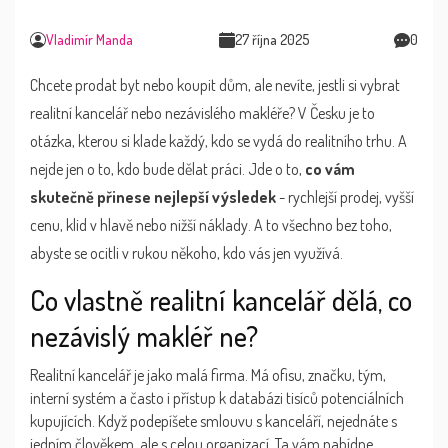
Vladimír Manda
27 října 2025
0
Chcete prodat byt nebo koupit dům, ale nevíte, jestli si vybrat
realitní kancelář nebo nezávislého makléře? V Česku je to
otázka, kterou si klade každý, kdo se vydá do realitního trhu. A
nejde jen o to, kdo bude dělat práci. Jde o to,
co vám
skutečně přinese nejlepší výsledek
- rychlejší prodej, vyšší
cenu, klid v hlavě nebo nižší náklady. A to všechno bez toho,
abyste se ocitli v rukou někoho, kdo vás jen využívá.
Co vlastně realitní kancelář dělá, co
nezávislý makléř ne?
Realitní kancelář je jako malá firma. Má ofisu, značku, tým,
interní systém a často i přístup k databázi tisíců potenciálních
kupujících. Když podepíšete smlouvu s kanceláří, nejednáte s
jedním člověkem, ale s celou organizací. Ta vám nabídne