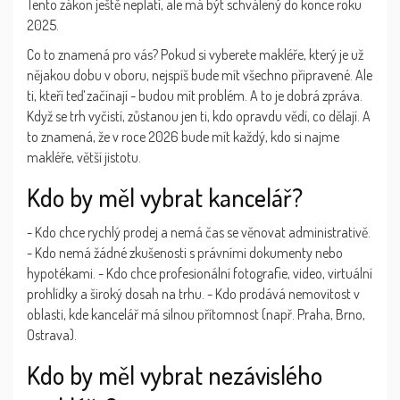
Tento zákon ještě neplatí, ale má být schválený do konce roku
2025.
Co to znamená pro vás? Pokud si vyberete makléře, který je už
nějakou dobu v oboru, nejspíš bude mít všechno připravené. Ale
ti, kteří teď začínají - budou mít problém. A to je dobrá zpráva.
Když se trh vyčistí, zůstanou jen ti, kdo opravdu vědí, co dělají. A
to znamená, že v roce 2026 bude mít každý, kdo si najme
makléře, větší jistotu.
Kdo by měl vybrat kancelář?
- Kdo chce rychlý prodej a nemá čas se věnovat administrativě.
- Kdo nemá žádné zkušenosti s právními dokumenty nebo
hypotékami. - Kdo chce profesionální fotografie, video, virtuální
prohlídky a široký dosah na trhu. - Kdo prodává nemovitost v
oblasti, kde kancelář má silnou přítomnost (např. Praha, Brno,
Ostrava).
Kdo by měl vybrat nezávislého