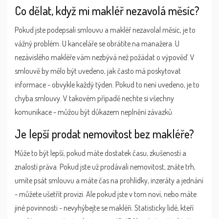
Co dělat, když mi makléř nezavolá měsíc?
Pokud jste podepsali smlouvu a makléř nezavolal měsíc, je to
vážný problém. U kanceláře se obrátíte na manažera. U
nezávislého makléře vám nezbývá než požádat o výpověď. V
smlouvě by mělo být uvedeno, jak často má poskytovat
informace - obvykle každý týden. Pokud to není uvedeno, je to
chyba smlouvy. V takovém případě nechte si všechny
komunikace - můžou být důkazem neplnění závazků.
Je lepší prodat nemovitost bez makléře?
Může to být lepší, pokud máte dostatek času, zkušeností a
znalostí práva. Pokud jste už prodávali nemovitost, znáte trh,
umíte psát smlouvu a máte čas na prohlídky, inzeráty a jednání
- můžete ušetřit provizi. Ale pokud jste v tom noví, nebo máte
jiné povinnosti - nevyhýbejte se makléři. Statisticky lidé, kteří