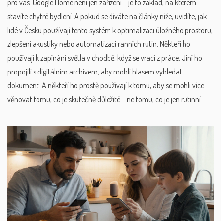
pro vás. Google Home není jen zařízení – je to základ, na kterém
stavíte chytré bydlení. A pokud se díváte na články níže, uvidíte, jak
lidé v Česku používají tento systém k optimalizaci úložného prostoru,
zlepšení akustiky nebo automatizaci ranních rutin. Někteří ho
používají k zapínání světla v chodbě, když se vrací z práce. Jiní ho
propojili s digitálním archívem, aby mohli hlasem vyhledat
dokument. A někteří ho prostě používají k tomu, aby se mohli více
věnovat tomu, co je skutečně důležité – ne tomu, co je jen rutinní.