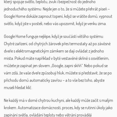
který spojuje světlo, teplotu, zvuk i bezpečnost do jednoho
jednoduchého systému.
Nejde jen o to, že si můžete přehrát píseň –
Google Home dokáže zapnout topení, když se vrátíte domů, vypnout
světlo, když jste v posteli, nebo vás upozornit, když je venku zima.
Google Home funguje nejlépe, když je součástí většího systému.
Chytré zařízení
,
od chytrých žárovek přes termostaty až po závěsné
dveře s elektromagnetickým zámkem
se dají ovládat z jednoho
místa. Pokud máte například v bytě vestavěné skříně s osvětlením,
můžete je zapínat jen slovem „Google, zapni skříň“. Nebo pokud se
vám zdá, že vaše dveře způsobují hluk, můžete si představit, že se po
příchodu domů automaticky zavřou – a to vše bez toho, abyste
museli hledat klíč.
Ne každý má v domě chytrou kuchyni, ale každý může začít s malým
krokem.
Automatizace domácnosti
,
proces, kdy se rutinní úkoly jako
zapínání světla, ovládání teploty nebo větrání provádějí