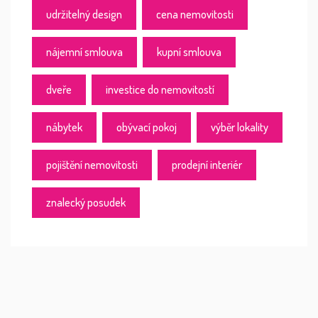
udržitelný design
cena nemovitosti
nájemní smlouva
kupní smlouva
dveře
investice do nemovitostí
nábytek
obývací pokoj
výběr lokality
pojištění nemovitosti
prodejní interiér
znalecký posudek