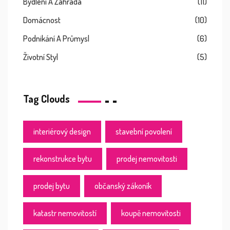
Bydlení A Zahrada
(11)
Domácnost
(10)
Podnikání A Průmysl
(6)
Životní Styl
(5)
Tag Clouds
interiérový design
stavební povolení
rekonstrukce bytu
prodej nemovitosti
prodej bytu
občanský zákoník
katastr nemovitostí
koupě nemovitosti