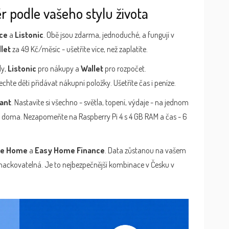
r podle vašeho stylu života
ce
a
Listonic
. Obě jsou zdarma, jednoduché, a fungují v
let
za 49 Kč/měsíc - ušetříte více, než zaplatíte.
ly,
Listonic
pro nákupy a
Wallet
pro rozpočet.
hte děti přidávat nákupní položky. Ušetříte čas i peníze.
ant
. Nastavíte si všechno - světla, topení, výdaje - na jednom
s doma. Nezapomeňte na Raspberry Pi 4 s 4 GB RAM a čas - 6
le Home
a
Easy Home Finance
. Data zůstanou na vašem
 hackovatelná. Je to nejbezpečnější kombinace v Česku v