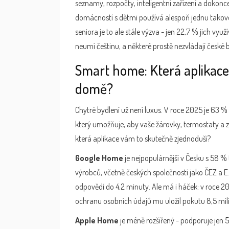
seznamy, rozpočty, inteligentní zařízení a dokonc
domácností s dětmi používá alespoň jednu takov
seniora je to ale stále výzva - jen 22,7 % jich využí
neumí češtinu, a některé prostě nezvládají české
Smart home: Která aplikac
domě?
Chytré bydlení už není luxus. V roce 2025 je 63 %
který umožňuje, aby vaše žárovky, termostaty a 
která aplikace vám to skutečně zjednoduší?
Google Home
je nejpopulárnější v Česku s 58 % 
výrobců, včetně českých společností jako ČEZ a E
odpovědí do 4,2 minuty. Ale má i háček: v roce 20
ochranu osobních údajů mu uložil pokutu 8,5 mil
Apple Home
je méně rozšířený - podporuje jen 5 