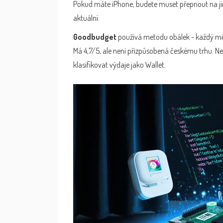
Pokud máte iPhone, budete muset přepnout na jin
aktuální.
Goodbudget
používá metodu obálek - každý měsí
Má 4,7/5, ale není přizpůsobená českému trhu. N
klasifikovat výdaje jako Wallet.