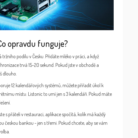
Co opravdu funguje?
% tržního podílu v Česku. Přidáte mléko v práci, a když
nchronizace trvá 15-20 sekund. Pokud jste v obchodě a
iš dlouho.
poruje 12 kalendářových systémů, můžete přiřadit úkol k
tnímu místu. Listonic to umí jen s 3 kalendáři. Pokud máte
řešení.
te s přáteli v restauraci, aplikace spočítá, kolik má každý
dnou českou bankou - jen s třemi. Pokud chcete, aby se vám
volba.