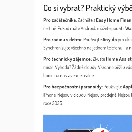
Co si vybrat? Praktický výbě
Pro začátečníka:
Začněte s
Easy Home Finan
češtině. Pokud máte Android, můžete použít i
Wal
Pro rodinu s dětmi:
Používejte
Any.do
pro úko
Synchronizujte všechno na jednom telefonu - a nec
Pro technicky zájemce:
Zkuste
Home Assist
místě. Výhoda? Žádné cloudy. Všechno běží u vá
hodin na nastavení je reálné.
Pro bezpečnostní paranoidy:
Používejte
App
iPhone. Nejsou v cloudu. Nejsou prodejné. Nejsou
roce 2025.