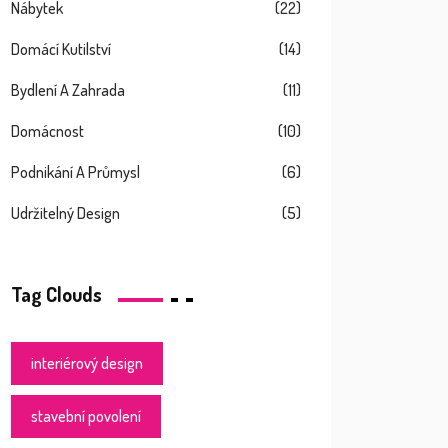
Nábytek
(22)
Domácí Kutilství
(14)
Bydlení A Zahrada
(11)
Domácnost
(10)
Podnikání A Průmysl
(6)
Udržitelný Design
(5)
Tag Clouds
interiérový design
stavební povolení