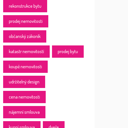
rekonstrukce bytu
prodej nemovitosti
občanský zákoník
katastr nemovitostí
prodej bytu
koupě nemovitosti
udržitelný design
cena nemovitosti
nájemní smlouva
kupní smlouva
dveře