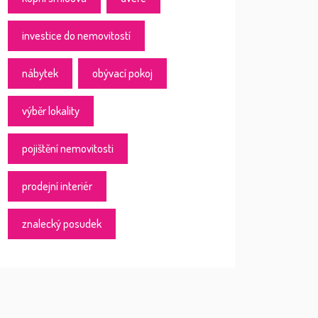
investice do nemovitostí
nábytek
obývací pokoj
výběr lokality
pojištění nemovitosti
prodejní interiér
znalecký posudek