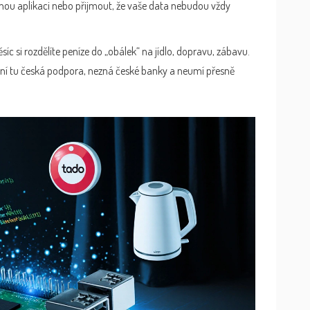
ou aplikaci nebo přijmout, že vaše data nebudou vždy
c si rozdělíte peníze do „obálek“ na jídlo, dopravu, zábavu.
ení tu česká podpora, nezná české banky a neumí přesně