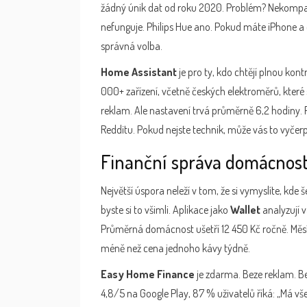
žádný únik dat od roku 2020. Problém? Nekompati
nefunguje. Philips Hue ano. Pokud máte iPhone a c
správná volba.
Home Assistant
je pro ty, kdo chtějí plnou kon
000+ zařízení, včetně českých elektroměrů, které
reklam. Ale nastavení trvá průměrně 6,2 hodiny. Po
Redditu. Pokud nejste technik, může vás to vyčerp
Finanční správa domácnosti
Největší úspora neleží v tom, že si vymyslíte, kde še
byste si to všimli. Aplikace jako
Wallet
analyzují v
Průměrná domácnost ušetří 12 450 Kč ročně. Měsíč
méně než cena jednoho kávy týdně.
Easy Home Finance
je zdarma. Beze reklam. B
4,8/5 na Google Play, 87 % uživatelů říká: „Má vš