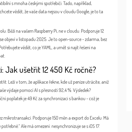
bilní s mnoha českými spotřebiči. Tado, například,
hcete vědět, že vaše data nejsou v cloudu Google, je to ta
trolu. Běží na vašem Raspberry Pi, ne v cloudu. Podporuje 12
 se objeví v listopadu 2025. Je to open-source - zdarma, bez
třebujete vědět, co je YAML, a umět si najít řešení na
at.
: Jak ušetřit 12 450 Kč ročně?
třit. Leží v tom, že aplikace řekne, kde už peníze utrácíte, aniž
aše výdaje pomocí AI s přesností 92,4 %. Výsledek?
ní poplatek je 49 Kč za synchronizaci s bankou - což je
ez mikrotransakcí. Podporuje 150 měn a export do Excelu. Má
e potřebné.“ Ale má omezení: nesynchronizuje se s iOS 17.