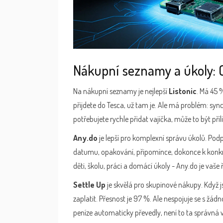
Nákupní seznamy a úkoly: 
Na nákupní seznamy je nejlepší
Listonic
. Má 45 
přijdete do Tesca, už tam je. Ale má problém: sy
potřebujete rychle přidat vajíčka, může to být příl
Any.do
je lepší pro komplexní správu úkolů. Pod
datumu, opakování, připomínce, dokonce k konkré
děti, školu, práci a domácí úkoly - Any.do je vaše 
Settle Up
je skvělá pro skupinové nákupy. Když js
zaplatit. Přesnost je 97 %. Ale nespojuje se s žá
peníze automaticky převedly, není to ta správná 