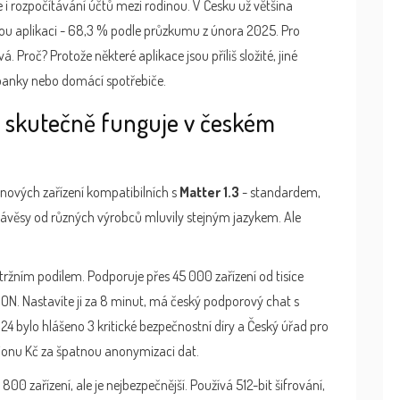
e i rozpočítávání účtů mezi rodinou. V Česku už většina
ou aplikaci - 68,3 % podle průzkumu z února 2025. Pro
vá. Proč? Protože některé aplikace jsou příliš složité, jiné
 banky nebo domácí spotřebiče.
e skutečně funguje v českém
 nových zařízení kompatibilních s
Matter 1.3
- standardem,
závěsy od různých výrobců mluvily stejným jazykem. Ale
tržním podílem. Podporuje přes 45 000 zařízení od tisíce
.ON. Nastavíte ji za 8 minut, má český podporový chat s
24 bylo hlášeno 3 kritické bezpečnostní díry a Český úřad pro
ionu Kč za špatnou anonymizaci dat.
800 zařízení, ale je nejbezpečnější. Používá 512-bit šifrování,