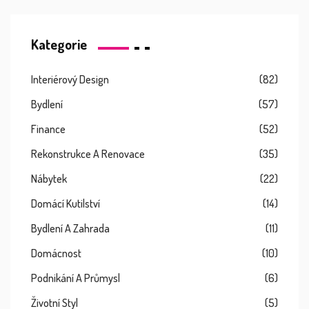
Kategorie
Interiérový Design
(82)
Bydlení
(57)
Finance
(52)
Rekonstrukce A Renovace
(35)
Nábytek
(22)
Domácí Kutilství
(14)
Bydlení A Zahrada
(11)
Domácnost
(10)
Podnikání A Průmysl
(6)
Životní Styl
(5)