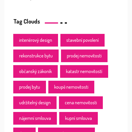
Tag Clouds
interiérový design
stavební povolení
rekonstrukce bytu
prodej nemovitosti
občanský zákoník
katastr nemovitostí
prodej bytu
koupě nemovitosti
udržitelný design
cena nemovitosti
nájemní smlouva
kupní smlouva