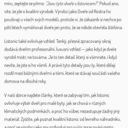
míru, zeptejte se přímo:
"Jsou tyto dveře s listonicem?"
. Pokud ano,
víte, že jde o kvalitní výrobek. Výrobci jako Dveře od Rostra ho
používají u všech svých modelů, protože ví, že zákazník si nechce po
pěti letech vyměňovat dveře jen proto, že se někde otevřela štěrbina.
Listonic také ovlivňuje vzhled. Tenký, přesně zpracovaný okraj
dodává dveřím profesionální, luxusní vzhled — jako když je dveře
vyrobil mistr, ne továrna. Je to ten detail, který si všimnete, i když
nevíte, že jste si ho všimli. A právě tyto detaily jsou ty, které dělají
rozdíl mezi běžnými dveřmi a těmi, které se stávají součástí vašeho
domova na dlouhé roky.
V naší sbírce najdete články, které se zabývají tím, jak listonic
ovlivňuje výběr dveří pro malé byty, jak se chová v různých
klimatických podmínkách, a proč ho vůbec nezastupuje žádný jiný
materiál. Zjistíte, jak poznat kvalitní listonic od levného náhradníku,
a proč se výrobci jako my rozhodují pro ruční zpracování místo