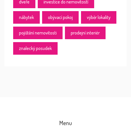
dveře
investice do nemovitostí
nábytek
obývací pokoj
výběr lokality
pojištění nemovitosti
prodejní interiér
znalecký posudek
Menu