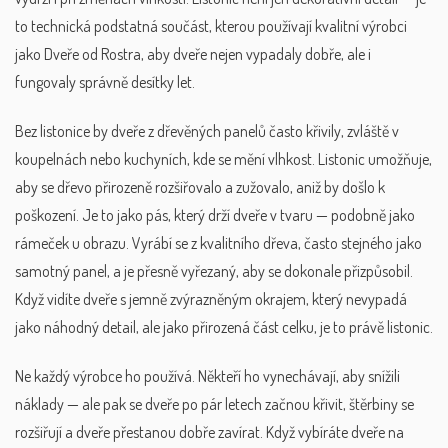
to technická podstatná součást, kterou používají kvalitní výrobci
jako Dveře od Rostra, aby dveře nejen vypadaly dobře, ale i
fungovaly správně desítky let.
Bez listonice by dveře z dřevěných panelů často křivily, zvláště v
koupelnách nebo kuchyních, kde se mění vlhkost. Listonic umožňuje,
aby se dřevo přirozeně rozšiřovalo a zužovalo, aniž by došlo k
poškození. Je to jako pás, který drží dveře v tvaru — podobně jako
rámeček u obrazu. Vyrábí se z kvalitního dřeva, často stejného jako
samotný panel, a je přesně vyřezaný, aby se dokonale přizpůsobil.
Když vidíte dveře s jemně zvýrazněným okrajem, který nevypadá
jako náhodný detail, ale jako přirozená část celku, je to právě listonic.
Ne každý výrobce ho používá. Někteří ho vynechávají, aby snížili
náklady — ale pak se dveře po pár letech začnou křivit, štěrbiny se
rozšiřují a dveře přestanou dobře zavírat. Když vybíráte dveře na