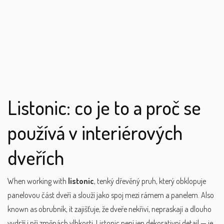
Listonic: co je to a proč se
používá v interiérových
dveřích
When working with
listonic
,
tenký dřevěný pruh, který obklopuje
panelovou část dveří a slouží jako spoj mezi rámem a panelem
. Also
known as
obrubník
, it
zajišťuje, že dveře nekřiví, nepraskají a dlouho
vydrží i při změnách vlhkosti
.
Listonic není jen dekorativní detail — je